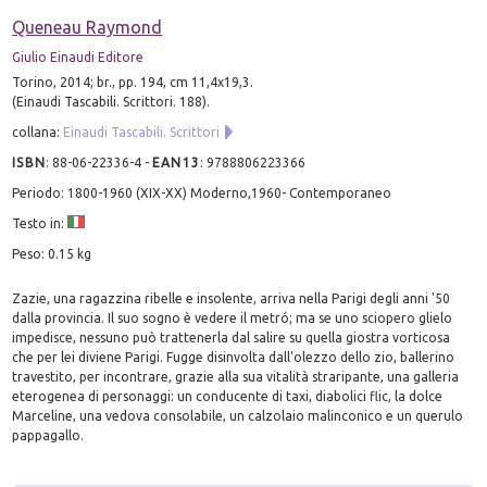
Queneau Raymond
Giulio Einaudi Editore
Torino, 2014; br., pp. 194, cm 11,4x19,3.
(Einaudi Tascabili. Scrittori. 188).
collana:
Einaudi Tascabili. Scrittori
ISBN
:
88-06-22336-4
-
EAN13
:
9788806223366
Periodo: 1800-1960 (XIX-XX) Moderno,1960- Contemporaneo
Testo in:
Peso: 0.15 kg
Zazie, una ragazzina ribelle e insolente, arriva nella Parigi degli anni '50
dalla provincia. Il suo sogno è vedere il metró; ma se uno sciopero glielo
impedisce, nessuno può trattenerla dal salire su quella giostra vorticosa
che per lei diviene Parigi. Fugge disinvolta dall'olezzo dello zio, ballerino
travestito, per incontrare, grazie alla sua vitalità straripante, una galleria
eterogenea di personaggi: un conducente di taxi, diabolici flic, la dolce
Marceline, una vedova consolabile, un calzolaio malinconico e un querulo
pappagallo.