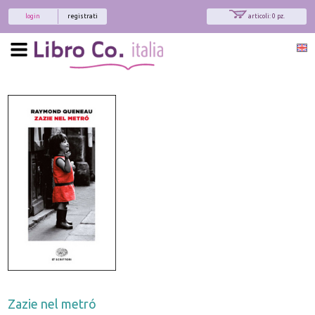
login
registrati
articoli: 0 pz.
Zazie nel metró