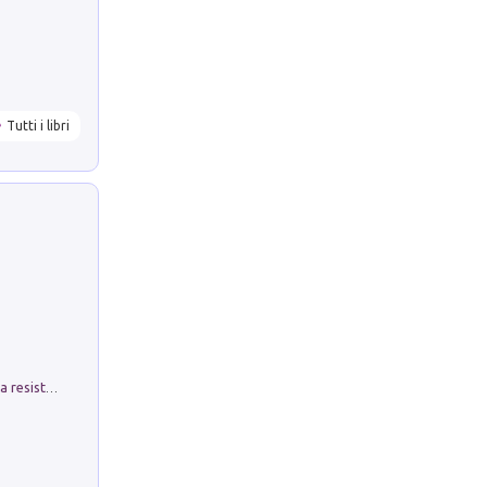
Tutti i libri
Memorial Santa Giulia. Sculture per la resistenza Monchio di Palagano