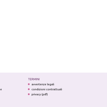
TERMINI
avvertenze legali
ne
condizioni contrattuali
privacy (pdf)