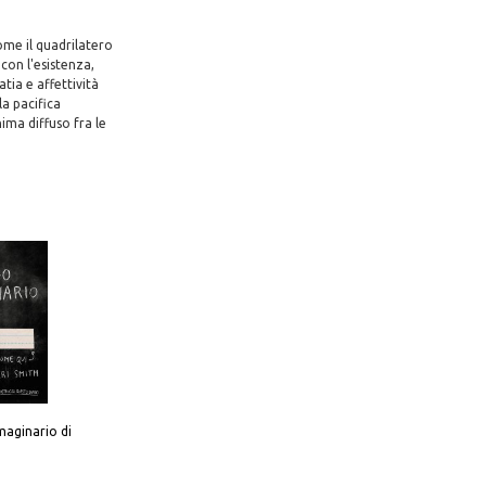
ome il quadrilatero
con l'esistenza,
tia e affettività
la pacifica
ima diffuso fra le
aginario di