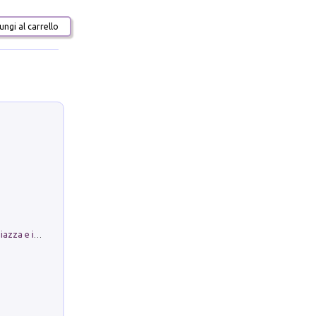
ngi al carrello
Luoghi Magici di Bologna. Vol. 1: la Piazza e i Suoi Simboli Segreti