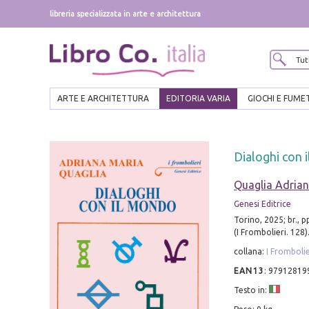
libreria specializzata in arte e architettura
ARTE E ARCHITETTURA
EDITORIA VARIA
GIOCHI E FUME
Dialoghi con 
Quaglia Adria
Genesi Editrice
Torino, 2025; br., p
(I Frombolieri. 128)
collana:
I Frombolie
EAN13
:
97912819
Testo in: