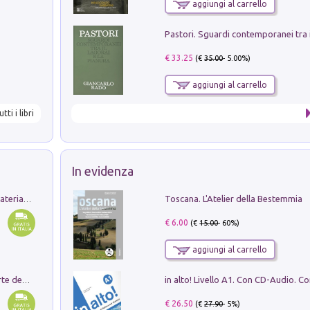
aggiungi al carrello
€ 33.25
(€
35.00
- 5.00%)
aggiungi al carrello
utti i libri
In evidenza
Toscana. L'Atelier della Bestemmia
L'orientalizzante a Capua. Contesti e materiali dagli scavi di Werner Johannowsky nella necropoli di Fornaci. Nuova ediz.
€ 6.00
(€
15.00
- 60%)
aggiungi al carrello
Ricerche dei dottorandi in storia dell'arte della Sapienza
€ 26.50
(€
27.90
- 5%)