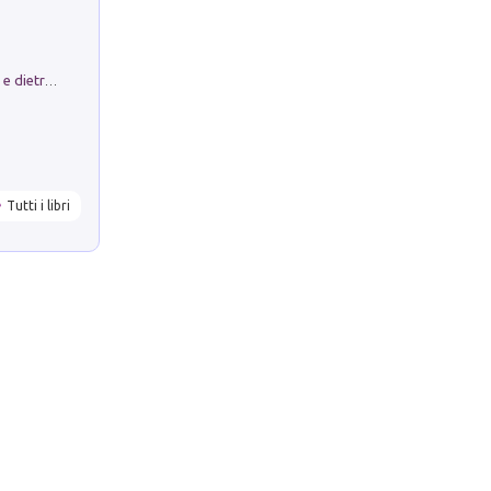
Conte e Mattarella. Sul palcoscenico e dietro le quinte del Quirinale. Un racconto sulle istituzioni
Tutti i libri