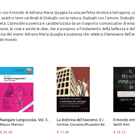
i con il mondo di Adriana Maria Quaglia ha una perfetta struttura tetragona, c
i quattro temi cardinali di Dialoghi con la natura, Dialoghi con l'amore, Dialoghi 
ietà. L'atmosfera poetica è caratterizzata da un trasporto comunicativo di empa
rsone, le cose e anche le idee, che si pongono a fondamento della bellezza e del
ioia del vivere: Adriana Maria Quaglia è poetessa che celebra il benessere dell'an
 del mondo.
Il mondo imm
Navigare Lungocosta. Vol. 5: Corsica e Sardegna
La dottrina del fascismo. E i documenti ufficiali dal 1919 al 1945
Mauro Mancini
Gentile Giovanni;Mussolini Benito
Smith Keri
€ 30.40
€ 11.40
€ 16.15