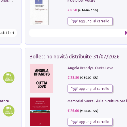
Il cielo per volare
La seduzione del gusto con Pipero & Monosilio
€ 8.50
(€
10.00
- 15%)
aggiungi al carrello
utti i libri
Bollettino novità distribuite 31/07/2026
Angela Brandys. Outta Love
€ 28.50
(€
30.00
- 5%)
aggiungi al carrello
Ruderi delle ville Romano Sabine nei dintorni di Poggio Mirteto. Illustrati dal dott.re prof.re cav.re Ercole Nardi regio ispettore degli scavi e monumenti. Anno 1885. Tavole e studio. Con 25 tavole fuori testo in cartella editoriale
€ 26.60
(€
28.00
- 5%)
aggiungi al carrello