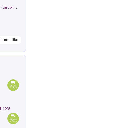
Sofiana. In Sicilia centro-meridionale (tardo III-metà IX secolo d.C.): dall'agro-town tardo-imperiale al villaggio medio-bizantino. Nuova ediz.
Tutti i libri
91-1983