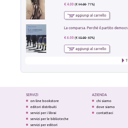
€ 4.00
(€
14.00
- 71%)
aggiungi al carrello
€ 6.00
(€
15.00
- 60%)
aggiungi al carrello
T
SERVIZI
AZIENDA
on-line bookstore
chi siamo
editori distribuiti
dove siamo
servizi per i librai
contattaci
servizi per le biblioteche
servizi per editori