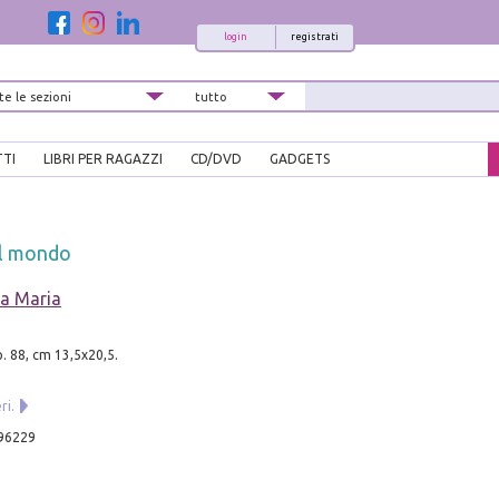
login
registrati
TTI
LIBRI PER RAGAZZI
CD/DVD
GADGETS
il mondo
na Maria
p. 88, cm 13,5x20,5.
.
ri.
96229