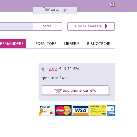
articoli: 0 pz.
REMAINDERS
FORNITORE
LIBRERIE
BIBLIOTECHE
x
€ 12.82
€ 13.50
-5%
Interessato ai nostri libri?
spedito in 24h
Allora iscriviti alla nostra newsletter!
Sarai informato delle nostre novità, potrai
aggiungi al carrello
comunque cancellarti quando desideri.
modulo di iscrizione