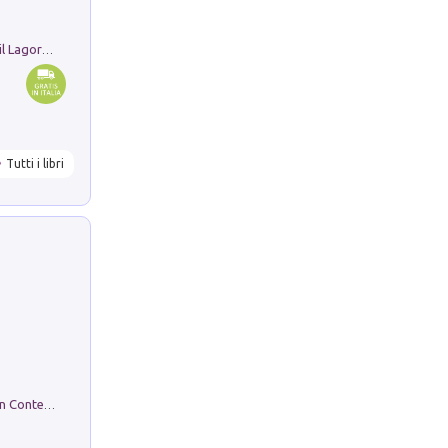
Pastori. Sguardi contemporanei tra il Lagorai e la pianura. Ediz. illustrata
Tutti i libri
in alto! Livello A1. Con CD-Audio. Con Contenuto digitale per accesso on line