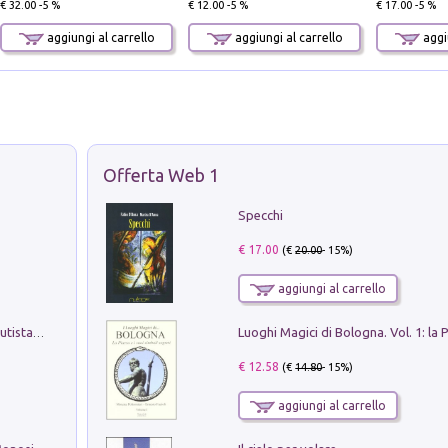
€ 32.00 -5 %
€ 12.00 -5 %
€ 17.00 -5 %
aggiungi al carrello
aggiungi al carrello
aggiu
Offerta Web 1
Specchi
€ 17.00
(€
20.00
- 15%)
aggiungi al carrello
Pietro Bellotti Detto Canaletty. Un Vedutista Veneziano nella Francia dell'Ancien Régime
€ 12.58
(€
14.80
- 15%)
aggiungi al carrello