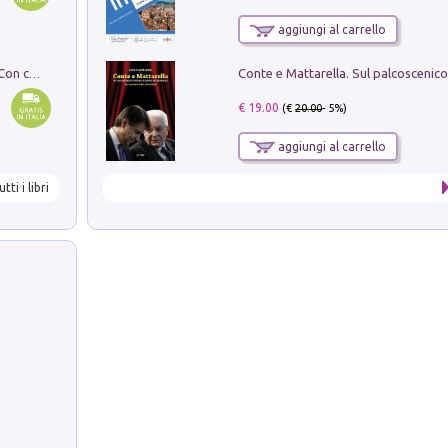
aggiungi al carrello
I monumenti funerari del Lazio antico. Con cartella con tavole
€ 19.00
(€
20.00
- 5%)
aggiungi al carrello
utti i libri