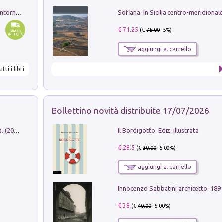
Ruderi delle ville Romano Sabine nei dintorni di Poggio Mirteto. Illustrati dal dott.re prof.re cav.re Ercole Nardi regio ispettore degli scavi e monumenti. Anno 1885
€ 71.25
(€
75.00
- 5%)
aggiungi al carrello
utti i libri
Bollettino novità distribuite 17/07/2026
Il Bordigotto. Ediz. illustrata
Dromos. Libro periodico di architettura. (2026). Vol. 15: Post-model
€ 28.5
(€
30.00
- 5.00%)
aggiungi al carrello
Innocenzo Sabbatini architetto. 18
€ 38
(€
40.00
- 5.00%)