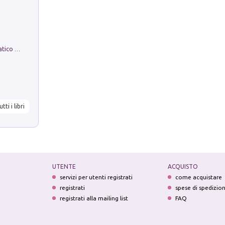
La comparsa. Perché il partito democratico non è mai nato
utti i libri
UTENTE
ACQUISTO
servizi per utenti registrati
come acquistare
registrati
spese di spedizio
registrati alla mailing list
FAQ