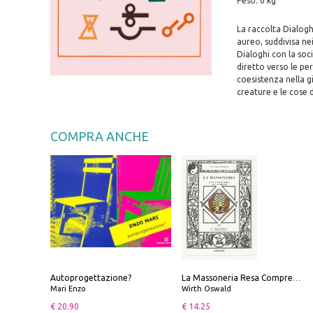
Peso: 0 kg
La raccolta Dialogh
aureo, suddivisa ne
Dialoghi con la soc
diretto verso le pe
coesistenza nella g
creature e le cose
COMPRA ANCHE
Autoprogettazione?
La Massoneria Resa Comprensibile ai Suoi Adepti. Vol. 3: il Maestro.
Mari Enzo
Wirth Oswald
€ 20.90
€ 14.25