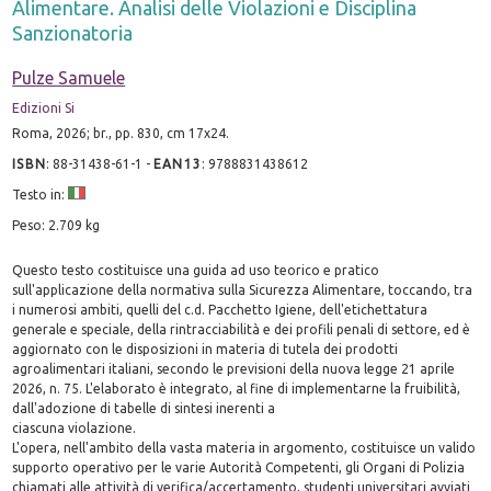
Alimentare. Analisi delle Violazioni e Disciplina
Sanzionatoria
Pulze Samuele
Edizioni Si
Roma, 2026; br., pp. 830, cm 17x24.
ISBN
:
88-31438-61-1
-
EAN13
:
9788831438612
Testo in:
Peso: 2.709 kg
Questo testo costituisce una guida ad uso teorico e pratico
sull'applicazione della normativa sulla Sicurezza Alimentare, toccando, tra
i numerosi ambiti, quelli del c.d. Pacchetto Igiene, dell'etichettatura
generale e speciale, della rintracciabilità e dei profili penali di settore, ed è
aggiornato con le disposizioni in materia di tutela dei prodotti
agroalimentari italiani, secondo le previsioni della nuova legge 21 aprile
2026, n. 75. L'elaborato è integrato, al fine di implementarne la fruibilità,
dall'adozione di tabelle di sintesi inerenti a
ciascuna violazione.
L'opera, nell'ambito della vasta materia in argomento, costituisce un valido
supporto operativo per le varie Autorità Competenti, gli Organi di Polizia
chiamati alle attività di verifica/accertamento, studenti universitari avviati