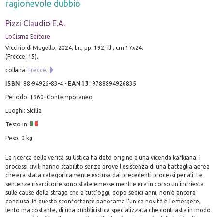
ragionevole dubbio
Pizzi Claudio E.A.
LoGisma Editore
Vicchio di Mugello, 2024; br., pp. 192, ill., cm 17x24.
(Frecce. 15).
collana:
Frecce.
ISBN
:
88-94926-83-4
-
EAN13
:
9788894926835
Periodo: 1960- Contemporaneo
Luoghi: Sicilia
Testo in:
Peso: 0 kg
La ricerca della verità su Ustica ha dato origine a una vicenda kafkiana. I
processi civili hanno stabilito senza prove l'esistenza di una battaglia aerea
che era stata categoricamente esclusa dai precedenti processi penali. Le
sentenze risarcitorie sono state emesse mentre era in corso un'inchiesta
sulle cause della strage che a tutt'oggi, dopo sedici anni, non è ancora
conclusa. In questo sconfortante panorama l'unica novità è l'emergere,
lento ma costante, di una pubblicistica specializzata che contrasta in modo