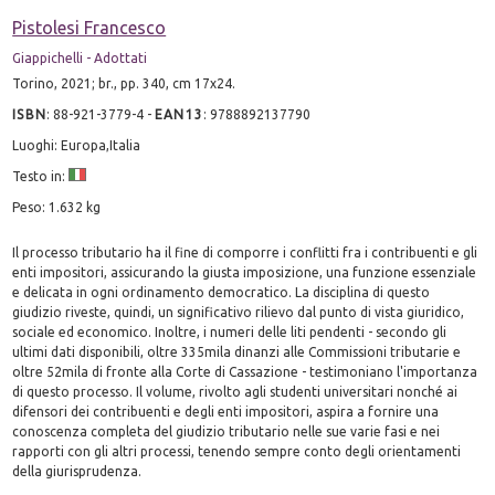
Pistolesi Francesco
Giappichelli - Adottati
Torino, 2021; br., pp. 340, cm 17x24.
ISBN
:
88-921-3779-4
-
EAN13
:
9788892137790
Luoghi: Europa,Italia
Testo in:
Peso: 1.632 kg
Il processo tributario ha il fine di comporre i conflitti fra i contribuenti e gli
enti impositori, assicurando la giusta imposizione, una funzione essenziale
e delicata in ogni ordinamento democratico. La disciplina di questo
giudizio riveste, quindi, un significativo rilievo dal punto di vista giuridico,
sociale ed economico. Inoltre, i numeri delle liti pendenti - secondo gli
ultimi dati disponibili, oltre 335mila dinanzi alle Commissioni tributarie e
oltre 52mila di fronte alla Corte di Cassazione - testimoniano l'importanza
di questo processo. Il volume, rivolto agli studenti universitari nonché ai
difensori dei contribuenti e degli enti impositori, aspira a fornire una
conoscenza completa del giudizio tributario nelle sue varie fasi e nei
rapporti con gli altri processi, tenendo sempre conto degli orientamenti
della giurisprudenza.