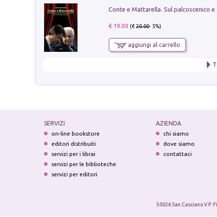
€ 19.00
(€
20.00
- 5%)
aggiungi al carrello
T
SERVIZI
AZIENDA
on-line bookstore
chi siamo
editori distribuiti
dove siamo
servizi per i librai
contattaci
servizi per le biblioteche
servizi per editori
50026 San Casciano V.P. F