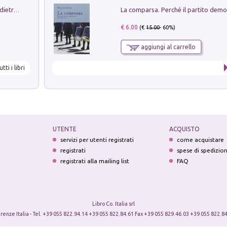
Conte e Mattarella. Sul palcoscenico e dietro le quinte del Quirinale. Un racconto sulle istituzioni
€ 6.00
(€
15.00
- 60%)
aggiungi al carrello
utti i libri
UTENTE
ACQUISTO
servizi per utenti registrati
come acquistare
registrati
spese di spedizio
registrati alla mailing list
FAQ
Libro Co. Italia srl
irenze Italia - Tel. +39 055 822.94.14 +39 055 822.84.61 Fax +39 055 829.46.03 +39 055 822.84