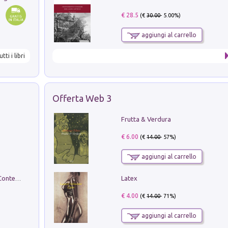
€ 28.5
(€
30.00
- 5.00%)
aggiungi al carrello
utti i libri
Offerta Web 3
Frutta & Verdura
€ 6.00
(€
14.00
- 57%)
aggiungi al carrello
Latex
in alto! Livello A1. Con CD-Audio. Con Contenuto digitale per accesso on line
€ 4.00
(€
14.00
- 71%)
aggiungi al carrello