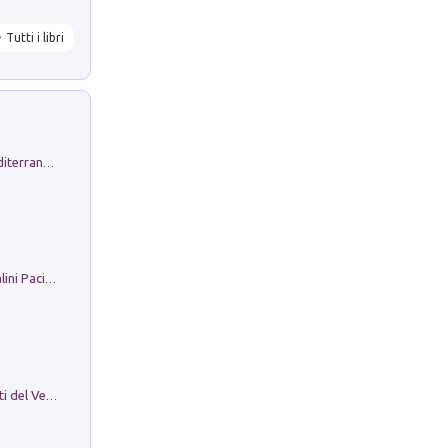
Tutti i libri
Byrsa. Scritti sull''Antico Oriente Mediterraneo. 45-46/2024
Il Filo Della Pace. Storia di Ezio Bartalini Pacifista
Le Epigrafi Della Valle Di Comino. Atti del Ventesimo Convegno Epigrafico Cominese