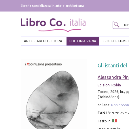
libreria specializzata in arte e architettura
ARTE E ARCHITETTURA
EDITORIA VARIA
GIOCHI E FUME
Gli istanti de
Alessandra Pi
Edizioni Robin
Torino, 2026; br., p
(Robin&Sons).
collana:
Robin&Son
EAN13
:
97912571
Testo in: