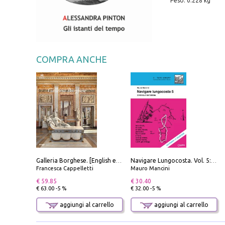
Peso: 0.228 kg
COMPRA ANCHE
Galleria Borghese. [English edition]
Navigare Lungocosta. Vol. 5: Corsica e Sardegna
Francesca Cappelletti
Mauro Mancini
€ 59.85
€ 30.40
€ 63.00 -5 %
€ 32.00 -5 %
aggiungi al carrello
aggiungi al carrello