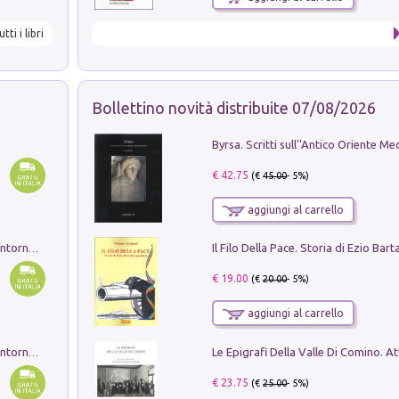
utti i libri
Bollettino novità distribuite 07/08/2026
€ 42.75
(€
45.00
- 5%)
aggiungi al carrello
Ruderi delle ville Romano Sabine nei dintorni di Poggio Mirteto. Illustrati dal dott.re prof.re cav.re Ercole Nardi regio ispettore degli scavi e monumenti. Anno 1885. Tavole e studio. Con 25 tavole fuori testo in cartella editoriale
€ 19.00
(€
20.00
- 5%)
aggiungi al carrello
Ruderi delle ville Romano Sabine nei dintorni di Poggio Mirteto. Illustrati dal dott.re prof.re cav.re Ercole Nardi regio ispettore degli scavi e monumenti. Anno 1885
€ 23.75
(€
25.00
- 5%)