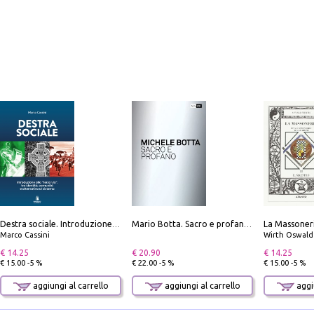
Destra sociale. Introduzione alla «terza via», tra identità, comunità e alternativa al sistema
Mario Botta. Sacro e profano-Sacred and profane
Marco Cassini
Wirth Oswald
€ 14.25
€ 20.90
€ 14.25
€ 15.00 -5 %
€ 22.00 -5 %
€ 15.00 -5 %
aggiungi al carrello
aggiungi al carrello
aggiu