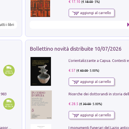
€ 17.10
(€
18.00
- 5%)
aggiungi al carrello
utti i libri
Bollettino novità distribuite 10/07/2026
€ 57
(€
60.00
- 5.00%)
aggiungi al carrello
1983
€ 28.5
(€
30.00
- 5.00%)
aggiungi al carrello
Pastori. Sguardi contemporanei tra il Lagorai e la pianura. Ediz. illustrata