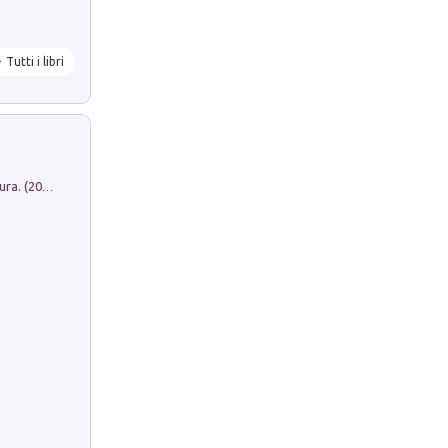
Tutti i libri
Dromos. Libro periodico di architettura. (2026). Vol. 15: Post-model