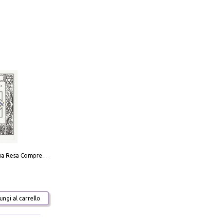
La Massoneria Resa Comprensibile ai Suoi Adepti. Vol. 3: il Maestro.
ngi al carrello