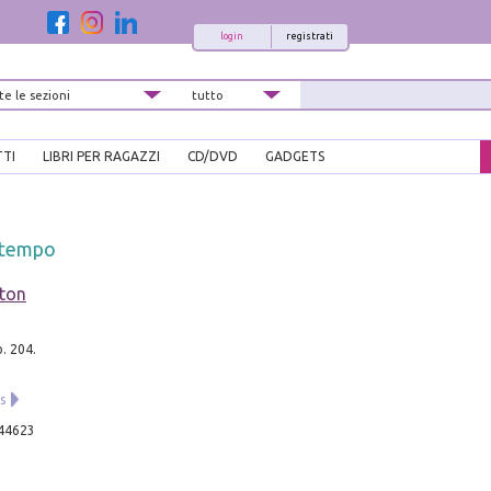
login
registrati
TTI
LIBRI PER RAGAZZI
CD/DVD
GADGETS
l tempo
nton
p. 204.
s
44623