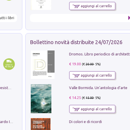
aggiungi al carrello
utti i libri
Bollettino novità distribuite 24/07/2026
€ 19.00
(€
20.00
- 5%)
aggiungi al carrello
Valle Bormida. Un'antologia d'arte
Memorial Santa Giulia. Sculture per la resistenza Monchio di Palagano
€ 14.25
(€
15.00
- 5%)
aggiungi al carrello
Di colori e di ricordi
Sofiana. In Sicilia centro-meridionale (tardo III-metà IX secolo d.C.): dall'agro-town tardo-imperiale al villaggio medio-bizantino. Nuova ediz.