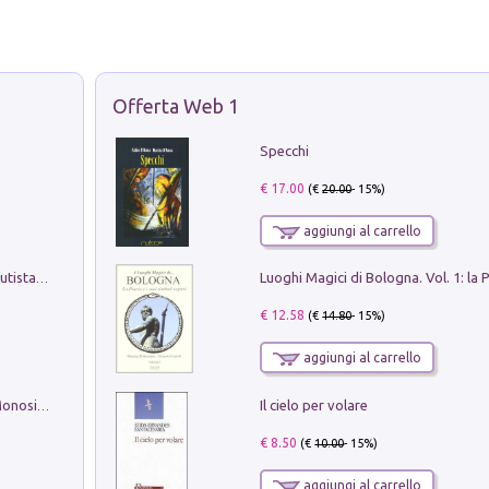
Offerta Web 1
Specchi
€ 17.00
(€
20.00
- 15%)
aggiungi al carrello
Pietro Bellotti Detto Canaletty. Un Vedutista Veneziano nella Francia dell'Ancien Régime
€ 12.58
(€
14.80
- 15%)
aggiungi al carrello
Il cielo per volare
La seduzione del gusto con Pipero & Monosilio
€ 8.50
(€
10.00
- 15%)
aggiungi al carrello