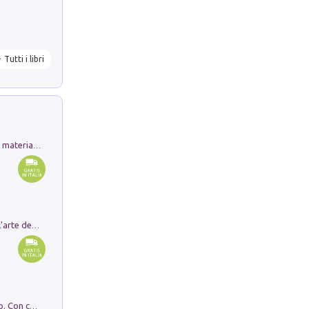
Tutti i libri
L'orientalizzante a Capua. Contesti e materiali dagli scavi di Werner Johannowsky nella necropoli di Fornaci. Nuova ediz.
Ricerche dei dottorandi in storia dell'arte della Sapienza
I monumenti funerari del Lazio antico. Con cartella con tavole