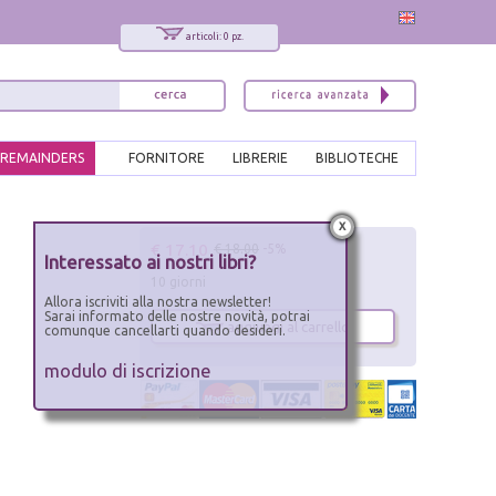
articoli: 0 pz.
REMAINDERS
FORNITORE
LIBRERIE
BIBLIOTECHE
x
€ 17.10
€ 18.00
-5%
Interessato ai nostri libri?
10 giorni
Allora iscriviti alla nostra newsletter!
Sarai informato delle nostre novità, potrai
aggiungi al carrello
comunque cancellarti quando desideri.
modulo di iscrizione