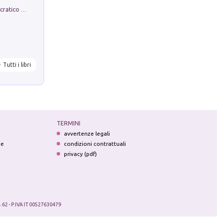
La comparsa. Perché il partito democratico non è mai nato
Tutti i libri
TERMINI
avvertenze legali
ne
condizioni contrattuali
privacy (pdf)
.62 - P.IVA IT 00527630479