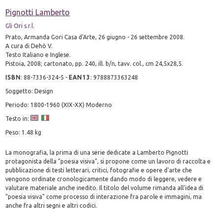
Pignotti Lamberto
Gli Ori s.r.l.
Prato, Armanda Gori Casa d'Arte, 26 giugno - 26 settembre 2008.
A cura di Dehò V.
Testo Italiano e Inglese.
Pistoia, 2008; cartonato, pp. 240, ill. b/n, tavv. col., cm 24,5x28,5.
ISBN
:
88-7336-324-5
-
EAN13
:
9788873363248
Soggetto: Design
Periodo: 1800-1960 (XIX-XX) Moderno
Testo in:
Peso: 1.48 kg
La monografia, la prima di una serie dedicate a Lamberto Pignotti
protagonista della "poesia visiva", si propone come un lavoro di raccolta e
pubblicazione di testi letterari, critici, fotografie e opere d'arte che
vengono ordinate cronologicamente dando modo di leggere, vedere e
valutare materiale anche inedito. Il titolo del volume rimanda all'idea di
"poesia visiva" come processo di interazione fra parole e immagini, ma
anche fra altri segni e altri codici.