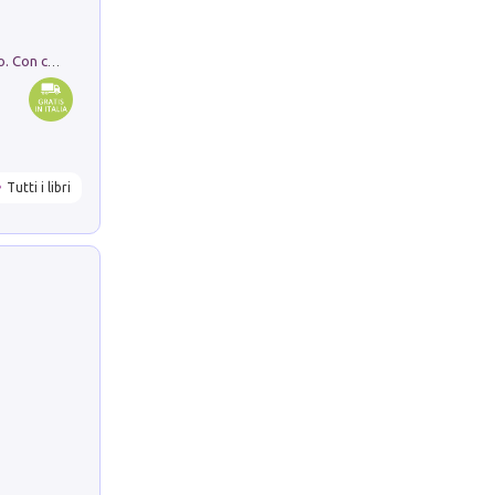
I monumenti funerari del Lazio antico. Con cartella con tavole
Tutti i libri