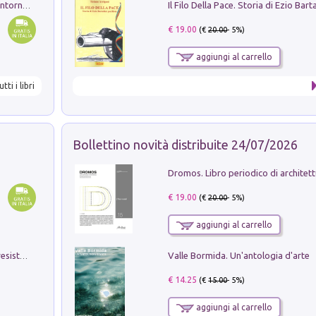
Ruderi delle ville Romano Sabine nei dintorni di Poggio Mirteto. Illustrati dal dott.re prof.re cav.re Ercole Nardi regio ispettore degli scavi e monumenti. Anno 1885
€ 19.00
(€
20.00
- 5%)
aggiungi al carrello
utti i libri
Bollettino novità distribuite 24/07/2026
€ 19.00
(€
20.00
- 5%)
aggiungi al carrello
Valle Bormida. Un'antologia d'arte
Memorial Santa Giulia. Sculture per la resistenza Monchio di Palagano
€ 14.25
(€
15.00
- 5%)
aggiungi al carrello