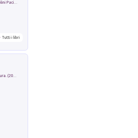
Il Filo Della Pace. Storia di Ezio Bartalini Pacifista
Tutti i libri
Dromos. Libro periodico di architettura. (2026). Vol. 15: Post-model