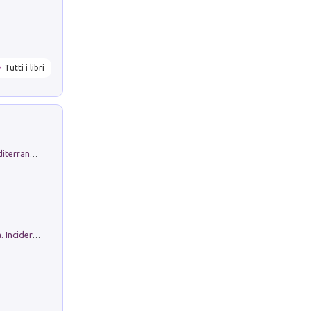
Tutti i libri
Byrsa. Scritti sull''Antico Oriente Mediterraneo. 45-46/2024
Ho Camminato Alla Luce Della Storia. Incidere per Pasolini. Quaderni di Incisione Contemporanea n 30