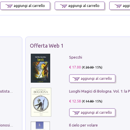
aggiungi al carrello
aggiungi al carrello
aggiu
Offerta Web 1
Specchi
€ 17.00
(€
20.00
- 15%)
aggiungi al carrello
Pietro Bellotti Detto Canaletty. Un Vedutista Veneziano nella Francia dell'Ancien Régime
€ 12.58
(€
14.80
- 15%)
aggiungi al carrello
Il cielo per volare
La seduzione del gusto con Pipero & Monosilio