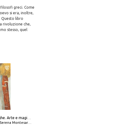
 filosofi greci. Come
evo si era, inoltre,
. Questo libro
a rivoluzione che,
Uomo stesso, quel
Amabili streghe. Arte e magie di Leonora Carrington e Remedios Varo
Serena Montesarchio