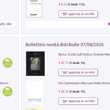
€ 8.50
(€
10.00
- 15%)
aggiungi al carrello
utti i libri
Bollettino novità distribuite 07/08/2026
€ 42.75
(€
45.00
- 5%)
aggiungi al carrello
Ruderi delle ville Romano Sabine nei dintorni di Poggio Mirteto. Illustrati dal dott.re prof.re cav.re Ercole Nardi regio ispettore degli scavi e monumenti. Anno 1885. Tavole e studio. Con 25 tavole fuori testo in cartella editoriale
€ 28.50
(€
30.00
- 5%)
aggiungi al carrello