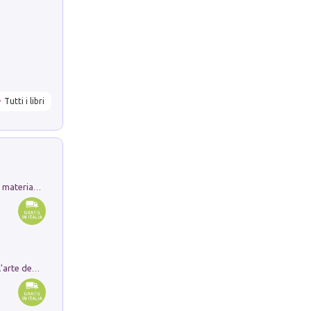
Tutti i libri
L'orientalizzante a Capua. Contesti e materiali dagli scavi di Werner Johannowsky nella necropoli di Fornaci. Nuova ediz.
Ricerche dei dottorandi in storia dell'arte della Sapienza