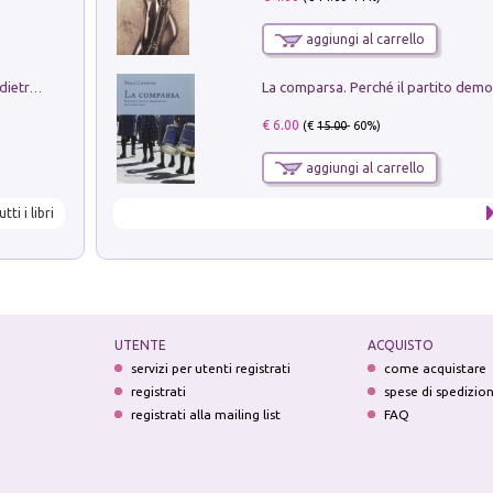
aggiungi al carrello
Conte e Mattarella. Sul palcoscenico e dietro le quinte del Quirinale. Un racconto sulle istituzioni
€ 6.00
(€
15.00
- 60%)
aggiungi al carrello
utti i libri
UTENTE
ACQUISTO
servizi per utenti registrati
come acquistare
registrati
spese di spedizio
registrati alla mailing list
FAQ