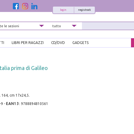
login
registrati
TTI
LIBRI PER RAGAZZI
CD/DVD
GADGETS
talia prima di Galileo
. 164, cm 17x24,5.
-9
-
EAN13
:
9788894810561