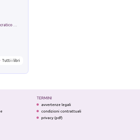
La comparsa. Perché il partito democratico non è mai nato
Tutti i libri
TERMINI
avvertenze legali
ne
condizioni contrattuali
privacy (pdf)