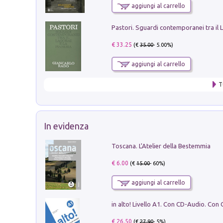
aggiungi al carrello
€ 33.25
(€
35.00
- 5.00%)
aggiungi al carrello
T
In evidenza
Toscana. L'Atelier della Bestemmia
€ 6.00
(€
15.00
- 60%)
aggiungi al carrello
€ 26.50
(€
27.90
- 5%)