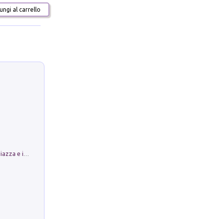
ngi al carrello
Luoghi Magici di Bologna. Vol. 1: la Piazza e i Suoi Simboli Segreti