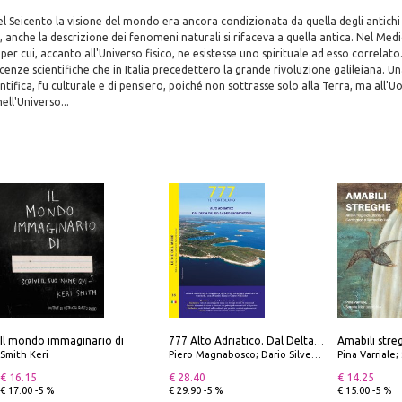
del Seicento la visione del mondo era ancora condizionata da quella degli antichi
 anche la descrizione dei fenomeni naturali si rifaceva a quella antica. Nel Medio
per cui, accanto all'Universo fisico, ne esistesse uno spirituale ad esso correlato
cenze scientifiche che in Italia precedettero la grande rivoluzione galileiana. Un
ntifica, fu culturale e di pensiero, poiché non sottrasse solo alla Terra, ma all'
ell'Universo...
Il mondo immaginario di
777 Alto Adriatico. Dal Delta del Po a Capo Promontore. Con QR Code
Smith Keri
Piero Magnabosco; Dario Silvestro; Marco Sbrizzi
Pina Varriale; 
€ 16.15
€ 28.40
€ 14.25
€ 17.00 -5 %
€ 29.90 -5 %
€ 15.00 -5 %