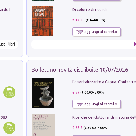
Di colori e di ricordi
Sofiana. In Sicilia centro-meridionale (tardo III-metà IX secolo d.C.): dall'agro-town tardo-imperiale al villaggio medio-bizantino. Nuova ediz.
€ 17.10
(€
18.00
- 5%)
aggiungi al carrello
utti i libri
Bollettino novità distribuite 10/07/2026
€ 57
(€
60.00
- 5.00%)
aggiungi al carrello
1983
€ 28.5
(€
30.00
- 5.00%)