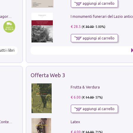
aggiungi al carrello
Pastori. Sguardi contemporanei tra il Lagorai e la pianura. Ediz. illustrata
€ 28.5
(€
30.00
- 5.00%)
aggiungi al carrello
utti i libri
Offerta Web 3
Frutta & Verdura
€ 6.00
(€
14.00
- 57%)
aggiungi al carrello
Latex
in alto! Livello A1. Con CD-Audio. Con Contenuto digitale per accesso on line
€ 4.00
(€
14.00
- 71%)