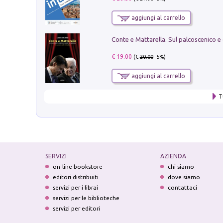
aggiungi al carrello
€ 19.00
(€
20.00
- 5%)
aggiungi al carrello
T
SERVIZI
AZIENDA
on-line bookstore
chi siamo
editori distribuiti
dove siamo
servizi per i librai
contattaci
servizi per le biblioteche
servizi per editori