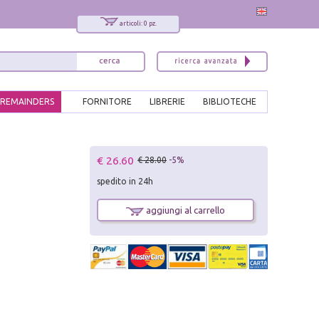
articoli: 0 pz.
REMAINDERS
FORNITORE
LIBRERIE
BIBLIOTECHE
x
€ 26.60
€ 28.00
-5%
Interessato ai nostri libri?
spedito in 24h
Allora iscriviti alla nostra newsletter!
Sarai informato delle nostre novità, potrai
aggiungi al carrello
comunque cancellarti quando desideri.
modulo di iscrizione