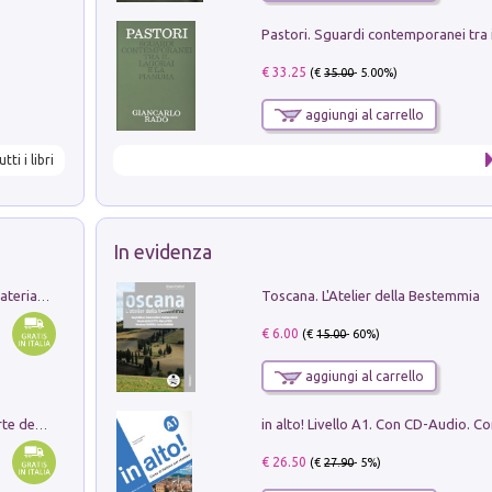
€ 33.25
(€
35.00
- 5.00%)
aggiungi al carrello
utti i libri
In evidenza
Toscana. L'Atelier della Bestemmia
L'orientalizzante a Capua. Contesti e materiali dagli scavi di Werner Johannowsky nella necropoli di Fornaci. Nuova ediz.
€ 6.00
(€
15.00
- 60%)
aggiungi al carrello
Ricerche dei dottorandi in storia dell'arte della Sapienza
€ 26.50
(€
27.90
- 5%)