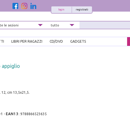
login
registrati
TTI
LIBRI PER RAGAZZI
CD/DVD
GADGETS
 appiglio
. 12, cm 13,5x21,5.
-1
-
EAN13
:
9788866523635