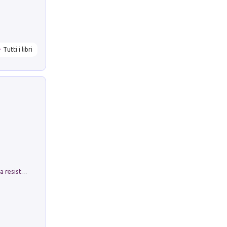
Tutti i libri
Memorial Santa Giulia. Sculture per la resistenza Monchio di Palagano