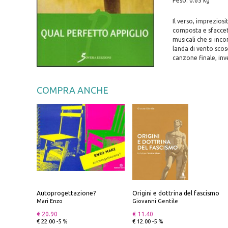
Peso: 0.65 kg
Il verso, impreziosi
composta e sfaccetta
musicali che si inc
landa di vento scos
canzone finale, inve
COMPRA ANCHE
Autoprogettazione?
Origini e dottrina del fascismo
Mari Enzo
Giovanni Gentile
€ 20.90
€ 11.40
€ 22.00 -5 %
€ 12.00 -5 %