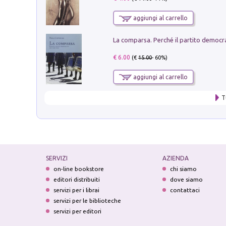
aggiungi al carrello
€ 6.00
(€
15.00
- 60%)
aggiungi al carrello
T
SERVIZI
AZIENDA
on-line bookstore
chi siamo
editori distribuiti
dove siamo
servizi per i librai
contattaci
servizi per le biblioteche
servizi per editori