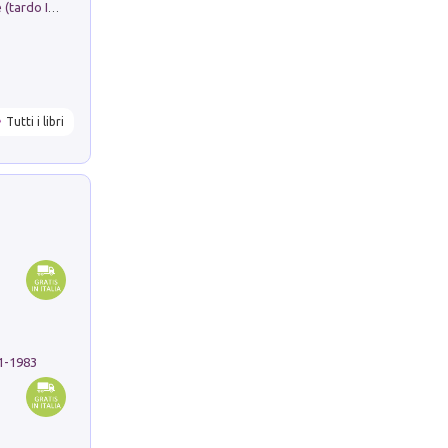
Sofiana. In Sicilia centro-meridionale (tardo III-metà IX secolo d.C.): dall'agro-town tardo-imperiale al villaggio medio-bizantino. Nuova ediz.
Tutti i libri
91-1983