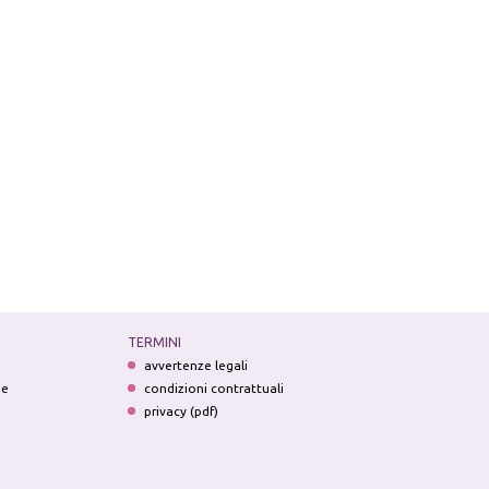
TERMINI
avvertenze legali
ne
condizioni contrattuali
privacy (pdf)