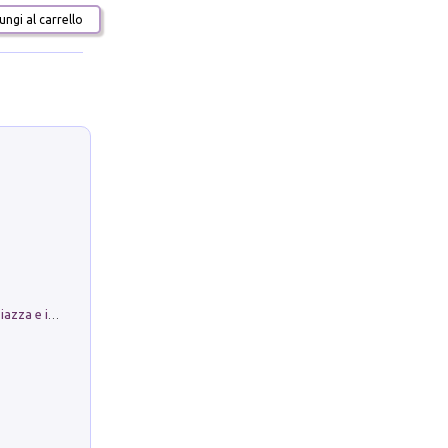
ngi al carrello
Luoghi Magici di Bologna. Vol. 1: la Piazza e i Suoi Simboli Segreti