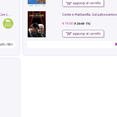
aggiungi al carrello
I monumenti funerari del Lazio antico. Con cartella con tavole
€ 19.00
(€
20.00
- 5%)
aggiungi al carrello
utti i libri