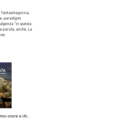
 e fantasmagorica,
le, paradigmi
dulgenza "in questa
la parola, anche. La
one.
Camerata. Il mio onore si chiama fedeltà