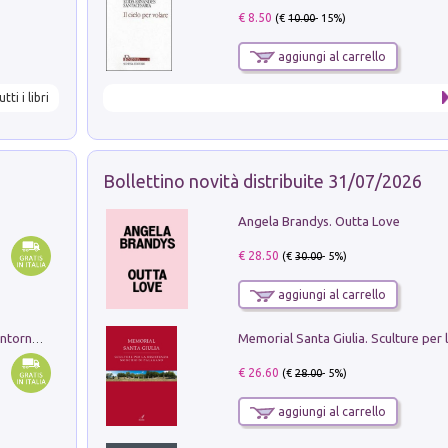
€ 8.50
(€
10.00
- 15%)
aggiungi al carrello
utti i libri
Bollettino novità distribuite 31/07/2026
Angela Brandys. Outta Love
€ 28.50
(€
30.00
- 5%)
aggiungi al carrello
Ruderi delle ville Romano Sabine nei dintorni di Poggio Mirteto. Illustrati dal dott.re prof.re cav.re Ercole Nardi regio ispettore degli scavi e monumenti. Anno 1885. Tavole e studio. Con 25 tavole fuori testo in cartella editoriale
€ 26.60
(€
28.00
- 5%)
aggiungi al carrello