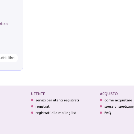
La comparsa. Perché il partito democratico non è mai nato
utti i libri
UTENTE
ACQUISTO
servizi per utenti registrati
come acquistare
registrati
spese di spedizio
registrati alla mailing list
FAQ