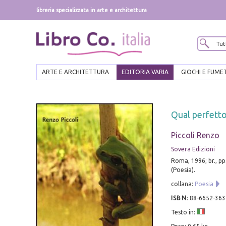
libreria specializzata in arte e architettura
ARTE E ARCHITETTURA
EDITORIA VARIA
GIOCHI E FUME
Qual perfetto
Piccoli Renzo
Sovera Edizioni
Roma, 1996; br., pp
(Poesia).
collana:
Poesia
ISBN
:
88-6652-363
Testo in: