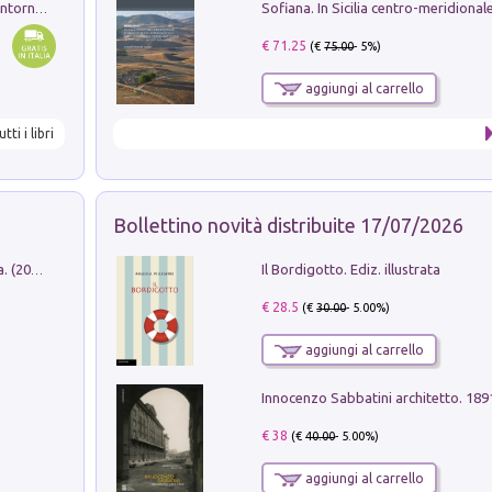
Ruderi delle ville Romano Sabine nei dintorni di Poggio Mirteto. Illustrati dal dott.re prof.re cav.re Ercole Nardi regio ispettore degli scavi e monumenti. Anno 1885
€ 71.25
(€
75.00
- 5%)
aggiungi al carrello
utti i libri
Bollettino novità distribuite 17/07/2026
Il Bordigotto. Ediz. illustrata
Dromos. Libro periodico di architettura. (2026). Vol. 15: Post-model
€ 28.5
(€
30.00
- 5.00%)
aggiungi al carrello
Innocenzo Sabbatini architetto. 18
€ 38
(€
40.00
- 5.00%)
aggiungi al carrello