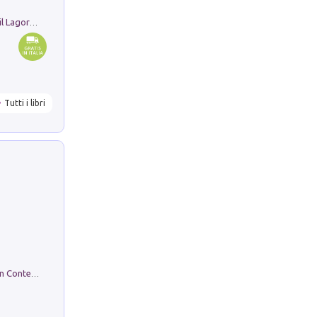
Pastori. Sguardi contemporanei tra il Lagorai e la pianura. Ediz. illustrata
Tutti i libri
in alto! Livello A1. Con CD-Audio. Con Contenuto digitale per accesso on line