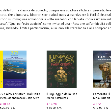
to dalla forma classica del sonetto, disegna una scrittura ellittica imprevedibile
ta, che si inoltra su itinerari sconosciuti, quasi a esorcizzare la futilità del rea
orrono su immagini e abbandoni, a volte suadenti, con larvata ironia e umana in
cesa". "Qual perfetto appiglio" come invito ad una riflessione sull'ambiguità del
ce, sfidando i limiti e particolarismi, è un inno alla fratellanza e alla comprensi
Il linguaggio della Dea
777 Alto Adriatico. Dal Delta del Po a Capo Promontore. Con QR Code
Piero Magnabosco; Dario Silvestro; Marco Sbrizzi
Marija Gimbutas
Kinau Rudolf
€ 28.40
€ 34.20
€ 9.50
€ 29.90 -5 %
€ 36.00 -5 %
€ 10.00 -5 %