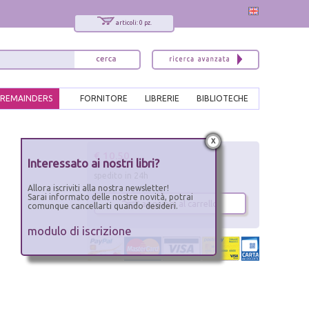
articoli: 0 pz.
REMAINDERS
FORNITORE
LIBRERIE
BIBLIOTECHE
x
€ 10.50
Interessato ai nostri libri?
spedito in 24h
Allora iscriviti alla nostra newsletter!
Sarai informato delle nostre novità, potrai
aggiungi al carrello
comunque cancellarti quando desideri.
modulo di iscrizione