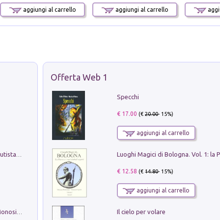
aggiungi al carrello
aggiungi al carrello
aggiu
Offerta Web 1
Specchi
€ 17.00
(€
20.00
- 15%)
aggiungi al carrello
Pietro Bellotti Detto Canaletty. Un Vedutista Veneziano nella Francia dell'Ancien Régime
€ 12.58
(€
14.80
- 15%)
aggiungi al carrello
Il cielo per volare
La seduzione del gusto con Pipero & Monosilio