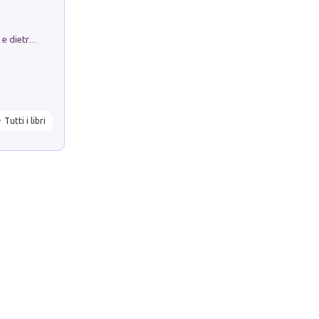
Conte e Mattarella. Sul palcoscenico e dietro le quinte del Quirinale. Un racconto sulle istituzioni
Tutti i libri