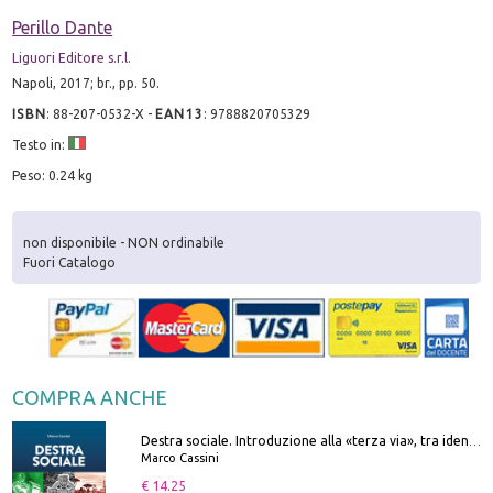
Perillo Dante
Liguori Editore s.r.l.
Napoli, 2017; br., pp. 50.
ISBN
:
88-207-0532-X
-
EAN13
:
9788820705329
Testo in:
Peso: 0.24 kg
non disponibile - NON ordinabile
Fuori Catalogo
COMPRA ANCHE
Destra sociale. Introduzione alla «terza via», tra identità, comunità e alternativa al sistema
Marco Cassini
€ 14.25