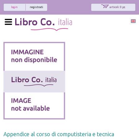
login
registrati
articoli: 0 pz.
Appendice al corso di computisteria e tecnica