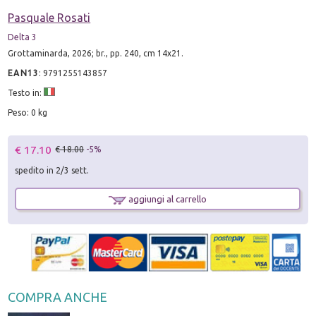
Pasquale Rosati
Delta 3
Grottaminarda, 2026; br., pp. 240, cm 14x21.
EAN13
:
9791255143857
Testo in:
Peso: 0 kg
€ 17.10
€ 18.00
-5%
spedito in 2/3 sett.
aggiungi al carrello
COMPRA ANCHE