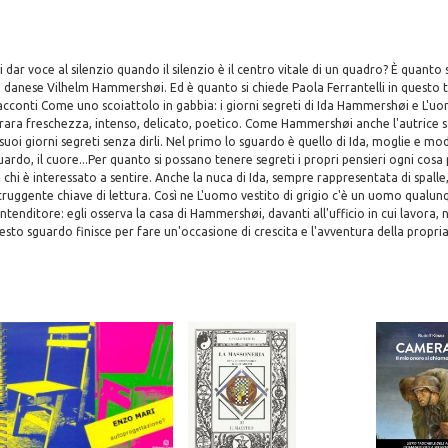
 dar voce al silenzio quando il silenzio è il centro vitale di un quadro? È quanto 
e danese Vilhelm Hammershøi. Ed è quanto si chiede Paola Ferrantelli in questo te
cconti Come uno scoiattolo in gabbia: i giorni segreti di Ida Hammershøi e L'uom
i rara freschezza, intenso, delicato, poetico. Come Hammershøi anche l'autrice s
i suoi giorni segreti senza dirli. Nel primo lo sguardo è quello di Ida, moglie e mod
uardo, il cuore...Per quanto si possano tenere segreti i propri pensieri ogni cosa
chi è interessato a sentire. Anche la nuca di Ida, sempre rappresentata di spalle
ruggente chiave di lettura. Così ne L'uomo vestito di grigio c'è un uomo qualun
ntenditore: egli osserva la casa di Hammershøi, davanti all'ufficio in cui lavora,
esto sguardo finisce per fare un'occasione di crescita e l'avventura della propria