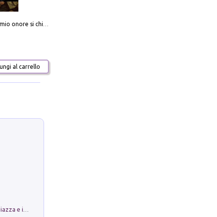
Camerata. Il mio onore si chiama fedeltà
ngi al carrello
Luoghi Magici di Bologna. Vol. 1: la Piazza e i Suoi Simboli Segreti