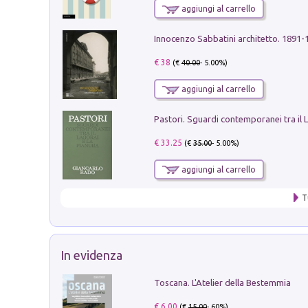
aggiungi al carrello
Innocenzo Sabbatini architetto. 1891-
€ 38
(€
40.00
- 5.00%)
aggiungi al carrello
€ 33.25
(€
35.00
- 5.00%)
aggiungi al carrello
T
In evidenza
Toscana. L'Atelier della Bestemmia
€ 6.00
(€
15.00
- 60%)