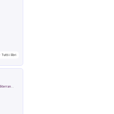
Tutti i libri
Byrsa. Scritti sull''Antico Oriente Mediterraneo. 45-46/2024