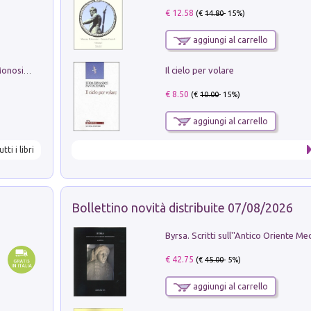
€ 12.58
(€
14.80
- 15%)
aggiungi al carrello
Il cielo per volare
La seduzione del gusto con Pipero & Monosilio
€ 8.50
(€
10.00
- 15%)
aggiungi al carrello
utti i libri
Bollettino novità distribuite 07/08/2026
€ 42.75
(€
45.00
- 5%)
aggiungi al carrello