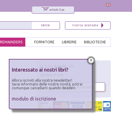
articoli: 0 pz.
REMAINDERS
FORNITORE
LIBRERIE
BIBLIOTECHE
x
€ 9.50
€ 10.00
-5%
Interessato ai nostri libri?
spedito in 24h
Allora iscriviti alla nostra newsletter!
Sarai informato delle nostre novità, potrai
aggiungi al carrello
comunque cancellarti quando desideri.
modulo di iscrizione