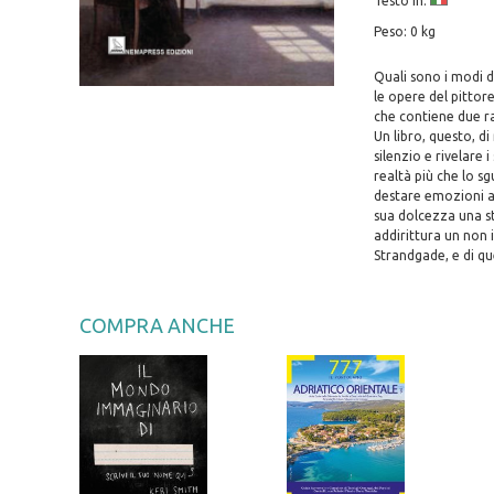
Testo in:
Peso: 0 kg
Quali sono i modi di
le opere del pittor
che contiene due ra
Un libro, questo, d
silenzio e rivelare 
realtà più che lo sg
destare emozioni a 
sua dolcezza una st
addirittura un non i
Strandgade, e di qu
COMPRA ANCHE