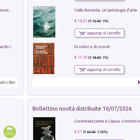
Valle Bormida. Un'antologia d'arte
Memorial Santa Giulia. Sculture per la resistenza Monchio di Palagano
€ 14.25
(€
15.00
- 5%)
aggiungi al carrello
Di colori e di ricordi
Sofiana. In Sicilia centro-meridionale (tardo III-metà IX secolo d.C.): dall'agro-town tardo-imperiale al villaggio medio-bizantino. Nuova ediz.
€ 17.10
(€
18.00
- 5%)
aggiungi al carrello
utti i libri
Bollettino novità distribuite 10/07/2026
€ 57
(€
60.00
- 5.00%)