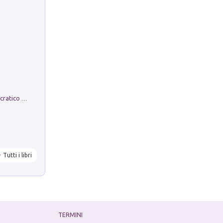
La comparsa. Perché il partito democratico non è mai nato
Tutti i libri
TERMINI