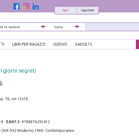
login
registrati
TTI
LIBRI PER RAGAZZI
CD/DVD
GADGETS
 giorni segreti
li
 pp. 78, cm 13x18.
-8
-
EAN13
:
9788876293412
0 (XIX-XX) Moderno,1960- Contemporaneo