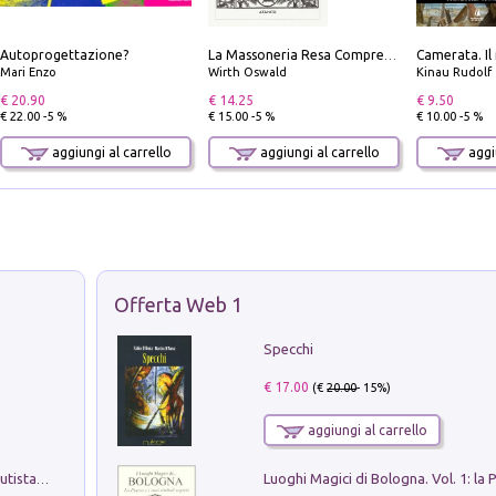
Autoprogettazione?
La Massoneria Resa Comprensibile ai Suoi Adepti. Vol. 3: il Maestro.
Mari Enzo
Wirth Oswald
Kinau Rudolf
€ 20.90
€ 14.25
€ 9.50
€ 22.00 -5 %
€ 15.00 -5 %
€ 10.00 -5 %
aggiungi al carrello
aggiungi al carrello
aggiu
Offerta Web 1
Specchi
€ 17.00
(€
20.00
- 15%)
aggiungi al carrello
Pietro Bellotti Detto Canaletty. Un Vedutista Veneziano nella Francia dell'Ancien Régime