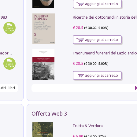
aggiungi al carrello
1983
€ 28.5
(€
30.00
- 5.00%)
aggiungi al carrello
Pastori. Sguardi contemporanei tra il Lagorai e la pianura. Ediz. illustrata
€ 28.5
(€
30.00
- 5.00%)
aggiungi al carrello
utti i libri
Offerta Web 3
Frutta & Verdura
€ 6.00
(€
14.00
- 57%)