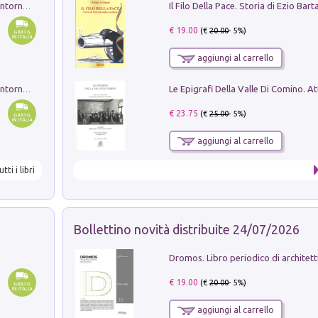
Ruderi delle ville Romano Sabine nei dintorni di Poggio Mirteto. Illustrati dal dott.re prof.re cav.re Ercole Nardi regio ispettore degli scavi e monumenti. Anno 1885. Tavole e studio. Con 25 tavole fuori testo in cartella editoriale
€ 19.00
(€
20.00
- 5%)
aggiungi al carrello
Ruderi delle ville Romano Sabine nei dintorni di Poggio Mirteto. Illustrati dal dott.re prof.re cav.re Ercole Nardi regio ispettore degli scavi e monumenti. Anno 1885
€ 23.75
(€
25.00
- 5%)
aggiungi al carrello
utti i libri
Bollettino novità distribuite 24/07/2026
€ 19.00
(€
20.00
- 5%)
aggiungi al carrello