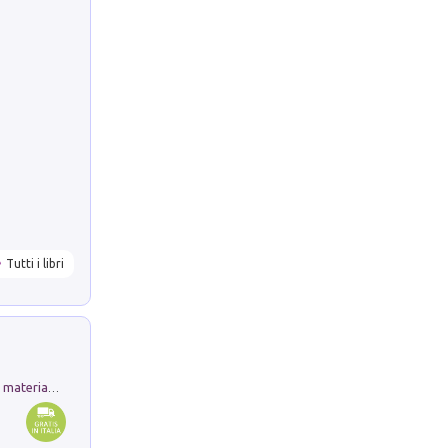
Tutti i libri
L'orientalizzante a Capua. Contesti e materiali dagli scavi di Werner Johannowsky nella necropoli di Fornaci. Nuova ediz.