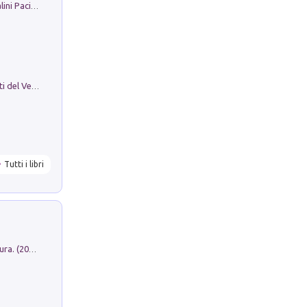
Il Filo Della Pace. Storia di Ezio Bartalini Pacifista
Le Epigrafi Della Valle Di Comino. Atti del Ventesimo Convegno Epigrafico Cominese
Tutti i libri
Dromos. Libro periodico di architettura. (2026). Vol. 15: Post-model