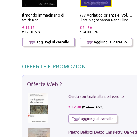
Il mondo immaginario di
777 Adriatico orientale. Vol. 1: Istria, Costa della Dalmazia da Smrika a Zara, Isole del Quarnaro, Pag, Arcipelaghi di Zara, Sibenico e Incoronate
Smith Keri
Piero Magnabosco; Dario Silvestro; Marco Sbrizzi
€ 16.15
€ 51.30
€ 17.00 -5 %
€ 54.00 -5 %
aggiungi al carrello
aggiungi al carrello
OFFERTE E PROMOZIONI
Offerta Web 2
Guida spirituale alla perfezione
€ 12.00
(€
35.00
- 66%)
aggiungi al carrello