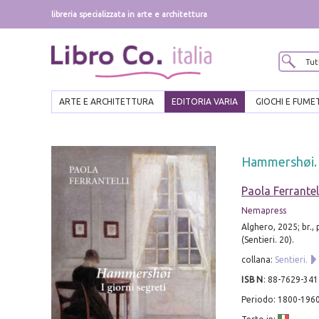
libreria specializzata in arte e architettura
ARTE E ARCHITETTURA
EDITORIA VARIA
GIOCHI E FUME
Hammershøi. I
Paola Ferrantel
Nemapress
Alghero, 2025; br.,
(Sentieri. 20).
collana:
Sentieri.
ISBN
:
88-7629-341
Periodo: 1800-196