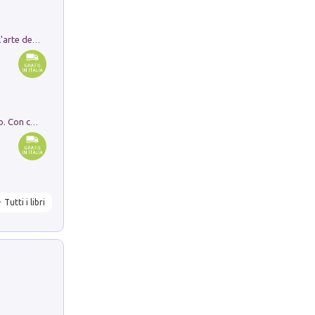
Ricerche dei dottorandi in storia dell'arte della Sapienza
I monumenti funerari del Lazio antico. Con cartella con tavole
Tutti i libri