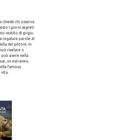
si chiede chi osserva
sto I giorni segreti
o vestito di grigio.
a regalare parole al
ella del pittore. In
 può rivelare o
, può avere nella
que, un estraneo,
 nella famosa
 vita.