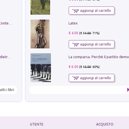
aggiungi al carrello
Latex
in alto! Livello A1. Con CD-Audio. Con Contenuto digitale per accesso on line
€ 4.00
(€
14.00
- 71%)
aggiungi al carrello
Conte e Mattarella. Sul palcoscenico e dietro le quinte del Quirinale. Un racconto sulle istituzioni
€ 6.00
(€
15.00
- 60%)
aggiungi al carrello
utti i libri
UTENTE
ACQUISTO