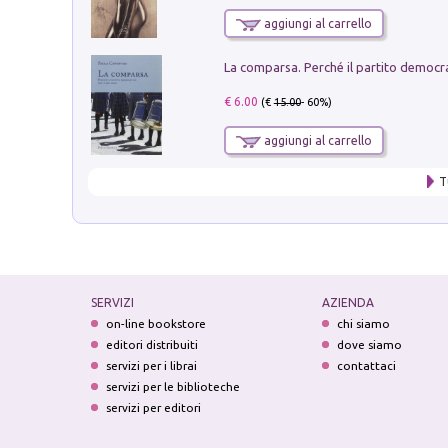
aggiungi al carrello
€ 6.00
(€
15.00
- 60%)
aggiungi al carrello
T
SERVIZI
AZIENDA
on-line bookstore
chi siamo
editori distribuiti
dove siamo
servizi per i librai
contattaci
servizi per le biblioteche
servizi per editori