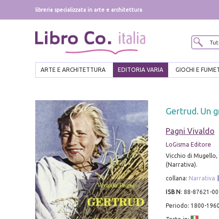
libreria specializzata in arte e architettura
ARTE E ARCHITETTURA
EDITORIA VARIA
GIOCHI E FUME
Gertrud. Un g
Pagni Vivaldo
LoGisma Editore
Vicchio di Mugello, 1
(Narrativa).
collana:
Narrativa
ISBN
:
88-87621-00
Periodo: 1800-196