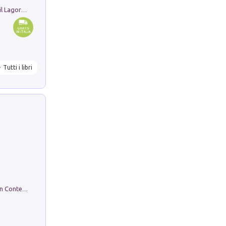
Pastori. Sguardi contemporanei tra il Lagorai e la pianura. Ediz. illustrata
Tutti i libri
in alto! Livello A1. Con CD-Audio. Con Contenuto digitale per accesso on line