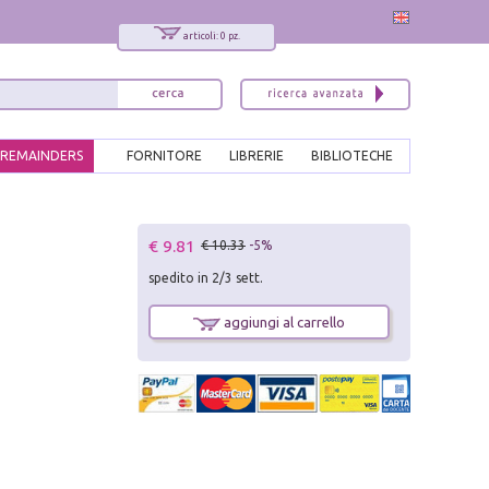
articoli: 0 pz.
REMAINDERS
FORNITORE
LIBRERIE
BIBLIOTECHE
x
€ 9.81
€ 10.33
-5%
Interessato ai nostri libri?
spedito in 2/3 sett.
Allora iscriviti alla nostra newsletter!
Sarai informato delle nostre novità, potrai
aggiungi al carrello
comunque cancellarti quando desideri.
modulo di iscrizione