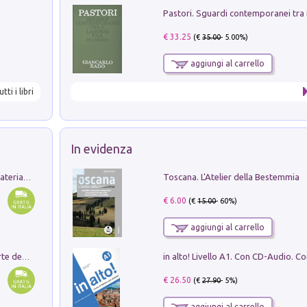
€ 33.25
(€
35.00
- 5.00%)
aggiungi al carrello
utti i libri
In evidenza
Toscana. L'Atelier della Bestemmia
L'orientalizzante a Capua. Contesti e materiali dagli scavi di Werner Johannowsky nella necropoli di Fornaci. Nuova ediz.
€ 6.00
(€
15.00
- 60%)
aggiungi al carrello
Ricerche dei dottorandi in storia dell'arte della Sapienza
€ 26.50
(€
27.90
- 5%)
aggiungi al carrello