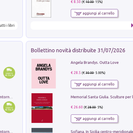
€ 8.50
(€
10.00
- 15%)
aggiungi al carrello
utti i libri
Bollettino novità distribuite 31/07/2026
Angela Brandys. Outta Love
€ 28.5
(€
30.00
- 5.00%)
aggiungi al carrello
Ruderi delle ville Romano Sabine nei dintorni di Poggio Mirteto. Illustrati dal dott.re prof.re cav.re Ercole Nardi regio ispettore degli scavi e monumenti. Anno 1885. Tavole e studio. Con 25 tavole fuori testo in cartella editoriale
€ 26.60
(€
28.00
- 5%)
aggiungi al carrello
Ruderi delle ville Romano Sabine nei dintorni di Poggio Mirteto. Illustrati dal dott.re prof.re cav.re Ercole Nardi regio ispettore degli scavi e monumenti. Anno 1885