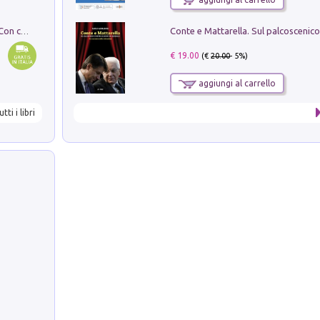
I monumenti funerari del Lazio antico. Con cartella con tavole
€ 19.00
(€
20.00
- 5%)
aggiungi al carrello
utti i libri