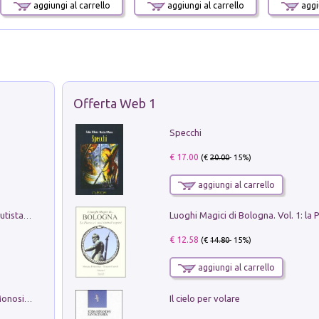
aggiungi al carrello
aggiungi al carrello
aggiu
Offerta Web 1
Specchi
€ 17.00
(€
20.00
- 15%)
aggiungi al carrello
Pietro Bellotti Detto Canaletty. Un Vedutista Veneziano nella Francia dell'Ancien Régime
€ 12.58
(€
14.80
- 15%)
aggiungi al carrello
Il cielo per volare
La seduzione del gusto con Pipero & Monosilio