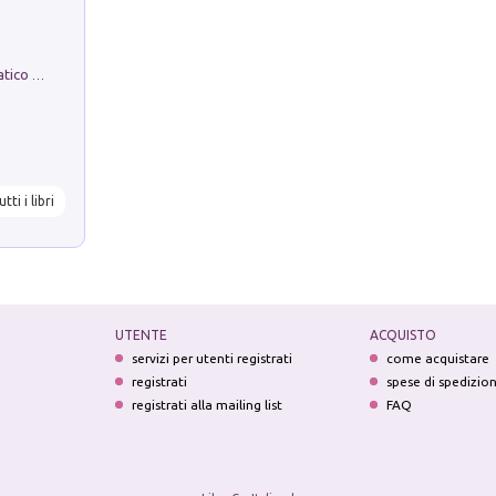
La comparsa. Perché il partito democratico non è mai nato
utti i libri
UTENTE
ACQUISTO
servizi per utenti registrati
come acquistare
registrati
spese di spedizio
registrati alla mailing list
FAQ