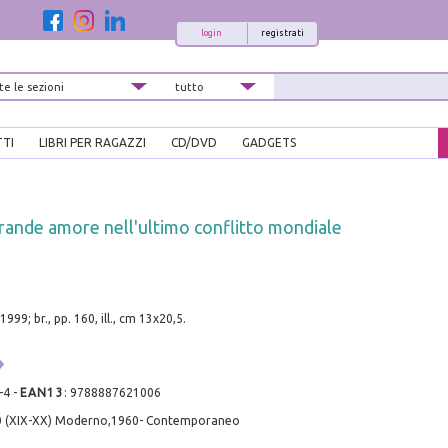
login
registrati
TTI
LIBRI PER RAGAZZI
CD/DVD
GADGETS
rande amore nell'ultimo conflitto mondiale
999; br., pp. 160, ill., cm 13x20,5.
-4
-
EAN13
:
9788887621006
0 (XIX-XX) Moderno,1960- Contemporaneo