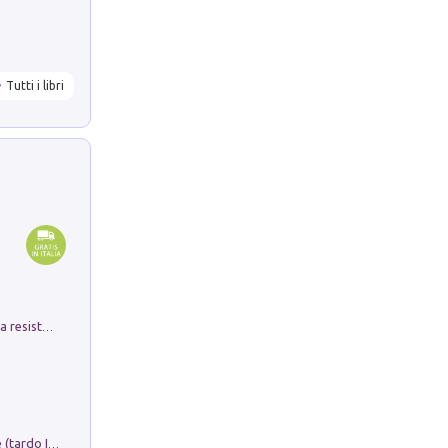
Tutti i libri
Memorial Santa Giulia. Sculture per la resistenza Monchio di Palagano
Sofiana. In Sicilia centro-meridionale (tardo III-metà IX secolo d.C.): dall'agro-town tardo-imperiale al villaggio medio-bizantino. Nuova ediz.