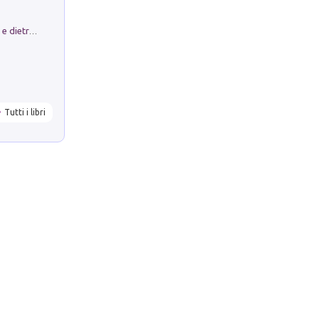
Conte e Mattarella. Sul palcoscenico e dietro le quinte del Quirinale. Un racconto sulle istituzioni
Tutti i libri