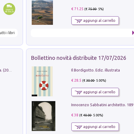
€ 71.25
(€
75.00
- 5%)
aggiungi al carrello
utti i libri
Bollettino novità distribuite 17/07/2026
Il Bordigotto. Ediz. illustrata
Dromos. Libro periodico di architettura. (2026). Vol. 15: Post-model
€ 28.5
(€
30.00
- 5.00%)
aggiungi al carrello
Innocenzo Sabbatini architetto. 18
€ 38
(€
40.00
- 5.00%)
aggiungi al carrello