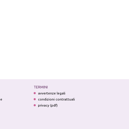
TERMINI
avvertenze legali
ne
condizioni contrattuali
privacy (pdf)