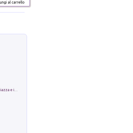
ngi al carrello
Luoghi Magici di Bologna. Vol. 1: la Piazza e i Suoi Simboli Segreti