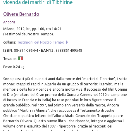
vicenda dei martiri di Tibhirine
Olivera Bernardo
Ancora
Milano, 2012; br., pp. 160, cm 14x21.
(Testimoni del Nostro Tempo).
collana:
Testimoni del Nostro Tempo
ISBN
:
88-514-0954-4
-
EAN13
:
9788851409548
Testo in:
Peso: 0.24 kg
Sono passati più di quindici anni dalla morte dei "martiri di Tibhirine", i sette
monaci trappisti rapiti in Algeria da un gruppo di terroristi islamisti, ma la
memoria della loro vicenda è ancora molto viva. Il successo del film Uomini
di Dio (vincitore del Gran premio della Giuria a Cannes nel 2010 e campione
di incassi in Francia e in Italia) ha reso popolari le loro figure presso il
grande pubblico. Nel 1997, nel primo anniversario della morte, Àncora
pubblicò "Martiri in Algeria", che raccoglieva il Testamento di padre
Christian e quattro lettere dell'allora Abate Generale dei Trappisti, padre
Bernardo Olivera. Questo nuovo libro - che riprende, integra e aggiorna il
volume ormai esaurito del 1997 - ripercorre, grazie ai racconti dei