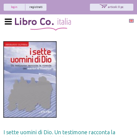
login
registrati
articoli: 0 pz.
I sette uomini di Dio. Un testimone racconta la