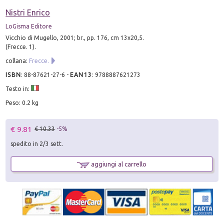
Nistri Enrico
LoGisma Editore
Vicchio di Mugello, 2001; br., pp. 176, cm 13x20,5.
(Frecce. 1).
collana:
Frecce.
ISBN
:
88-87621-27-6
-
EAN13
:
9788887621273
Testo in:
Peso: 0.2 kg
€ 9.81
€ 10.33
-5%
spedito in 2/3 sett.
aggiungi al carrello