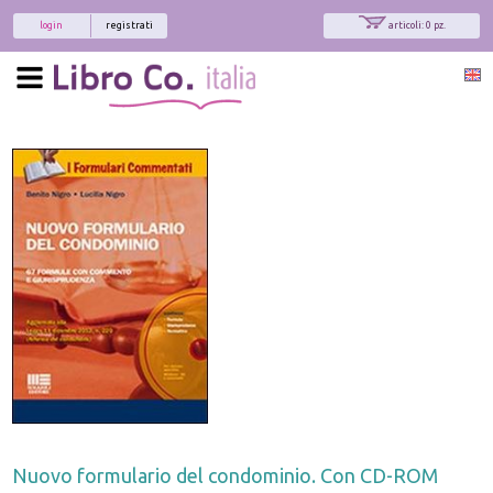
login
registrati
articoli: 0 pz.
x
Interessato ai nostri libri?
Allora iscriviti alla nostra newsletter!
Sarai informato delle nostre novità, potrai
comunque cancellarti quando desideri.
modulo di iscrizione
Nuovo formulario del condominio. Con CD-ROM