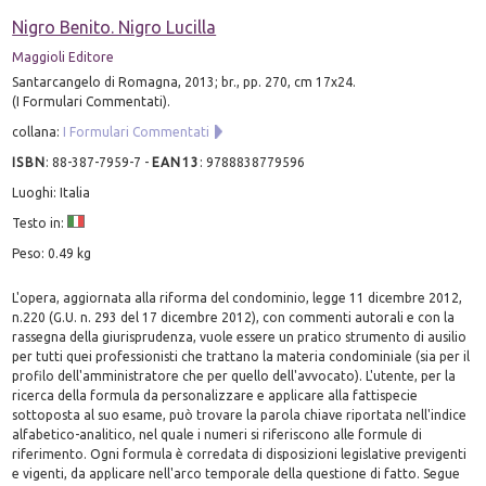
Nigro Benito. Nigro Lucilla
Maggioli Editore
Santarcangelo di Romagna, 2013; br., pp. 270, cm 17x24.
(I Formulari Commentati).
collana:
I Formulari Commentati
ISBN
:
88-387-7959-7
-
EAN13
:
9788838779596
Luoghi: Italia
Testo in:
Peso: 0.49 kg
L'opera, aggiornata alla riforma del condominio, legge 11 dicembre 2012,
n.220 (G.U. n. 293 del 17 dicembre 2012), con commenti autorali e con la
rassegna della giurisprudenza, vuole essere un pratico strumento di ausilio
per tutti quei professionisti che trattano la materia condominiale (sia per il
profilo dell'amministratore che per quello dell'avvocato). L'utente, per la
ricerca della formula da personalizzare e applicare alla fattispecie
sottoposta al suo esame, può trovare la parola chiave riportata nell'indice
alfabetico-analitico, nel quale i numeri si riferiscono alle formule di
riferimento. Ogni formula è corredata di disposizioni legislative previgenti
e vigenti, da applicare nell'arco temporale della questione di fatto. Segue