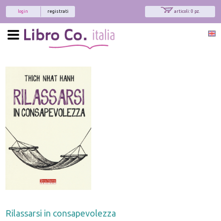
login
registrati
articoli: 0 pz.
Rilassarsi in consapevolezza