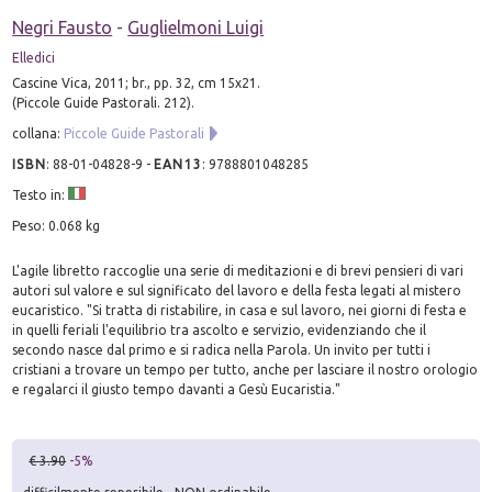
Negri Fausto
-
Guglielmoni Luigi
Elledici
Cascine Vica, 2011; br., pp. 32, cm 15x21.
(Piccole Guide Pastorali. 212).
collana:
Piccole Guide Pastorali
ISBN
:
88-01-04828-9
-
EAN13
:
9788801048285
Testo in:
Peso: 0.068 kg
L'agile libretto raccoglie una serie di meditazioni e di brevi pensieri di vari
autori sul valore e sul significato del lavoro e della festa legati al mistero
eucaristico. "Si tratta di ristabilire, in casa e sul lavoro, nei giorni di festa e
in quelli feriali l'equilibrio tra ascolto e servizio, evidenziando che il
secondo nasce dal primo e si radica nella Parola. Un invito per tutti i
cristiani a trovare un tempo per tutto, anche per lasciare il nostro orologio
e regalarci il giusto tempo davanti a Gesù Eucaristia."
€ 3.90
-5%