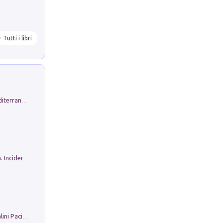
Tutti i libri
Byrsa. Scritti sull''Antico Oriente Mediterraneo. 45-46/2024
Ho Camminato Alla Luce Della Storia. Incidere per Pasolini. Quaderni di Incisione Contemporanea n 30
Il Filo Della Pace. Storia di Ezio Bartalini Pacifista