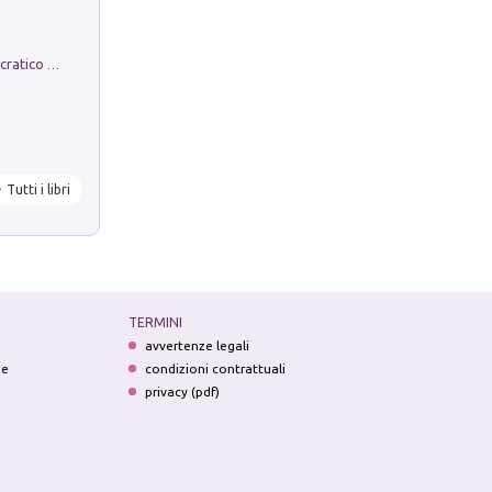
La comparsa. Perché il partito democratico non è mai nato
Tutti i libri
TERMINI
avvertenze legali
ne
condizioni contrattuali
privacy (pdf)