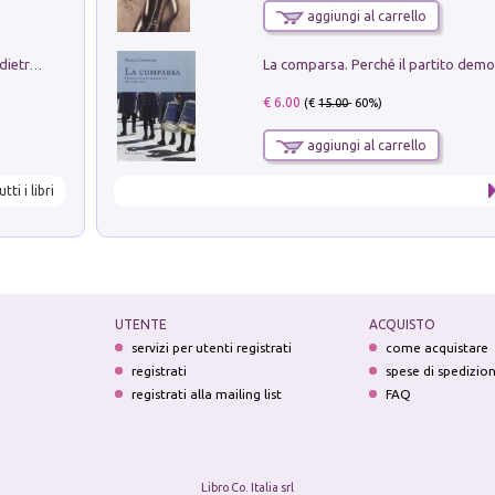
aggiungi al carrello
Conte e Mattarella. Sul palcoscenico e dietro le quinte del Quirinale. Un racconto sulle istituzioni
€ 6.00
(€
15.00
- 60%)
aggiungi al carrello
utti i libri
UTENTE
ACQUISTO
servizi per utenti registrati
come acquistare
registrati
spese di spedizio
registrati alla mailing list
FAQ
Libro Co. Italia srl