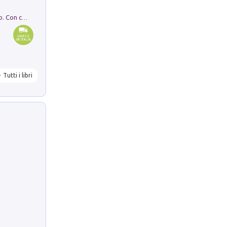
I monumenti funerari del Lazio antico. Con cartella con tavole
Tutti i libri