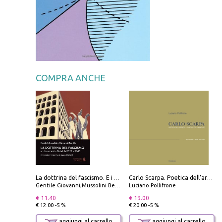
COMPRA ANCHE
La dottrina del fascismo. E i documenti ufficiali dal 1919 al 1945
Carlo Scarpa. Poetica dell'arredo. Tavoli e sedie-Poetics of furniture. Tables and chairs. Ediz. bilingue
Gentile Giovanni;Mussolini Benito
Luciano Pollifrone
€ 11.40
€ 19.00
€ 12.00 -5 %
€ 20.00 -5 %
aggiungi al carrello
aggiungi al carrello