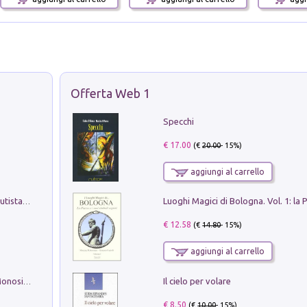
Offerta Web 1
Specchi
€ 17.00
(€
20.00
- 15%)
aggiungi al carrello
Pietro Bellotti Detto Canaletty. Un Vedutista Veneziano nella Francia dell'Ancien Régime
€ 12.58
(€
14.80
- 15%)
aggiungi al carrello
Il cielo per volare
La seduzione del gusto con Pipero & Monosilio
€ 8.50
(€
10.00
- 15%)