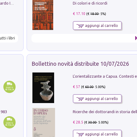
Di colori e di ricordi
Sofiana. In Sicilia centro-meridionale (tardo III-metà IX secolo d.C.): dall'agro-town tardo-imperiale al villaggio medio-bizantino. Nuova ediz.
€ 17.10
(€
18.00
- 5%)
aggiungi al carrello
utti i libri
Bollettino novità distribuite 10/07/2026
€ 57
(€
60.00
- 5.00%)
aggiungi al carrello
1983
€ 28.5
(€
30.00
- 5.00%)
aggiungi al carrello