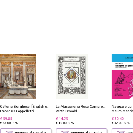
Galleria Borghese. [English edition]
La Massoneria Resa Comprensibile ai Suoi Adepti. Vol. 3: il Maestro.
Francesca Cappelletti
Wirth Oswald
Mauro Mancin
€ 59.85
€ 14.25
€ 30.40
€ 63.00 -5 %
€ 15.00 -5 %
€ 32.00 -5 %
aggiungi al carrello
aggiungi al carrello
aggiu