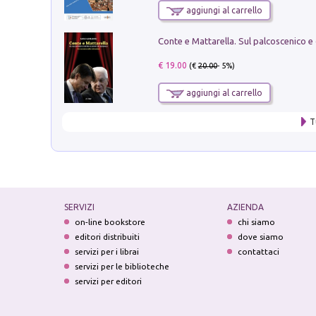
aggiungi al carrello
€ 19.00
(€
20.00
- 5%)
aggiungi al carrello
T
SERVIZI
AZIENDA
on-line bookstore
chi siamo
editori distribuiti
dove siamo
servizi per i librai
contattaci
servizi per le biblioteche
servizi per editori