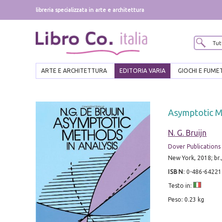
libreria specializzata in arte e architettura
ARTE E ARCHITETTURA
EDITORIA VARIA
GIOCHI E FUME
Asymptotic M
N. G. Bruijn
Dover Publications
New York, 2018; br.
ISBN
:
0-486-64221
Testo in:
Peso: 0.23 kg