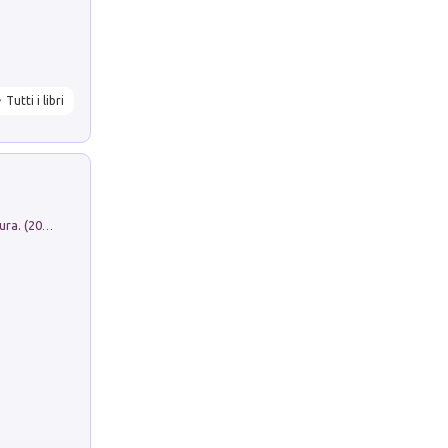
Tutti i libri
Dromos. Libro periodico di architettura. (2026). Vol. 15: Post-model