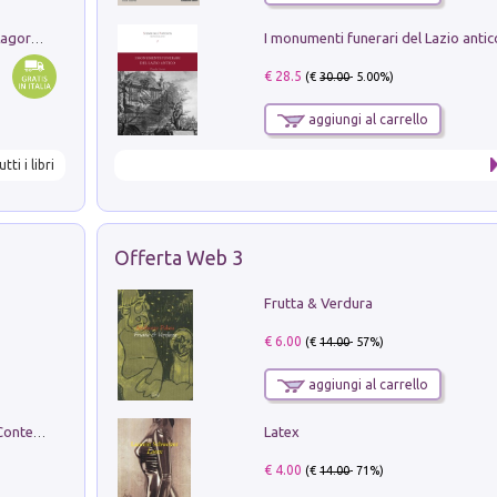
Pastori. Sguardi contemporanei tra il Lagorai e la pianura. Ediz. illustrata
€ 28.5
(€
30.00
- 5.00%)
aggiungi al carrello
utti i libri
Offerta Web 3
Frutta & Verdura
€ 6.00
(€
14.00
- 57%)
aggiungi al carrello
Latex
in alto! Livello A1. Con CD-Audio. Con Contenuto digitale per accesso on line
€ 4.00
(€
14.00
- 71%)