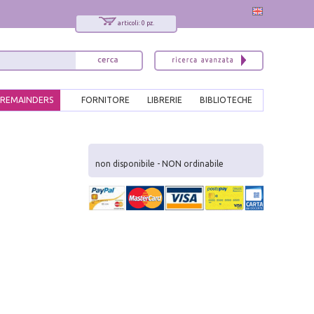
articoli: 0 pz.
REMAINDERS
FORNITORE
LIBRERIE
BIBLIOTECHE
x
Interessato ai nostri libri?
non disponibile - NON ordinabile
Allora iscriviti alla nostra newsletter!
Sarai informato delle nostre novità, potrai
comunque cancellarti quando desideri.
modulo di iscrizione