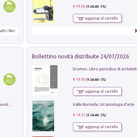
€ 19.00
(€
20.00
- 5%)
aggiungi al carrello
utti i libri
Bollettino novità distribuite 24/07/2026
€ 19.00
(€
20.00
- 5%)
aggiungi al carrello
Valle Bormida. Un'antologia d'arte
Memorial Santa Giulia. Sculture per la resistenza Monchio di Palagano
€ 14.25
(€
15.00
- 5%)
aggiungi al carrello