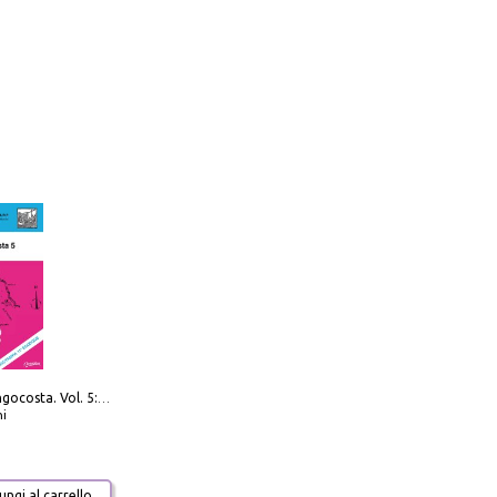
Navigare Lungocosta. Vol. 5: Corsica e Sardegna
i
ngi al carrello