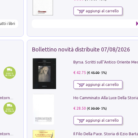
aggiungi al carrello
utti i libri
Bollettino novità distribuite 07/08/2026
€ 42.75
(€
45.00
- 5%)
aggiungi al carrello
Ruderi delle ville Romano Sabine nei dintorni di Poggio Mirteto. Illustrati dal dott.re prof.re cav.re Ercole Nardi regio ispettore degli scavi e monumenti. Anno 1885. Tavole e studio. Con 25 tavole fuori testo in cartella editoriale
€ 28.50
(€
30.00
- 5%)
aggiungi al carrello
Ruderi delle ville Romano Sabine nei dintorni di Poggio Mirteto. Illustrati dal dott.re prof.re cav.re Ercole Nardi regio ispettore degli scavi e monumenti. Anno 1885