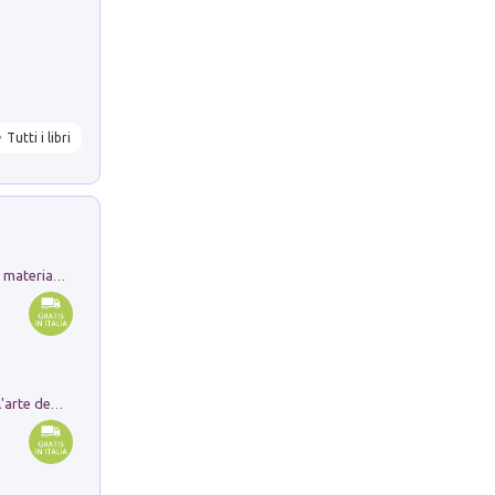
Tutti i libri
L'orientalizzante a Capua. Contesti e materiali dagli scavi di Werner Johannowsky nella necropoli di Fornaci. Nuova ediz.
Ricerche dei dottorandi in storia dell'arte della Sapienza