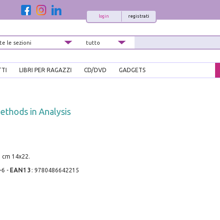
login
registrati
TTI
LIBRI PER RAGAZZI
CD/DVD
GADGETS
ethods in Analysis
, cm 14x22.
-6
-
EAN13
:
9780486642215