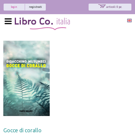
login
registrati
articoli: 0 pz.
Gocce di corallo