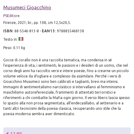
Musumeci Gioacchino
PSEditore
Firenze, 2021; br., pp. 108, cm 12,5x20,5.
ISBN
:
88-5546-813-8
-
EAN13
:
9788855468138
Testo in:
Peso: 0.11 kg
Gocce di corallo non è una raccolta tematica, ma condensa in sé
l'esperienza di vita, i sentimenti, le passioni e i desideri di un uomo, che nel
corso degli anni ha raccolto versi e intere poesie, fino a crearne un piccolo
volume veloce da sfogliare e complesso da assimilare. Perché i versi di
Gioacchino Musumeci sono ben calibrati e taglianti, brevi ma intensi.
Immagini di sentimentalismo narcisistico si intervallano al femminismo e
maschilismo autoreferenziale, frammenti di attentati terroristici e
riferimenti a chi combatte la Mafia ogni giorno. Il verso libero lascia spesso
lo spazio alla non prosa segmentata, all'endecasillabo, al settenario e a
tanti altri tecnicismi della poesia classica, recuperando uno stile che la
poesia moderna sembra aver dimenticato.
€ 12.90