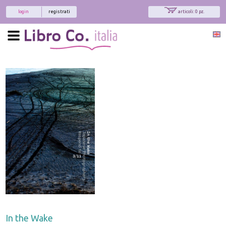
login
registrati
articoli: 0 pz.
x
Interessato ai nostri libri?
Allora iscriviti alla nostra newsletter!
Sarai informato delle nostre novità, potrai
comunque cancellarti quando desideri.
modulo di iscrizione
In the Wake