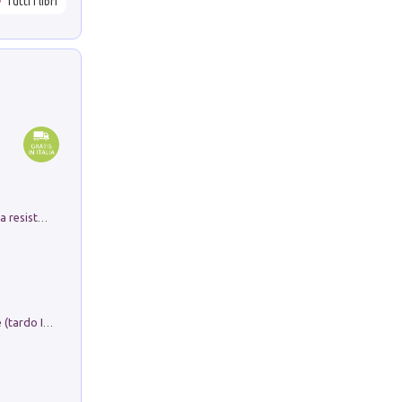
Tutti i libri
Memorial Santa Giulia. Sculture per la resistenza Monchio di Palagano
Sofiana. In Sicilia centro-meridionale (tardo III-metà IX secolo d.C.): dall'agro-town tardo-imperiale al villaggio medio-bizantino. Nuova ediz.