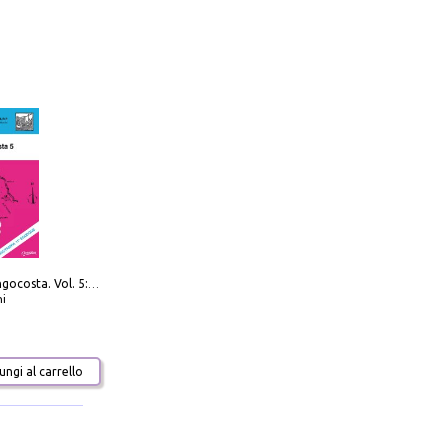
Navigare Lungocosta. Vol. 5: Corsica e Sardegna
i
ngi al carrello