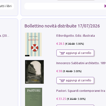
utti i libri
Bollettino novità distribuite 17/07/2026
Il Bordigotto. Ediz. illustrata
Dromos. Libro periodico di architettura. (2026). Vol. 15: Post-model
€ 28.5
(€
30.00
- 5.00%)
aggiungi al carrello
Innocenzo Sabbatini architetto. 18
€ 38
(€
40.00
- 5.00%)
aggiungi al carrello
€ 33.25
(€
35.00
- 5.00%)