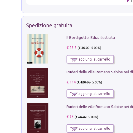
T
Spedizione gratuita
Il Bordigotto. Ediz. illustrata
€ 28.5
(€
30.00
- 5.00%)
aggiungi al carrello
€ 114
(€
120.00
- 5.00%)
aggiungi al carrello
€ 76
(€
80.00
- 5.00%)
aggiungi al carrello