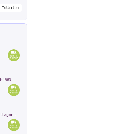
Tutti i libri
91-1983
Pastori. Sguardi contemporanei tra il Lagorai e la pianura. Ediz. illustrata