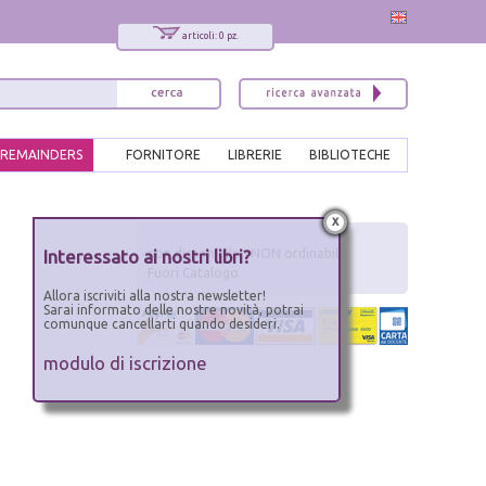
articoli: 0 pz.
REMAINDERS
FORNITORE
LIBRERIE
BIBLIOTECHE
x
Interessato ai nostri libri?
non disponibile - NON ordinabile
Fuori Catalogo
Allora iscriviti alla nostra newsletter!
Sarai informato delle nostre novità, potrai
comunque cancellarti quando desideri.
modulo di iscrizione