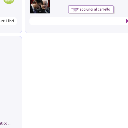
aggiungi al carrello
utti i libri
La comparsa. Perché il partito democratico non è mai nato