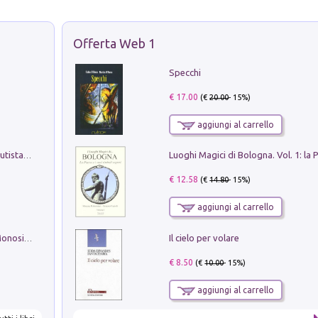
Offerta Web 1
Specchi
€ 17.00
(€
20.00
- 15%)
aggiungi al carrello
Pietro Bellotti Detto Canaletty. Un Vedutista Veneziano nella Francia dell'Ancien Régime
€ 12.58
(€
14.80
- 15%)
aggiungi al carrello
Il cielo per volare
La seduzione del gusto con Pipero & Monosilio
€ 8.50
(€
10.00
- 15%)
aggiungi al carrello