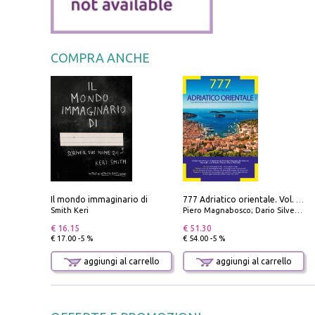
COMPRA ANCHE
Il mondo immaginario di
777 Adriatico orientale. Vol. 2: Costa della Dalmazia da Zara a Molunat, Isole della Dalmazia Meridionale e Montenegro
Smith Keri
Piero Magnabosco; Dario Silvestro; Marco Sbrizzi
€ 16.15
€ 51.30
€ 17.00 -5 %
€ 54.00 -5 %
aggiungi al carrello
aggiungi al carrello