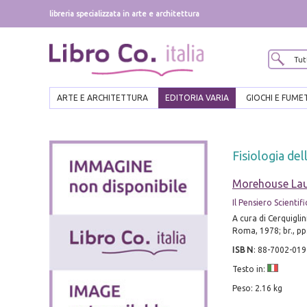
libreria specializzata in arte e architettura
ARTE E ARCHITETTURA
EDITORIA VARIA
GIOCHI E FUME
Fisiologia del
Morehouse Lau
Il Pensiero Scientif
A cura di Cerquiglini
Roma, 1978; br., pp. 
ISBN
:
88-7002-019
Testo in:
Peso: 2.16 kg