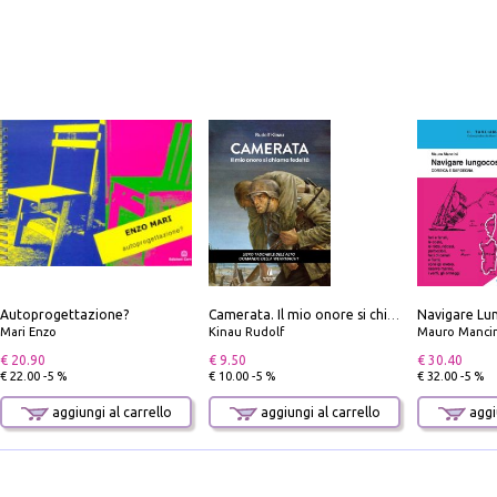
Autoprogettazione?
Camerata. Il mio onore si chiama fedeltà
Mari Enzo
Kinau Rudolf
Mauro Mancin
€ 20.90
€ 9.50
€ 30.40
€ 22.00 -5 %
€ 10.00 -5 %
€ 32.00 -5 %
aggiungi al carrello
aggiungi al carrello
aggiu