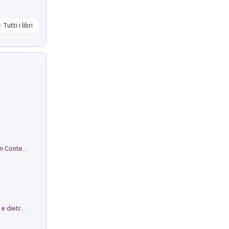
Tutti i libri
in alto! Livello A1. Con CD-Audio. Con Contenuto digitale per accesso on line
Conte e Mattarella. Sul palcoscenico e dietro le quinte del Quirinale. Un racconto sulle istituzioni