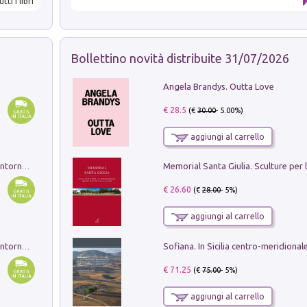
utti i libri
Bollettino novità distribuite 31/07/2026
Angela Brandys. Outta Love
€ 28.5
(€
30.00
- 5.00%)
aggiungi al carrello
Ruderi delle ville Romano Sabine nei dintorni di Poggio Mirteto. Illustrati dal dott.re prof.re cav.re Ercole Nardi regio ispettore degli scavi e monumenti. Anno 1885. Tavole e studio. Con 25 tavole fuori testo in cartella editoriale
€ 26.60
(€
28.00
- 5%)
aggiungi al carrello
Ruderi delle ville Romano Sabine nei dintorni di Poggio Mirteto. Illustrati dal dott.re prof.re cav.re Ercole Nardi regio ispettore degli scavi e monumenti. Anno 1885
€ 71.25
(€
75.00
- 5%)
aggiungi al carrello