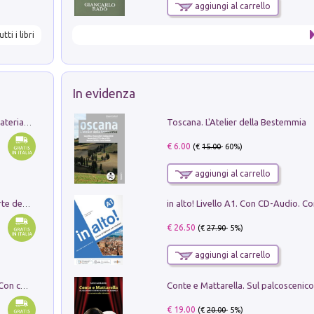
aggiungi al carrello
utti i libri
In evidenza
Toscana. L'Atelier della Bestemmia
L'orientalizzante a Capua. Contesti e materiali dagli scavi di Werner Johannowsky nella necropoli di Fornaci. Nuova ediz.
€ 6.00
(€
15.00
- 60%)
aggiungi al carrello
Ricerche dei dottorandi in storia dell'arte della Sapienza
€ 26.50
(€
27.90
- 5%)
aggiungi al carrello
I monumenti funerari del Lazio antico. Con cartella con tavole
€ 19.00
(€
20.00
- 5%)