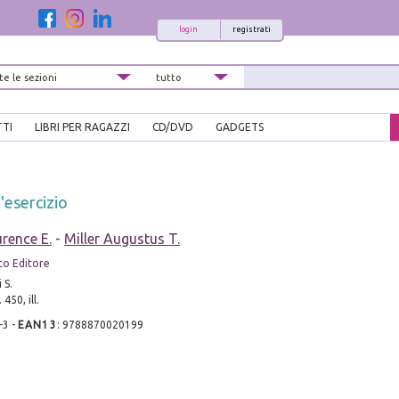
login
registrati
TTI
LIBRI PER RAGAZZI
CD/DVD
GADGETS
l'esercizio
rence E.
-
Miller Augustus T.
ico Editore
 S.
450, ill.
-3
-
EAN13
:
9788870020199