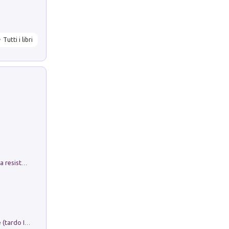
Tutti i libri
Memorial Santa Giulia. Sculture per la resistenza Monchio di Palagano
Sofiana. In Sicilia centro-meridionale (tardo III-metà IX secolo d.C.): dall'agro-town tardo-imperiale al villaggio medio-bizantino. Nuova ediz.