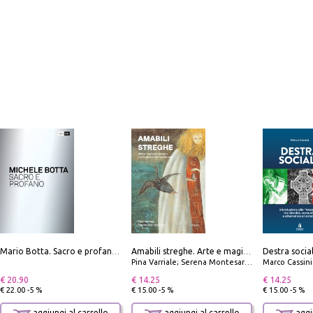
Mario Botta. Sacro e profano-Sacred and profane
Amabili streghe. Arte e magie di Leonora Carrington e Remedios Varo
Pina Varriale; Serena Montesarchio
Marco Cassini
€ 20.90
€ 14.25
€ 14.25
€ 22.00 -5 %
€ 15.00 -5 %
€ 15.00 -5 %
aggiungi al carrello
aggiungi al carrello
aggiu