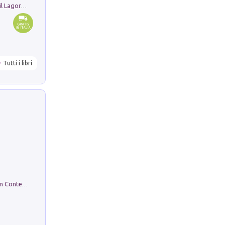
Pastori. Sguardi contemporanei tra il Lagorai e la pianura. Ediz. illustrata
Tutti i libri
in alto! Livello A1. Con CD-Audio. Con Contenuto digitale per accesso on line