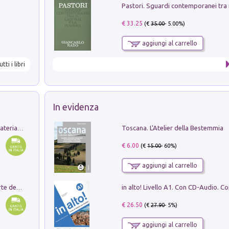
€ 33.25
(€
35.00
- 5.00%)
aggiungi al carrello
utti i libri
In evidenza
Toscana. L'Atelier della Bestemmia
L'orientalizzante a Capua. Contesti e materiali dagli scavi di Werner Johannowsky nella necropoli di Fornaci. Nuova ediz.
€ 6.00
(€
15.00
- 60%)
aggiungi al carrello
Ricerche dei dottorandi in storia dell'arte della Sapienza
€ 26.50
(€
27.90
- 5%)
aggiungi al carrello