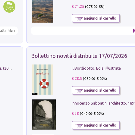
€ 71.25
(€
75.00
- 5%)
aggiungi al carrello
utti i libri
Bollettino novità distribuite 17/07/2026
Il Bordigotto. Ediz. illustrata
Dromos. Libro periodico di architettura. (2026). Vol. 15: Post-model
€ 28.5
(€
30.00
- 5.00%)
aggiungi al carrello
Innocenzo Sabbatini architetto. 18
€ 38
(€
40.00
- 5.00%)
aggiungi al carrello