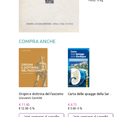
Peso: 0 kg
COMPRA ANCHE
Origini e dottrina del fascismo
Carta delle spiagge della Sardegna. Con custodia
Giovanni Gentile
€ 11.40
€ 4.75
€ 12.00 -5 %
€ 5.00 -5 %
aggiungi al carrello
aggiungi al carrello