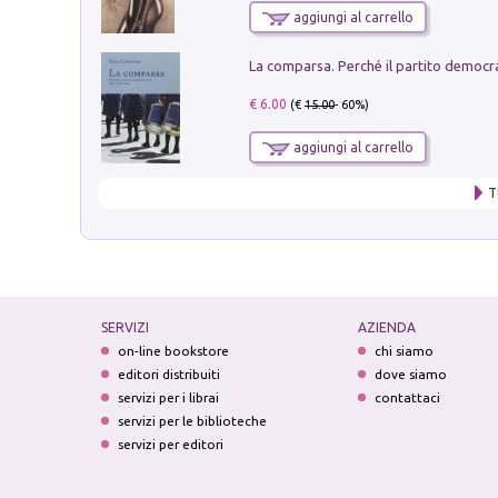
aggiungi al carrello
€ 6.00
(€
15.00
- 60%)
aggiungi al carrello
T
SERVIZI
AZIENDA
on-line bookstore
chi siamo
editori distribuiti
dove siamo
servizi per i librai
contattaci
servizi per le biblioteche
servizi per editori