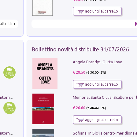
aggiungi al carrello
utti i libri
Bollettino novità distribuite 31/07/2026
Angela Brandys. Outta Love
€ 28.50
(€
30.00
- 5%)
aggiungi al carrello
Ruderi delle ville Romano Sabine nei dintorni di Poggio Mirteto. Illustrati dal dott.re prof.re cav.re Ercole Nardi regio ispettore degli scavi e monumenti. Anno 1885. Tavole e studio. Con 25 tavole fuori testo in cartella editoriale
€ 26.60
(€
28.00
- 5%)
aggiungi al carrello
Ruderi delle ville Romano Sabine nei dintorni di Poggio Mirteto. Illustrati dal dott.re prof.re cav.re Ercole Nardi regio ispettore degli scavi e monumenti. Anno 1885