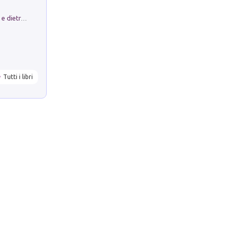
Conte e Mattarella. Sul palcoscenico e dietro le quinte del Quirinale. Un racconto sulle istituzioni
Tutti i libri