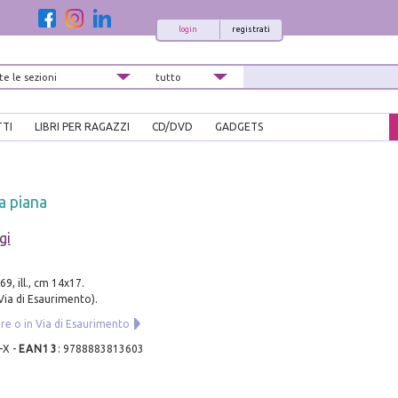
login
registrati
TTI
LIBRI PER RAGAZZI
CD/DVD
GADGETS
a piana
gi
169, ill., cm 14x17.
 Via di Esaurimento).
re o in Via di Esaurimento
-X
-
EAN13
:
9788883813603