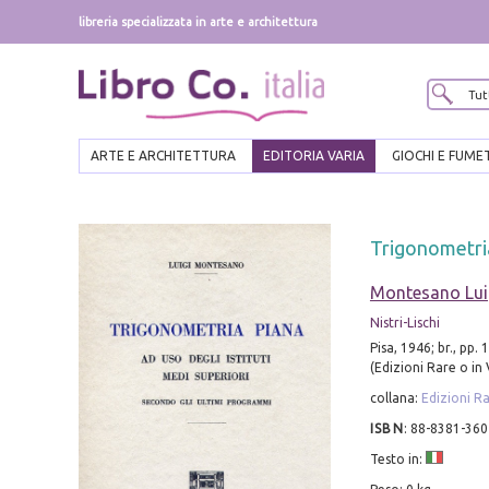
libreria specializzata in arte e architettura
ARTE E ARCHITETTURA
EDITORIA VARIA
GIOCHI E FUME
Trigonometri
Montesano Lui
Nistri-Lischi
Pisa, 1946; br., pp. 
(Edizioni Rare o in
collana:
Edizioni Ra
ISBN
:
88-8381-360
Testo in: