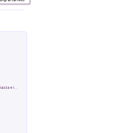
Luoghi Magici di Bologna. Vol. 1: la Piazza e i Suoi Simboli Segreti