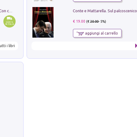
I monumenti funerari del Lazio antico. Con cartella con tavole
€ 19.00
(€
20.00
- 5%)
aggiungi al carrello
utti i libri