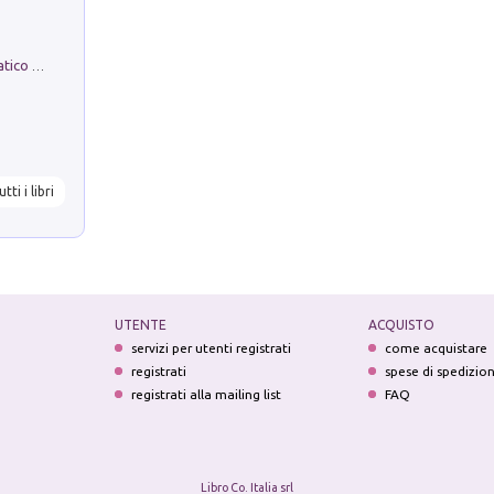
La comparsa. Perché il partito democratico non è mai nato
utti i libri
UTENTE
ACQUISTO
servizi per utenti registrati
come acquistare
registrati
spese di spedizio
registrati alla mailing list
FAQ
Libro Co. Italia srl