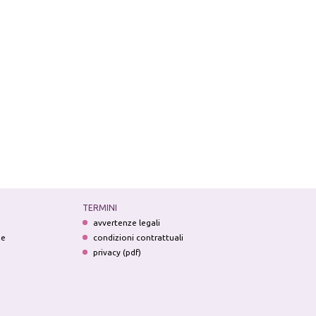
TERMINI
avvertenze legali
ne
condizioni contrattuali
privacy (pdf)