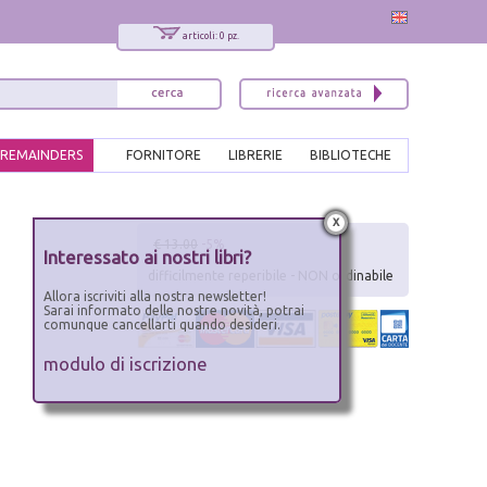
articoli: 0 pz.
REMAINDERS
FORNITORE
LIBRERIE
BIBLIOTECHE
x
€ 13.00
-5%
Interessato ai nostri libri?
difficilmente reperibile - NON ordinabile
Allora iscriviti alla nostra newsletter!
Sarai informato delle nostre novità, potrai
comunque cancellarti quando desideri.
modulo di iscrizione