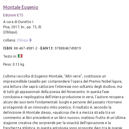
Montale Eugenio
Edizioni ETS
A cura di Duretto I.
Pisa, 2017; br., pp. 75, ill.
(Obliqui).
collana:
Obliqui
ISBN
:
88-467-4981-2
-
EAN13
:
9788846749819
Testo in:
Peso: 0.13 kg
L'ultima raccolta di Eugenio Montale, "Altri versi", costituisce un
imprescindibile tassello per comprendere l'opera del Premio Nobel ligure,
una lettura che saprà catturare l'interesse non soltanto degli studiosi, ma
di tutti gli appassionati della poesia del Novecento. In questa fase
conclusiva e riepilogativa dell'intera produzione in versi, l'autore recupera
alcuni dei suoi temi fondamentali: luoghi e persone del passato ritornano
protagonisti di un rinnovato mito poetico. Il risultato è, secondo la
definizione di Montale stesso, «qualcosa che è a mezza strada tra un
commento ai libri precedenti e un libro nuovo», inatteso frutto di un'ultima
stagione creativa che sorprende per la vivacità dell'ispirazione e la
freschezza stilistica. In questa antologia sono proposte dieci tra le poesie