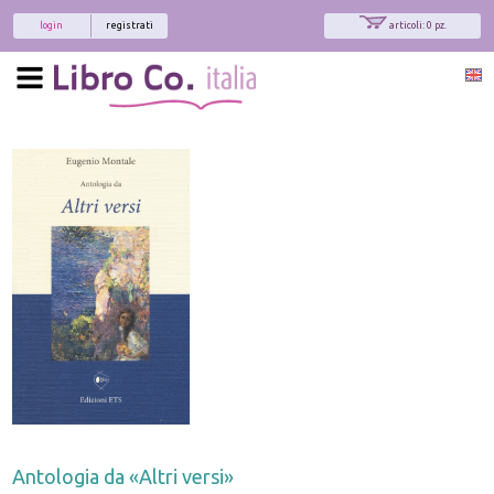
login
registrati
articoli: 0 pz.
Antologia da «Altri versi»