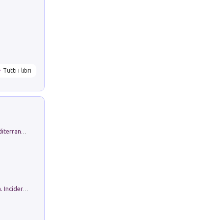
Tutti i libri
Byrsa. Scritti sull''Antico Oriente Mediterraneo. 45-46/2024
Ho Camminato Alla Luce Della Storia. Incidere per Pasolini. Quaderni di Incisione Contemporanea n 30