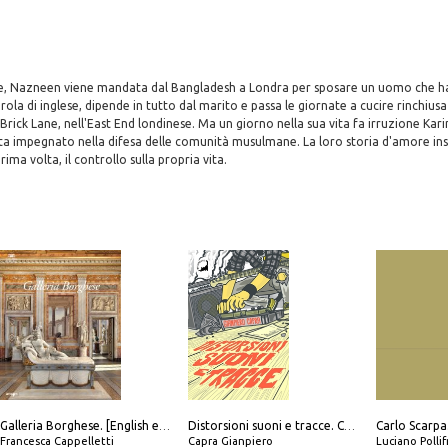
, Nazneen viene mandata dal Bangladesh a Londra per sposare un uomo che ha 
ola di inglese, dipende in tutto dal marito e passa le giornate a cucire rinchiusa
rick Lane, nell'East End londinese. Ma un giorno nella sua vita fa irruzione Kar
ista impegnato nella difesa delle comunità musulmane. La loro storia d'amore i
rima volta, il controllo sulla propria vita.
Galleria Borghese. [English edition]
Distorsioni suoni e tracce. Columns, storie e playlist dalla scena hardcore punk italiana degli anni '90
Francesca Cappelletti
Capra Gianpiero
Luciano Polli