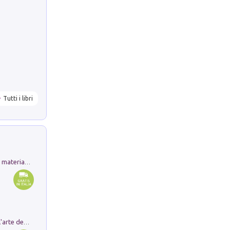
Tutti i libri
L'orientalizzante a Capua. Contesti e materiali dagli scavi di Werner Johannowsky nella necropoli di Fornaci. Nuova ediz.
Ricerche dei dottorandi in storia dell'arte della Sapienza