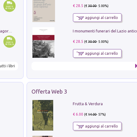
€ 28.5
(€
30.00
- 5.00%)
aggiungi al carrello
Pastori. Sguardi contemporanei tra il Lagorai e la pianura. Ediz. illustrata
€ 28.5
(€
30.00
- 5.00%)
aggiungi al carrello
utti i libri
Offerta Web 3
Frutta & Verdura
€ 6.00
(€
14.00
- 57%)
aggiungi al carrello