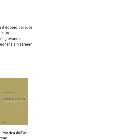
il doppio dei suoi
 in un
im, giovane e
nsegnerà a Nazneen
Carlo Scarpa. Poetica dell'arredo. Tavoli e sedie-Poetics of furniture. Tables and chairs. Ediz. bilingue
frone