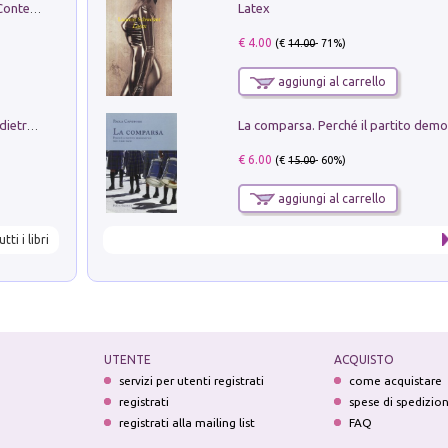
Latex
in alto! Livello A1. Con CD-Audio. Con Contenuto digitale per accesso on line
€ 4.00
(€
14.00
- 71%)
aggiungi al carrello
Conte e Mattarella. Sul palcoscenico e dietro le quinte del Quirinale. Un racconto sulle istituzioni
€ 6.00
(€
15.00
- 60%)
aggiungi al carrello
utti i libri
UTENTE
ACQUISTO
servizi per utenti registrati
come acquistare
registrati
spese di spedizio
registrati alla mailing list
FAQ