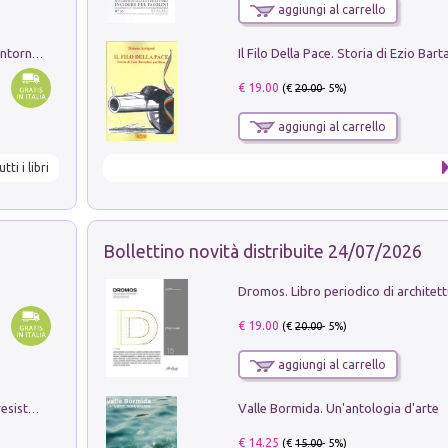
aggiungi al carrello
Ruderi delle ville Romano Sabine nei dintorni di Poggio Mirteto. Illustrati dal dott.re prof.re cav.re Ercole Nardi regio ispettore degli scavi e monumenti. Anno 1885
€ 19.00
(€
20.00
- 5%)
aggiungi al carrello
utti i libri
Bollettino novità distribuite 24/07/2026
€ 19.00
(€
20.00
- 5%)
aggiungi al carrello
Valle Bormida. Un'antologia d'arte
Memorial Santa Giulia. Sculture per la resistenza Monchio di Palagano
€ 14.25
(€
15.00
- 5%)