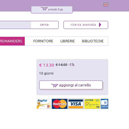
articoli: 0 pz.
REMAINDERS
FORNITORE
LIBRERIE
BIBLIOTECHE
x
€ 13.30
€ 14.00
-5%
Interessato ai nostri libri?
10 giorni
Allora iscriviti alla nostra newsletter!
Sarai informato delle nostre novità, potrai
aggiungi al carrello
comunque cancellarti quando desideri.
modulo di iscrizione