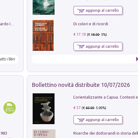
aggiungi al carrello
Di colori e di ricordi
Sofiana. In Sicilia centro-meridionale (tardo III-metà IX secolo d.C.): dall'agro-town tardo-imperiale al villaggio medio-bizantino. Nuova ediz.
€ 17.10
(€
18.00
- 5%)
aggiungi al carrello
utti i libri
Bollettino novità distribuite 10/07/2026
€ 57
(€
60.00
- 5.00%)
aggiungi al carrello
1983