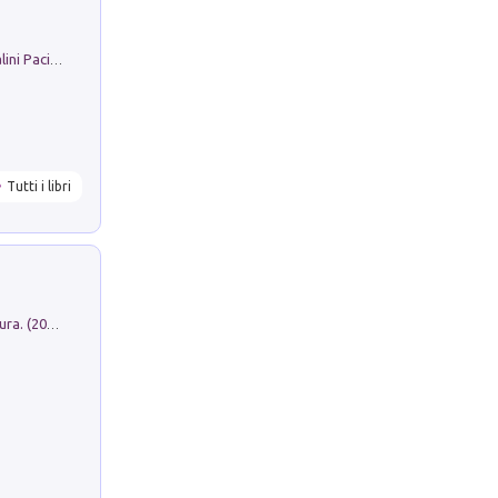
Il Filo Della Pace. Storia di Ezio Bartalini Pacifista
Tutti i libri
Dromos. Libro periodico di architettura. (2026). Vol. 15: Post-model