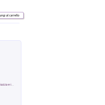
ngi al carrello
Luoghi Magici di Bologna. Vol. 1: la Piazza e i Suoi Simboli Segreti