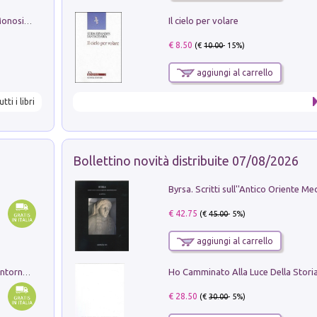
Il cielo per volare
La seduzione del gusto con Pipero & Monosilio
€ 8.50
(€
10.00
- 15%)
aggiungi al carrello
utti i libri
Bollettino novità distribuite 07/08/2026
€ 42.75
(€
45.00
- 5%)
aggiungi al carrello
Ruderi delle ville Romano Sabine nei dintorni di Poggio Mirteto. Illustrati dal dott.re prof.re cav.re Ercole Nardi regio ispettore degli scavi e monumenti. Anno 1885. Tavole e studio. Con 25 tavole fuori testo in cartella editoriale
€ 28.50
(€
30.00
- 5%)