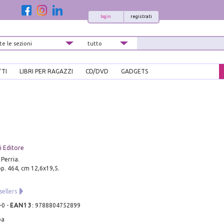
login
registrati
TTI
LIBRI PER RAGAZZI
CD/DVD
GADGETS
 Editore
 Perria.
pp. 464, cm 12,6x19,5.
sellers
-0
-
EAN13
:
9788804752899
pa