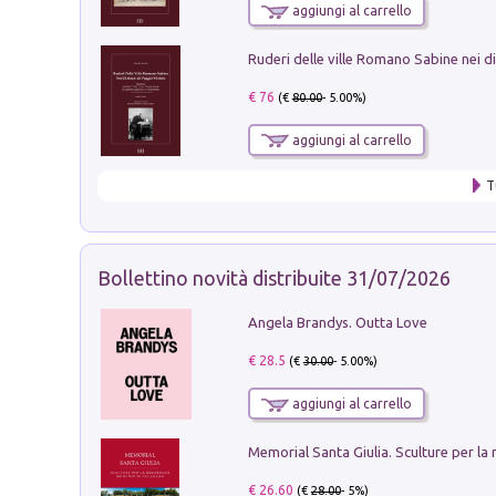
aggiungi al carrello
€ 76
(€
80.00
- 5.00%)
aggiungi al carrello
T
Bollettino novità distribuite 31/07/2026
Angela Brandys. Outta Love
€ 28.5
(€
30.00
- 5.00%)
aggiungi al carrello
€ 26.60
(€
28.00
- 5%)