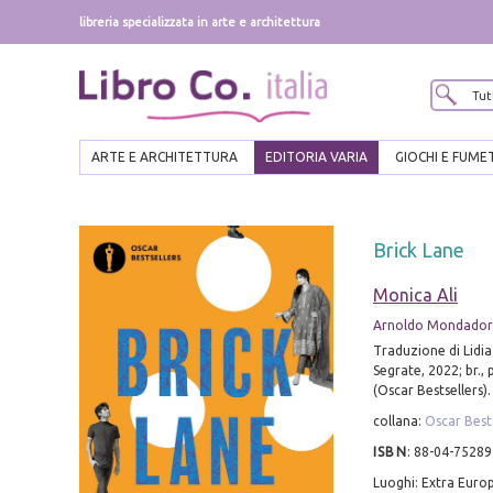
libreria specializzata in arte e architettura
ARTE E ARCHITETTURA
EDITORIA VARIA
GIOCHI E FUME
Brick Lane
Monica Ali
Arnoldo Mondadori
Traduzione di Lidia
Segrate, 2022; br., 
(Oscar Bestsellers).
collana:
Oscar Best
ISBN
:
88-04-75289
Luoghi: Extra Euro