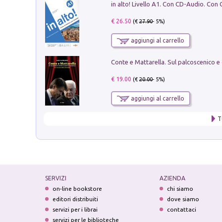
€ 26.50
(€
27.90
- 5%)
aggiungi al carrello
€ 19.00
(€
20.00
- 5%)
aggiungi al carrello
T
SERVIZI
AZIENDA
on-line bookstore
chi siamo
editori distribuiti
dove siamo
servizi per i librai
contattaci
servizi per le biblioteche