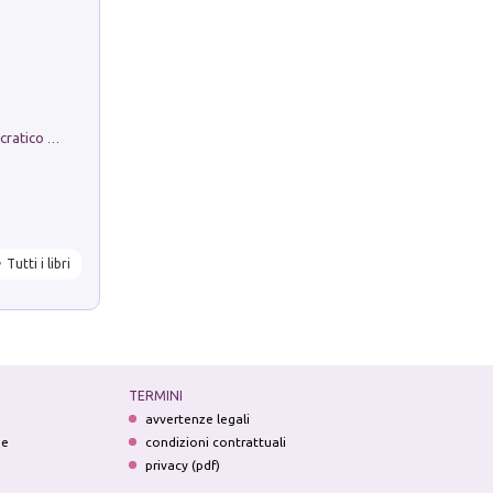
La comparsa. Perché il partito democratico non è mai nato
Tutti i libri
TERMINI
avvertenze legali
ne
condizioni contrattuali
privacy (pdf)