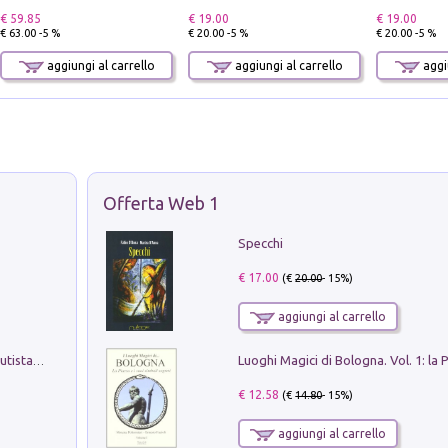
€ 59.85
€ 19.00
€ 19.00
€ 63.00 -5 %
€ 20.00 -5 %
€ 20.00 -5 %
aggiungi al carrello
aggiungi al carrello
aggiu
Offerta Web 1
Specchi
€ 17.00
(€
20.00
- 15%)
aggiungi al carrello
Pietro Bellotti Detto Canaletty. Un Vedutista Veneziano nella Francia dell'Ancien Régime
€ 12.58
(€
14.80
- 15%)
aggiungi al carrello