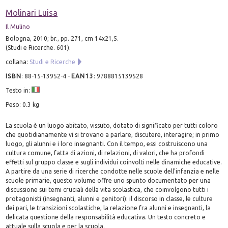
Molinari Luisa
Il Mulino
Bologna, 2010; br., pp. 271, cm 14x21,5.
(Studi e Ricerche. 601).
collana:
Studi e Ricerche
ISBN
:
88-15-13952-4
-
EAN13
:
9788815139528
Testo in:
Peso: 0.3 kg
La scuola è un luogo abitato, vissuto, dotato di significato per tutti coloro
che quotidianamente vi si trovano a parlare, discutere, interagire; in primo
luogo, gli alunni e i loro insegnanti. Con il tempo, essi costruiscono una
cultura comune, fatta di azioni, di relazioni, di valori, che ha profondi
effetti sul gruppo classe e sugli individui coinvolti nelle dinamiche educative.
A partire da una serie di ricerche condotte nelle scuole dell'infanzia e nelle
scuole primarie, questo volume offre uno spunto documentato per una
discussione sui temi cruciali della vita scolastica, che coinvolgono tutti i
protagonisti (insegnanti, alunni e genitori): il discorso in classe, le culture
dei pari, le transizioni scolastiche, la relazione fra alunni e insegnanti, la
delicata questione della responsabilità educativa. Un testo concreto e
attuale sulla scuola e per la scuola.