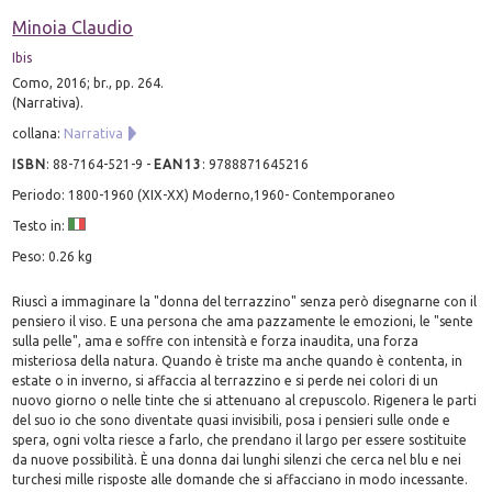
Minoia Claudio
Ibis
Como, 2016; br., pp. 264.
(Narrativa).
collana:
Narrativa
ISBN
:
88-7164-521-9
-
EAN13
:
9788871645216
Periodo: 1800-1960 (XIX-XX) Moderno,1960- Contemporaneo
Testo in:
Peso: 0.26 kg
Riuscì a immaginare la "donna del terrazzino" senza però disegnarne con il
pensiero il viso. E una persona che ama pazzamente le emozioni, le "sente
sulla pelle", ama e soffre con intensità e forza inaudita, una forza
misteriosa della natura. Quando è triste ma anche quando è contenta, in
estate o in inverno, si affaccia al terrazzino e si perde nei colori di un
nuovo giorno o nelle tinte che si attenuano al crepuscolo. Rigenera le parti
del suo io che sono diventate quasi invisibili, posa i pensieri sulle onde e
spera, ogni volta riesce a farlo, che prendano il largo per essere sostituite
da nuove possibilità. È una donna dai lunghi silenzi che cerca nel blu e nei
turchesi mille risposte alle domande che si affacciano in modo incessante.