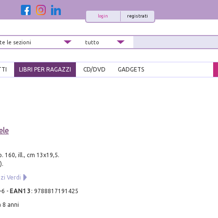
login
registrati
TTI
LIBRI PER RAGAZZI
CD/DVD
GADGETS
ele
. 160, ill., cm 13x19,5.
).
i Verdi
-6
-
EAN13
:
9788817191425
a 8 anni