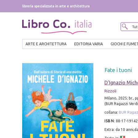
libreria specializzata in arte e architettura
ARTE E ARCHITETTURA
EDITORIA VARIA
GIOCHI E FUME
Fate i tuoni
D'Ignazio Mich
Rizzoli
Milano, 2025; br., pp
(BUR Ragazzi Verdi
collana:
BUR Ragazz
ISBN
:
88-17-19142
Extra: da 10 anni,d