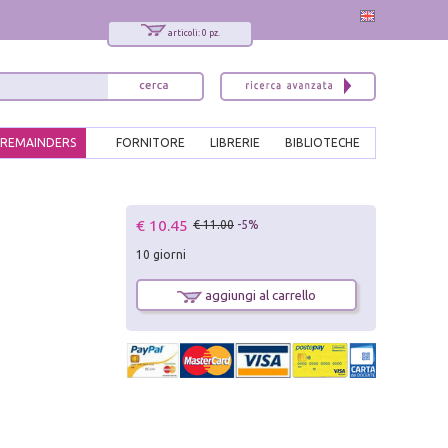
articoli: 0 pz.
REMAINDERS
FORNITORE
LIBRERIE
BIBLIOTECHE
x
€ 10.45
€ 11.00
-5%
Interessato ai nostri libri?
10 giorni
Allora iscriviti alla nostra newsletter!
Sarai informato delle nostre novità, potrai
aggiungi al carrello
comunque cancellarti quando desideri.
modulo di iscrizione