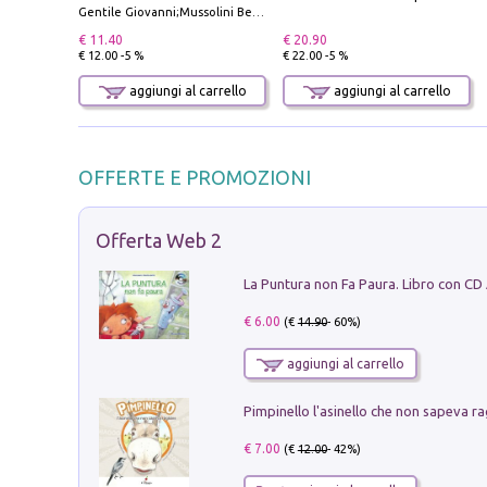
Gentile Giovanni;Mussolini Benito
€ 11.40
€ 20.90
€ 12.00 -5 %
€ 22.00 -5 %
aggiungi al carrello
aggiungi al carrello
OFFERTE E PROMOZIONI
Offerta Web 2
La Puntura non Fa Paura. Libro con CD
€ 6.00
(€
14.90
- 60%)
aggiungi al carrello
Pimpinello l'asinello che non sapeva ra
€ 7.00
(€
12.00
- 42%)