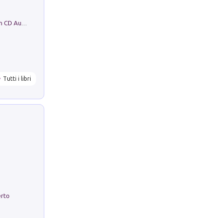
Mare montagna città campagna. Con CD Audio
Tutti i libri
erto