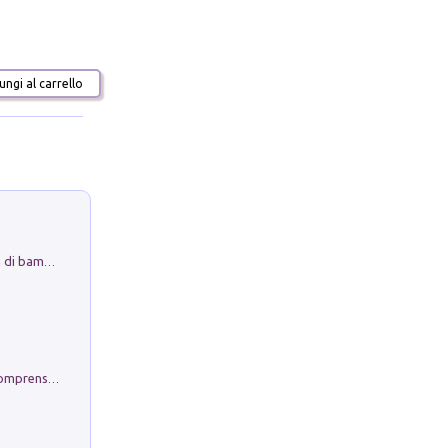
ngi al carrello
Museo Guttuso. Un Museo a Portata di bambino
Conoscere se stessi. Guida all'autocomprensione