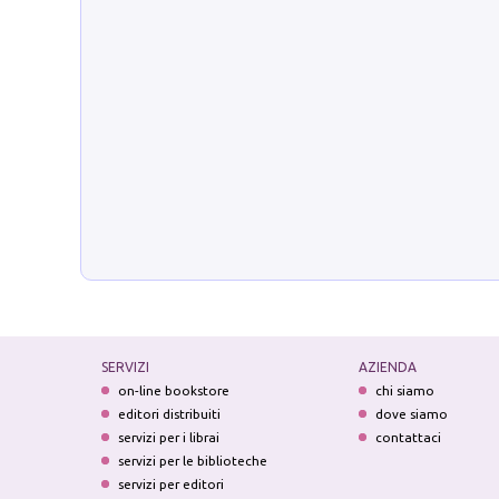
SERVIZI
AZIENDA
on-line bookstore
chi siamo
editori distribuiti
dove siamo
servizi per i librai
contattaci
servizi per le biblioteche
servizi per editori