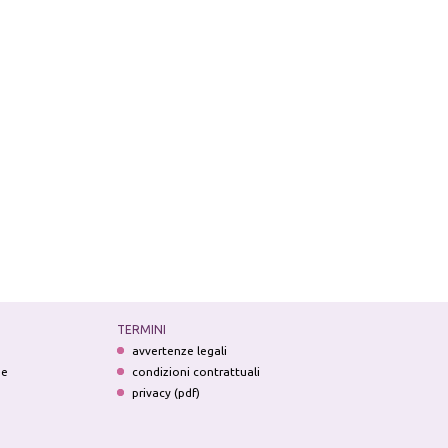
TERMINI
avvertenze legali
ne
condizioni contrattuali
privacy (pdf)