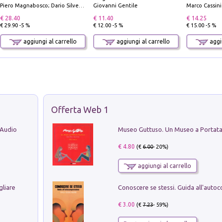
Piero Magnabosco; Dario Silvestro; Marco Sbrizzi
Giovanni Gentile
Marco Cassini
€ 28.40
€ 11.40
€ 14.25
€ 29.90 -5 %
€ 12.00 -5 %
€ 15.00 -5 %
aggiungi al carrello
aggiungi al carrello
aggiu
Offerta Web 1
 Audio
€ 4.80
(€
6.00
- 20%)
aggiungi al carrello
gliare
€ 3.00
(€
7.23
- 59%)