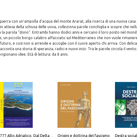
guerra con un'ampolla d'acqua del monte Ararat, alla ricerca di una nuova casa
 in attesa della schiusa delle uova, colleziona parole conchiglia e scopre che nel
 la parola "dono". Entrambi hanno dodici anni e cercano il loro posto nel mond
e, un piccolo borgo calabro affacciato sul Mediterraneo che non vuole rimanere
futuro, e così non si arrende e accoglie con il cuore aperto chi arriva. Con delic
acconta una storia di speranza, radici e nuovi inizi. Tra le parole circola il ven
prigionano idee. Età di lettura: da 8 anni.
Origini e dottrina del fascismo
777 Alto Adriatico. Dal Delta del Po a Capo Promontore. Con QR Code