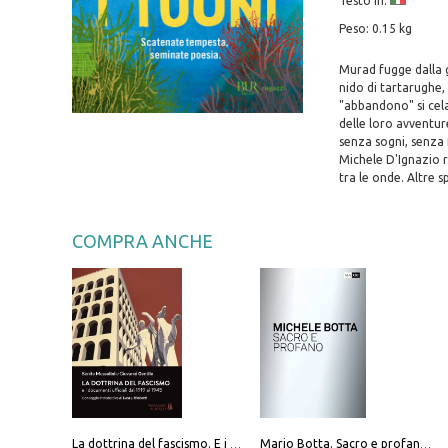
Testo in:
Peso: 0.15 kg
Murad fugge dalla 
nido di tartarughe,
"abbandono" si cela
delle loro avventur
senza sogni, senza 
Michele D'Ignazio r
tra le onde. Altre s
COMPRA ANCHE
La dottrina del fascismo. E i documenti ufficiali dal 1919 al 1945
Mario Botta. Sacro e profano-Sacred and profane