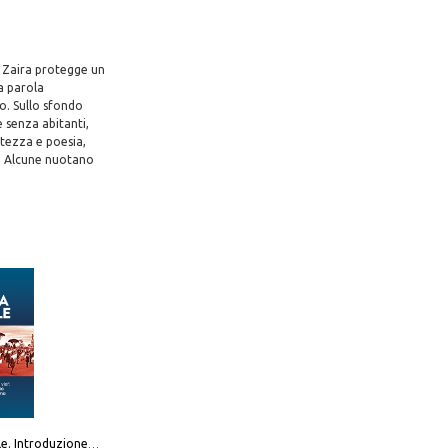
. Zaira protegge un
la parola
o. Sullo sfondo
 senza abitanti,
atezza e poesia,
to. Alcune nuotano
Destra sociale. Introduzione alla «terza via», tra identità, comunità e alternativa al sistema