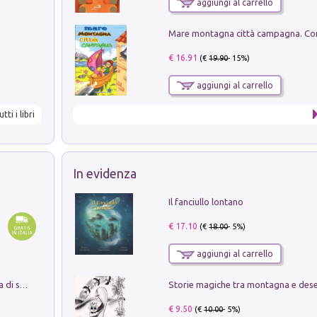
aggiungi al carrello
€ 16.91
(€
19.90
- 15%)
aggiungi al carrello
utti i libri
In evidenza
Il fanciullo lontano
€ 17.10
(€
18.00
- 5%)
aggiungi al carrello
Storie magiche tra montagna e des
Missione per un mondo migliore. Storia di speranza per ragazze e ragazzi di ogni età
€ 9.50
(€
10.00
- 5%)