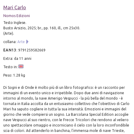
Mari Carlo
Nomos Edizioni
Testo Inglese.
Busto Arsizio, 2025; br., pp. 160, ill., cm 25x30.
(Arte).
collana:
Arte
EAN13
:
9791259582669
Extra: da 11 anni
Testo in:
Peso: 1.28 kg
Di Sogni e di Onde è molto più di un libro fotografico: è un racconto per
immagini di un evento unico e irripetibile. Dopo due anni di navigazione
intorno al mondo, la nave Amerigo Vespucci - la più bella del mondo - è
tornata in Italia accolta da un entusiasmo collettivo che l'obiettivo di Carlo
Mari ha saputo cogliere in tutta la sua intensità. Emozioni e immagini del
giorno che vede compiersi un sogno. La Barcolana Special Edition accoglie
nave Vespucci al suo rientro, con le Frecce Tricolori che rendono al veliero
uno spettacolare omaggio e incorniciano il cielo con la loro inconfondibile
scia di colori. Ad attenderlo in banchina, l'immensa mole di nave Trieste,