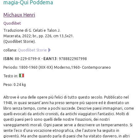
magia-Qui Poddema
Michaux Henri
Quodlibet
Traduzione di G. Celati e Talon J.
Macerata, 2022; br., pp. 226, cm 13,5x21.
(Quodlibet Storie).
collana:
Quodlibet Storie
ISBN
:
88-229-0799-X
-
EAN13
:
9788822907998
Periodo: 1800-1960 (XIX-XX) Moderno,1960- Contemporaneo
Testo in:
Peso: 0.24 kg
Altrove è una delle opere più felici di tutto questo secolo. Pubblicato nel
1948, in quasi sessant'anni ha preso sempre più sapore ed è diventato un
libro senza tempo, come a pochi succede. Descrive paesi immaginari, come
quelli evocati da antichi cronisti, da antichi viaggiatori fantastici. Molti di
questi paesi però sono quelli delle nostre fissazioni, dei nostri
vaneggiamenti morali. Ogni paese serve a descrivere un temperamento. Si
sente l'eco d'una vocazione etnografica, che l'autore ha seguito in
gioventù. Ma anche quando parla di paesi che ha visitato davvero, in altri