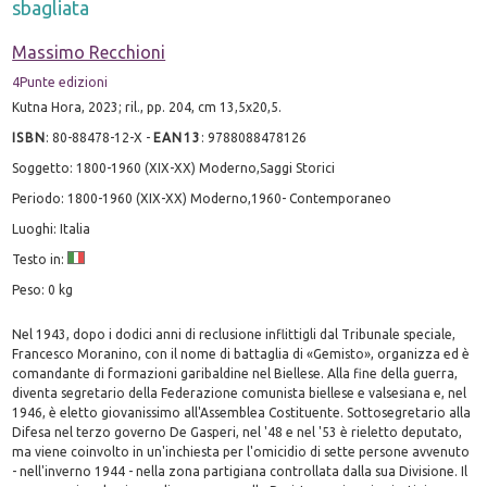
sbagliata
Massimo Recchioni
4Punte edizioni
Kutna Hora, 2023; ril., pp. 204, cm 13,5x20,5.
ISBN
:
80-88478-12-X
-
EAN13
:
9788088478126
Soggetto: 1800-1960 (XIX-XX) Moderno,Saggi Storici
Periodo: 1800-1960 (XIX-XX) Moderno,1960- Contemporaneo
Luoghi: Italia
Testo in:
Peso: 0 kg
Nel 1943, dopo i dodici anni di reclusione inflittigli dal Tribunale speciale,
Francesco Moranino, con il nome di battaglia di «Gemisto», organizza ed è
comandante di formazioni garibaldine nel Biellese. Alla fine della guerra,
diventa segretario della Federazione comunista biellese e valsesiana e, nel
1946, è eletto giovanissimo all'Assemblea Costituente. Sottosegretario alla
Difesa nel terzo governo De Gasperi, nel '48 e nel '53 è rieletto deputato,
ma viene coinvolto in un'inchiesta per l'omicidio di sette persone avvenuto
- nell'inverno 1944 - nella zona partigiana controllata dalla sua Divisione. Il