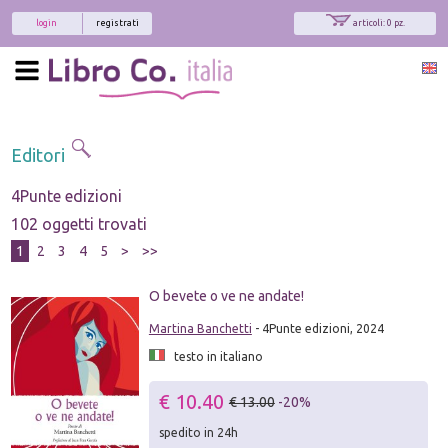
login
registrati
articoli: 0 pz.
Editori
4Punte edizioni
102 oggetti trovati
1
2
3
4
5
>
>>
O bevete o ve ne andate!
Martina Banchetti
- 4Punte edizioni, 2024
testo in italiano
€ 10.40
€ 13.00
-20%
spedito in 24h