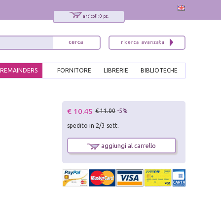
articoli: 0 pz.
REMAINDERS
FORNITORE
LIBRERIE
BIBLIOTECHE
x
€ 10.45
€ 11.00
-5%
Interessato ai nostri libri?
spedito in 2/3 sett.
Allora iscriviti alla nostra newsletter!
Sarai informato delle nostre novità, potrai
aggiungi al carrello
comunque cancellarti quando desideri.
modulo di iscrizione