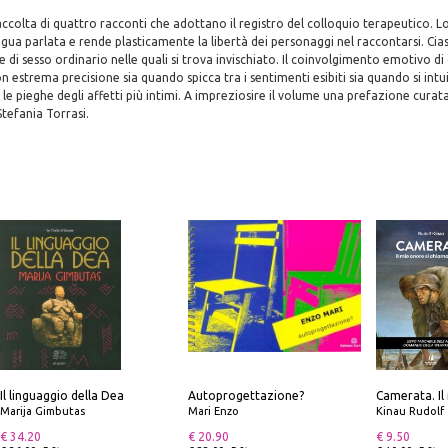
accolta di quattro racconti che adottano il registro del colloquio terapeutico. Lo
ingua parlata e rende plasticamente la libertà dei personaggi nel raccontarsi. Cias
de di sesso ordinario nelle quali si trova invischiato. Il coinvolgimento emotivo di 
n estrema precisione sia quando spicca tra i sentimenti esibiti sia quando si int
le pieghe degli affetti più intimi. A impreziosire il volume una prefazione curata
tefania Torrasi.
Il linguaggio della Dea
Autoprogettazione?
Marija Gimbutas
Mari Enzo
Kinau Rudolf
€ 34.20
€ 20.90
€ 9.50