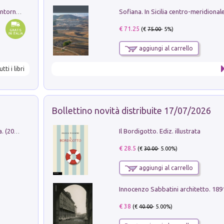
Ruderi delle ville Romano Sabine nei dintorni di Poggio Mirteto. Illustrati dal dott.re prof.re cav.re Ercole Nardi regio ispettore degli scavi e monumenti. Anno 1885
€ 71.25
(€
75.00
- 5%)
aggiungi al carrello
utti i libri
Bollettino novità distribuite 17/07/2026
Il Bordigotto. Ediz. illustrata
Dromos. Libro periodico di architettura. (2026). Vol. 15: Post-model
€ 28.5
(€
30.00
- 5.00%)
aggiungi al carrello
Innocenzo Sabbatini architetto. 18
€ 38
(€
40.00
- 5.00%)