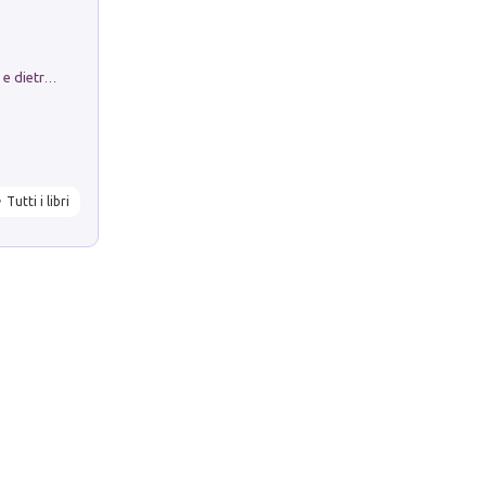
Conte e Mattarella. Sul palcoscenico e dietro le quinte del Quirinale. Un racconto sulle istituzioni
Tutti i libri