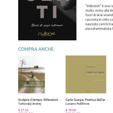
"Indecenti" è una r
molto vicino alla l
fuori di sé le vicen
racconta è colto co
nascosto com'è tra 
psicodrammatista S
COMPRA ANCHE
Scolpire il tempo. Riflessioni sul cinema.
Carlo Scarpa. Poetica dell'arredo. Tavoli e sedie-Poetics of furniture. Tables and chairs. Ediz. bilingue
Tarkovskij Andrej
Luciano Pollifrone
€ 27.55
€ 19.00