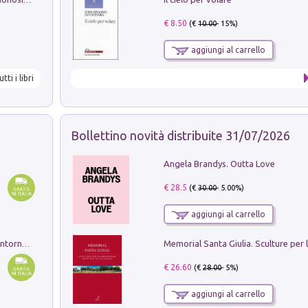
La seduzione del gusto con Pipero & Monosilio
€ 8.50
(€
10.00
- 15%)
aggiungi al carrello
utti i libri
Bollettino novità distribuite 31/07/2026
Angela Brandys. Outta Love
€ 28.5
(€
30.00
- 5.00%)
aggiungi al carrello
Ruderi delle ville Romano Sabine nei dintorni di Poggio Mirteto. Illustrati dal dott.re prof.re cav.re Ercole Nardi regio ispettore degli scavi e monumenti. Anno 1885. Tavole e studio. Con 25 tavole fuori testo in cartella editoriale
€ 26.60
(€
28.00
- 5%)
aggiungi al carrello