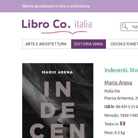
libreria specializzata in arte e architettura
ARTE E ARCHITETTURA
EDITORIA VARIA
GIOCHI E FUME
Indecenti. Sto
Mario Arena
Nulla Die
Piazza Armerina, 20
ISBN
:
88-6915-214
Periodo: 1800-196
Testo in:
Peso: 0.5 kg