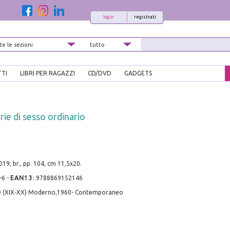
login
registrati
TTI
LIBRI PER RAGAZZI
CD/DVD
GADGETS
rie di sesso ordinario
19; br., pp. 104, cm 11,5x20.
-6
-
EAN13
:
9788869152146
0 (XIX-XX) Moderno,1960- Contemporaneo