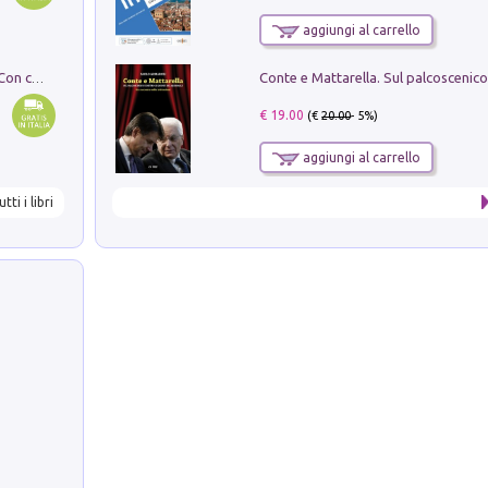
aggiungi al carrello
I monumenti funerari del Lazio antico. Con cartella con tavole
€ 19.00
(€
20.00
- 5%)
aggiungi al carrello
utti i libri