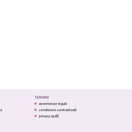
TERMINI
avvertenze legali
ne
condizioni contrattuali
privacy (pdf)