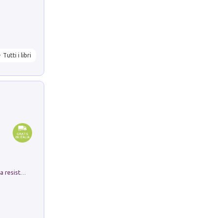
Tutti i libri
Memorial Santa Giulia. Sculture per la resistenza Monchio di Palagano