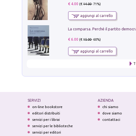
€ 4.00
(€
14.00
- 71%)
aggiungi al carrello
€ 6.00
(€
15.00
- 60%)
aggiungi al carrello
T
SERVIZI
AZIENDA
on-line bookstore
chi siamo
editori distribuiti
dove siamo
servizi per i librai
contattaci
servizi per le biblioteche
servizi per editori