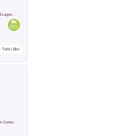
Pastori. Sguardi contemporanei tra il Lagorai e la pianura. Ediz. illustrata
Tutti i libri
in alto! Livello A1. Con CD-Audio. Con Contenuto digitale per accesso on line