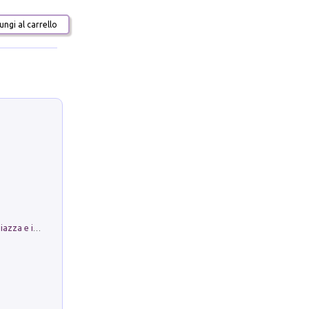
ngi al carrello
Luoghi Magici di Bologna. Vol. 1: la Piazza e i Suoi Simboli Segreti