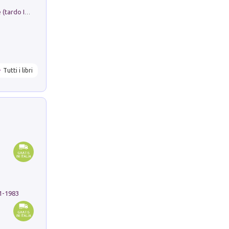
Sofiana. In Sicilia centro-meridionale (tardo III-metà IX secolo d.C.): dall'agro-town tardo-imperiale al villaggio medio-bizantino. Nuova ediz.
Tutti i libri
91-1983