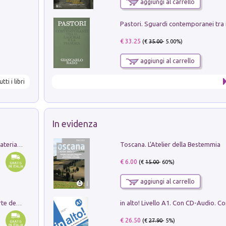
aggiungi al carrello
€ 33.25
(€
35.00
- 5.00%)
aggiungi al carrello
utti i libri
In evidenza
Toscana. L'Atelier della Bestemmia
L'orientalizzante a Capua. Contesti e materiali dagli scavi di Werner Johannowsky nella necropoli di Fornaci. Nuova ediz.
€ 6.00
(€
15.00
- 60%)
aggiungi al carrello
Ricerche dei dottorandi in storia dell'arte della Sapienza
€ 26.50
(€
27.90
- 5%)