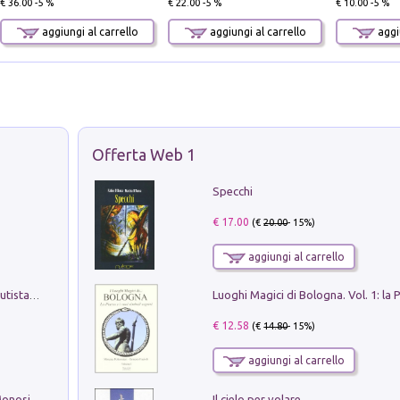
€ 36.00 -5 %
€ 22.00 -5 %
€ 10.00 -5 %
aggiungi al carrello
aggiungi al carrello
aggiu
Offerta Web 1
Specchi
€ 17.00
(€
20.00
- 15%)
aggiungi al carrello
Pietro Bellotti Detto Canaletty. Un Vedutista Veneziano nella Francia dell'Ancien Régime
€ 12.58
(€
14.80
- 15%)
aggiungi al carrello
Il cielo per volare