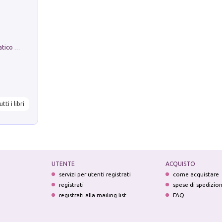
La comparsa. Perché il partito democratico non è mai nato
utti i libri
UTENTE
ACQUISTO
servizi per utenti registrati
come acquistare
registrati
spese di spedizio
registrati alla mailing list
FAQ