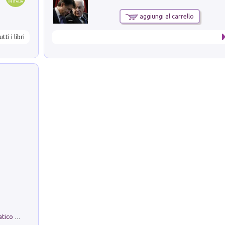
aggiungi al carrello
utti i libri
La comparsa. Perché il partito democratico non è mai nato