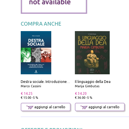
COMPRA ANCHE
Il linguaggio della Dea
Destra sociale. Introduzione alla «terza via», tra identità, comunità e alternativa al sistema
Marco Cassini
Marija Gimbutas
€ 14.25
€ 34.20
€ 15.00 -5 %
€ 36.00 -5 %
aggiungi al carrello
aggiungi al carrello