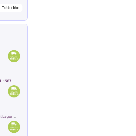
Tutti i libri
91-1983
Pastori. Sguardi contemporanei tra il Lagorai e la pianura. Ediz. illustrata