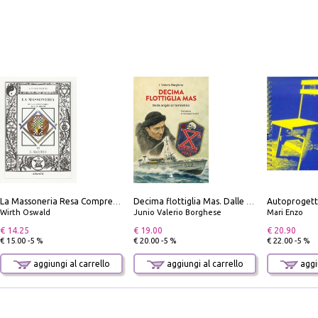
Autoprogett
La Massoneria Resa Comprensibile ai Suoi Adepti. Vol. 3: il Maestro.
Decima flottiglia Mas. Dalle origini all'armistizio
Wirth Oswald
Junio Valerio Borghese
Mari Enzo
€ 14.25
€ 19.00
€ 20.90
€ 15.00 -5 %
€ 20.00 -5 %
€ 22.00 -5 %
aggiungi al carrello
aggiungi al carrello
aggiu