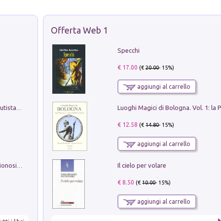
Offerta Web 1
Specchi
€ 17.00
(€
20.00
- 15%)
aggiungi al carrello
Pietro Bellotti Detto Canaletty. Un Vedutista Veneziano nella Francia dell'Ancien Régime
€ 12.58
(€
14.80
- 15%)
aggiungi al carrello
Il cielo per volare
La seduzione del gusto con Pipero & Monosilio
€ 8.50
(€
10.00
- 15%)
aggiungi al carrello