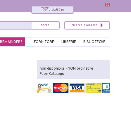
articoli: 0 pz.
REMAINDERS
FORNITORE
LIBRERIE
BIBLIOTECHE
x
Interessato ai nostri libri?
non disponibile - NON ordinabile
Fuori Catalogo
Allora iscriviti alla nostra newsletter!
Sarai informato delle nostre novità, potrai
comunque cancellarti quando desideri.
modulo di iscrizione