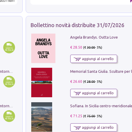
utti i libri
Bollettino novità distribuite 31/07/2026
Angela Brandys. Outta Love
€ 28.50
(€
30.00
- 5%)
aggiungi al carrello
Ruderi delle ville Romano Sabine nei dintorni di Poggio Mirteto. Illustrati dal dott.re prof.re cav.re Ercole Nardi regio ispettore degli scavi e monumenti. Anno 1885. Tavole e studio. Con 25 tavole fuori testo in cartella editoriale
€ 26.60
(€
28.00
- 5%)
aggiungi al carrello
Ruderi delle ville Romano Sabine nei dintorni di Poggio Mirteto. Illustrati dal dott.re prof.re cav.re Ercole Nardi regio ispettore degli scavi e monumenti. Anno 1885
€ 71.25
(€
75.00
- 5%)
aggiungi al carrello