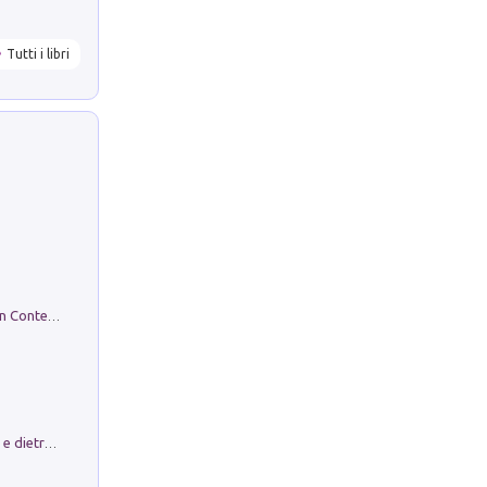
Tutti i libri
in alto! Livello A1. Con CD-Audio. Con Contenuto digitale per accesso on line
Conte e Mattarella. Sul palcoscenico e dietro le quinte del Quirinale. Un racconto sulle istituzioni