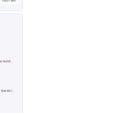
Tutti i libri
Memorial Santa Giulia. Sculture per la resistenza Monchio di Palagano
Sofiana. In Sicilia centro-meridionale (tardo III-metà IX secolo d.C.): dall'agro-town tardo-imperiale al villaggio medio-bizantino. Nuova ediz.