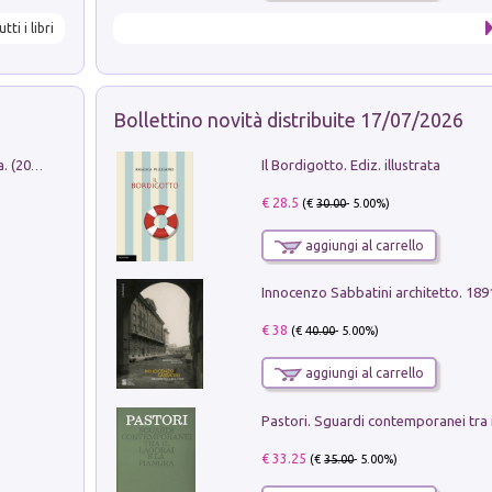
utti i libri
Bollettino novità distribuite 17/07/2026
Il Bordigotto. Ediz. illustrata
Dromos. Libro periodico di architettura. (2026). Vol. 15: Post-model
€ 28.5
(€
30.00
- 5.00%)
aggiungi al carrello
Innocenzo Sabbatini architetto. 18
€ 38
(€
40.00
- 5.00%)
aggiungi al carrello
€ 33.25
(€
35.00
- 5.00%)