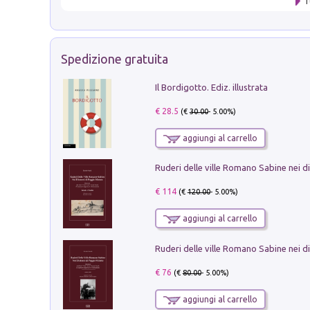
T
Spedizione gratuita
Il Bordigotto. Ediz. illustrata
€ 28.5
(€
30.00
- 5.00%)
aggiungi al carrello
€ 114
(€
120.00
- 5.00%)
aggiungi al carrello
€ 76
(€
80.00
- 5.00%)
aggiungi al carrello