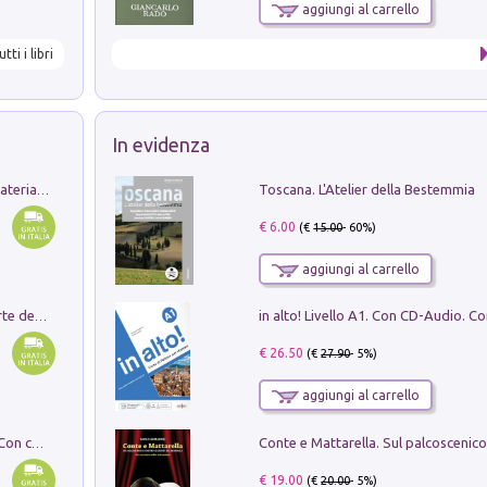
aggiungi al carrello
utti i libri
In evidenza
Toscana. L'Atelier della Bestemmia
L'orientalizzante a Capua. Contesti e materiali dagli scavi di Werner Johannowsky nella necropoli di Fornaci. Nuova ediz.
€ 6.00
(€
15.00
- 60%)
aggiungi al carrello
Ricerche dei dottorandi in storia dell'arte della Sapienza
€ 26.50
(€
27.90
- 5%)
aggiungi al carrello
I monumenti funerari del Lazio antico. Con cartella con tavole
€ 19.00
(€
20.00
- 5%)