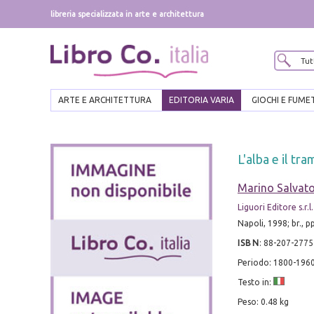
libreria specializzata in arte e architettura
ARTE E ARCHITETTURA
EDITORIA VARIA
GIOCHI E FUME
L'alba e il tr
Marino Salvat
Liguori Editore s.r.l.
Napoli, 1998; br., p
ISBN
:
88-207-2775
Periodo: 1800-196
Testo in:
Peso: 0.48 kg