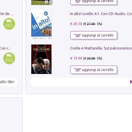
aggiungi al carrello
Ricerche dei dottorandi in storia dell'arte della Sapienza
€ 26.50
(€
27.90
- 5%)
aggiungi al carrello
I monumenti funerari del Lazio antico. Con cartella con tavole
€ 19.00
(€
20.00
- 5%)
aggiungi al carrello
utti i libri