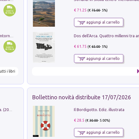
€ 71.25
(€
75.00
- 5%)
aggiungi al carrello
Ruderi delle ville Romano Sabine nei dintorni di Poggio Mirteto. Illustrati dal dott.re prof.re cav.re Ercole Nardi regio ispettore degli scavi e monumenti. Anno 1885
€ 61.75
(€
65.00
- 5%)
aggiungi al carrello
utti i libri
Bollettino novità distribuite 17/07/2026
Il Bordigotto. Ediz. illustrata
Dromos. Libro periodico di architettura. (2026). Vol. 15: Post-model
€ 28.5
(€
30.00
- 5.00%)
aggiungi al carrello