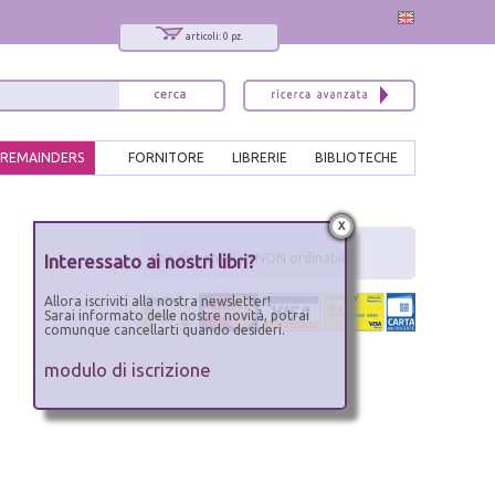
articoli: 0 pz.
REMAINDERS
FORNITORE
LIBRERIE
BIBLIOTECHE
x
Interessato ai nostri libri?
non disponibile - NON ordinabile
Allora iscriviti alla nostra newsletter!
Sarai informato delle nostre novità, potrai
comunque cancellarti quando desideri.
modulo di iscrizione