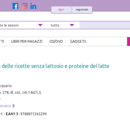
login
registrati
TTI
LIBRI PER RAGAZZI
CD/DVD
GADGETS
o delle ricette senza lattosio e proteine del latte
Acquario
. 278, ill. col., cm 14x21,5.
.
nessere
-1
-
EAN13
:
9788871365299