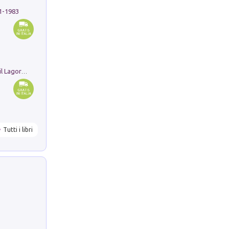
91-1983
Pastori. Sguardi contemporanei tra il Lagorai e la pianura. Ediz. illustrata
Tutti i libri