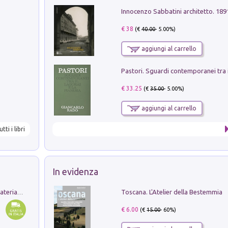
Innocenzo Sabbatini architetto. 18
€ 38
(€
40.00
- 5.00%)
aggiungi al carrello
€ 33.25
(€
35.00
- 5.00%)
aggiungi al carrello
utti i libri
In evidenza
Toscana. L'Atelier della Bestemmia
L'orientalizzante a Capua. Contesti e materiali dagli scavi di Werner Johannowsky nella necropoli di Fornaci. Nuova ediz.
€ 6.00
(€
15.00
- 60%)