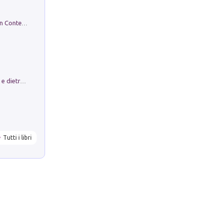
in alto! Livello A1. Con CD-Audio. Con Contenuto digitale per accesso on line
Conte e Mattarella. Sul palcoscenico e dietro le quinte del Quirinale. Un racconto sulle istituzioni
Tutti i libri