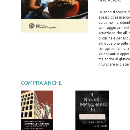
Peso: 0.382 kg
Quando si scopre di 
adesso cosa mangio?
sia come ingredient
svantaggiosa: mette
situazione che all'
di cucina e per acq
introduzione sulle 
consigli per chi si 
stuzzicanti e appeti
ma anche al glutine
rinunciare ai piacer
COMPRA ANCHE