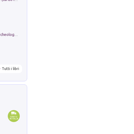
Dos dell'Arca. Quattro millenni tra archeologia e arte rupestre in Valle Camonica (Sito UNESCO n. 94). Scavi e ricerche 2016/2023
Tutti i libri