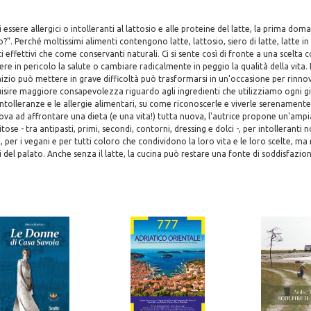
essere allergici o intolleranti al lattosio e alle proteine del latte, la prima doman
". Perché moltissimi alimenti contengono latte, lattosio, siero di latte, latte in 
i effettivi che come conservanti naturali. Ci si sente così di fronte a una scelt
re in pericolo la salute o cambiare radicalmente in peggio la qualità della vita. 
inizio può mettere in grave difficoltà può trasformarsi in un'occasione per rinno
uisire maggiore consapevolezza riguardo agli ingredienti che utilizziamo ogni 
intolleranze e le allergie alimentari, su come riconoscerle e viverle serenamente,
trova ad affrontare una dieta (e una vita!) tutta nuova, l'autrice propone un'ampia
tose - tra antipasti, primi, secondi, contorni, dressing e dolci -, per intolleranti n
, per i vegani e per tutti coloro che condividono la loro vita e le loro scelte, m
i del palato. Anche senza il latte, la cucina può restare una fonte di soddisfazion