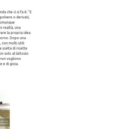
da che ci si fa è: "E
polvere o derivati,
a comunque
In realtà, una
vare la propria idea
giorno. Dopo una
 con molti utili
 scelta di ricette
on solo al lattosio
a non vogliono
e e di gioia.