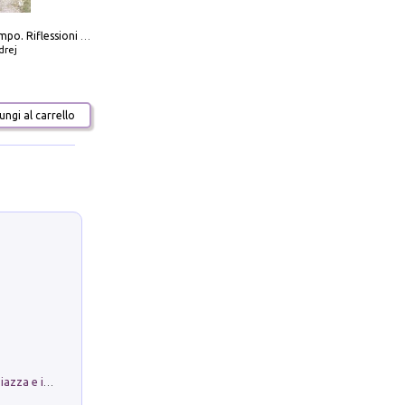
Scolpire il tempo. Riflessioni sul cinema.
drej
ngi al carrello
Luoghi Magici di Bologna. Vol. 1: la Piazza e i Suoi Simboli Segreti