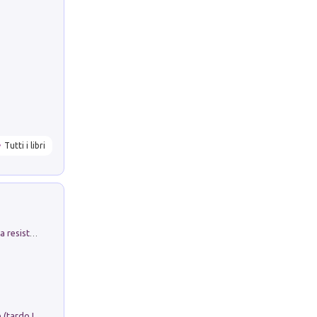
Tutti i libri
Memorial Santa Giulia. Sculture per la resistenza Monchio di Palagano
Sofiana. In Sicilia centro-meridionale (tardo III-metà IX secolo d.C.): dall'agro-town tardo-imperiale al villaggio medio-bizantino. Nuova ediz.