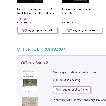
Il mondo immaginario di
La dottrina del fascismo. E i documenti ufficiali dal 1919 al 1945
Gentile Giovanni;Mussolini Benito
Smith Keri
€ 11.40
€ 16.15
€ 12.00 -5 %
€ 17.00 -5 %
aggiungi al carrello
aggiungi al carrello
OFFERTE E PROMOZIONI
Offerta Web 2
Guida spirituale alla perfezione
€ 12.00
(€
35.00
- 66%)
aggiungi al carrello