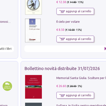
€ 12.58
(€
14.80
- 15%)
aggiungi al carrello
Il cielo per volare
La seduzione del gusto con Pipero & Monosilio
€ 8.50
(€
10.00
- 15%)
aggiungi al carrello
utti i libri
Bollettino novità distribuite 31/07/2026
€ 26.60
(€
28.00
- 5%)
aggiungi al carrello
Ruderi delle ville Romano Sabine nei dintorni di Poggio Mirteto. Illustrati dal dott.re prof.re cav.re Ercole Nardi regio ispettore degli scavi e monumenti. Anno 1885. Tavole e studio. Con 25 tavole fuori testo in cartella editoriale