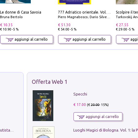
Le donne di Casa Savoia
777 Adriatico orientale. Vol. 2: Costa della Dalmazia da Zara a Molunat, Isole della Dalmazia Meridionale e Montenegro
Bruna Bertolo
Piero Magnabosco; Dario Silvestro; Marco Sbrizzi
Tarkovskij An
€ 10.35
€ 51.30
€ 27.55
€ 10.90 -5 %
€ 54.00 -5 %
€ 29.00 -5 %
aggiungi al carrello
aggiungi al carrello
aggiu
Offerta Web 1
Specchi
€ 17.00
(€
20.00
- 15%)
aggiungi al carrello
Pietro Bellotti Detto Canaletty. Un Vedutista Veneziano nella Francia dell'Ancien Régime