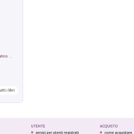
La comparsa. Perché il partito democratico non è mai nato
utti i libri
UTENTE
ACQUISTO
servizi per utenti registrati
come acquistare