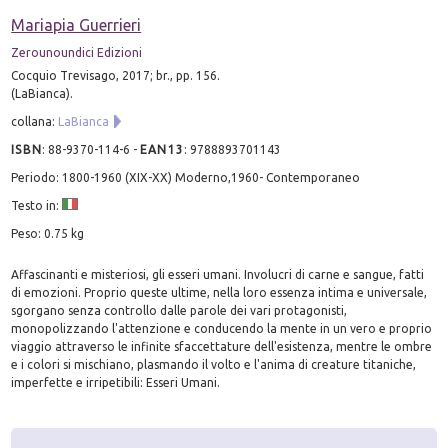
Mariapia Guerrieri
Zerounoundici Edizioni
Cocquio Trevisago, 2017; br., pp. 156.
(LaBianca).
collana:
LaBianca
ISBN
:
88-9370-114-6
-
EAN13
:
9788893701143
Periodo: 1800-1960 (XIX-XX) Moderno,1960- Contemporaneo
Testo in:
Peso: 0.75 kg
Affascinanti e misteriosi, gli esseri umani. Involucri di carne e sangue, fatti
di emozioni. Proprio queste ultime, nella loro essenza intima e universale,
sgorgano senza controllo dalle parole dei vari protagonisti,
monopolizzando l'attenzione e conducendo la mente in un vero e proprio
viaggio attraverso le infinite sfaccettature dell'esistenza, mentre le ombre
e i colori si mischiano, plasmando il volto e l'anima di creature titaniche,
imperfette e irripetibili: Esseri Umani.