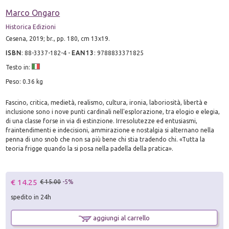
Marco Ongaro
Historica Edizioni
Cesena, 2019; br., pp. 180, cm 13x19.
ISBN
:
88-3337-182-4
-
EAN13
:
9788833371825
Testo in:
Peso: 0.36 kg
Fascino, critica, medietà, realismo, cultura, ironia, laboriosità, libertà e
inclusione sono i nove punti cardinali nell'esplorazione, tra elogio e elegia,
di una classe forse in via di estinzione. Irresolutezze ed entusiasmi,
fraintendimenti e indecisioni, ammirazione e nostalgia si alternano nella
penna di uno snob che non sa più bene chi stia tradendo chi. «Tutta la
teoria frigge quando la si posa nella padella della pratica».
€ 14.25
€ 15.00
-5%
spedito in 24h
aggiungi al carrello