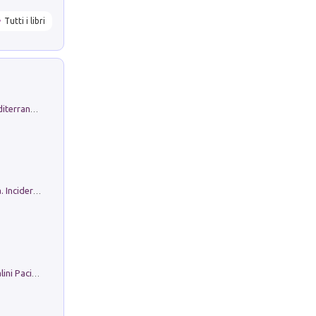
Tutti i libri
Byrsa. Scritti sull''Antico Oriente Mediterraneo. 45-46/2024
Ho Camminato Alla Luce Della Storia. Incidere per Pasolini. Quaderni di Incisione Contemporanea n 30
Il Filo Della Pace. Storia di Ezio Bartalini Pacifista