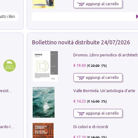
aggiungi al carrello
utti i libri
Bollettino novità distribuite 24/07/2026
€ 19.00
(€
20.00
- 5%)
aggiungi al carrello
Valle Bormida. Un'antologia d'arte
Memorial Santa Giulia. Sculture per la resistenza Monchio di Palagano
€ 14.25
(€
15.00
- 5%)
aggiungi al carrello
Di colori e di ricordi
Sofiana. In Sicilia centro-meridionale (tardo III-metà IX secolo d.C.): dall'agro-town tardo-imperiale al villaggio medio-bizantino. Nuova ediz.
€ 17.10
(€
18.00
- 5%)