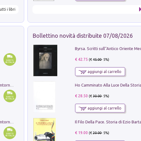
utti i libri
Bollettino novità distribuite 07/08/2026
€ 42.75
(€
45.00
- 5%)
aggiungi al carrello
Ruderi delle ville Romano Sabine nei dintorni di Poggio Mirteto. Illustrati dal dott.re prof.re cav.re Ercole Nardi regio ispettore degli scavi e monumenti. Anno 1885. Tavole e studio. Con 25 tavole fuori testo in cartella editoriale
€ 28.50
(€
30.00
- 5%)
aggiungi al carrello
Ruderi delle ville Romano Sabine nei dintorni di Poggio Mirteto. Illustrati dal dott.re prof.re cav.re Ercole Nardi regio ispettore degli scavi e monumenti. Anno 1885
€ 19.00
(€
20.00
- 5%)