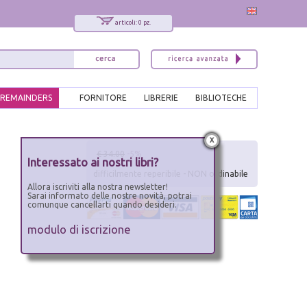
articoli: 0 pz.
REMAINDERS
FORNITORE
LIBRERIE
BIBLIOTECHE
x
€ 34.00
-5%
Interessato ai nostri libri?
difficilmente reperibile - NON ordinabile
Allora iscriviti alla nostra newsletter!
Sarai informato delle nostre novità, potrai
comunque cancellarti quando desideri.
modulo di iscrizione