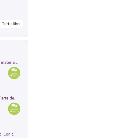
Tutti i libri
L'orientalizzante a Capua. Contesti e materiali dagli scavi di Werner Johannowsky nella necropoli di Fornaci. Nuova ediz.
Ricerche dei dottorandi in storia dell'arte della Sapienza
I monumenti funerari del Lazio antico. Con cartella con tavole