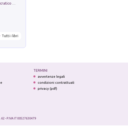
La comparsa. Perché il partito democratico non è mai nato
Tutti i libri
TERMINI
avvertenze legali
ne
condizioni contrattuali
privacy (pdf)
.62 - P.IVA IT 00527630479