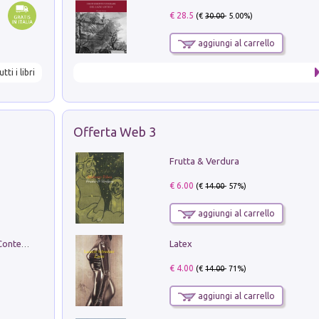
€ 28.5
(€
30.00
- 5.00%)
aggiungi al carrello
utti i libri
Offerta Web 3
Frutta & Verdura
€ 6.00
(€
14.00
- 57%)
aggiungi al carrello
Latex
in alto! Livello A1. Con CD-Audio. Con Contenuto digitale per accesso on line
€ 4.00
(€
14.00
- 71%)
aggiungi al carrello