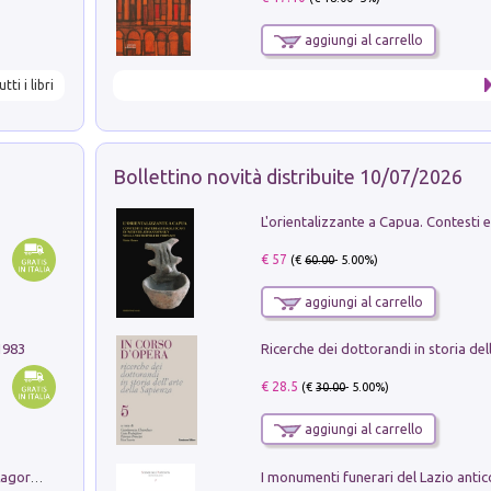
aggiungi al carrello
utti i libri
Bollettino novità distribuite 10/07/2026
€ 57
(€
60.00
- 5.00%)
aggiungi al carrello
1983
€ 28.5
(€
30.00
- 5.00%)
aggiungi al carrello
Pastori. Sguardi contemporanei tra il Lagorai e la pianura. Ediz. illustrata