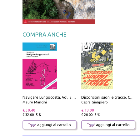
COMPRA ANCHE
Navigare Lungocosta. Vol. 5: Corsica e Sardegna
Distorsioni suoni e tracce. Columns, storie e playlist dalla scena hardcore punk italiana degli anni '90
Mauro Mancini
Capra Gianpiero
€ 30.40
€ 19.00
€ 32.00 -5 %
€ 20.00 -5 %
aggiungi al carrello
aggiungi al carrello