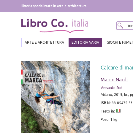
libreria specializzata in arte e architettura
ARTE E ARCHITETTURA
EDITORIA VARIA
GIOCHI E FUME
Calcare di ma
Marco Nardi
Versante Sud
Milano, 2019; br., p
ISBN
:
88-85475-53
Testo in:
Peso: 1 kg