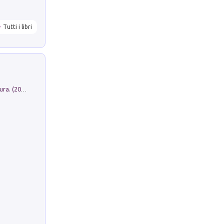
Tutti i libri
Dromos. Libro periodico di architettura. (2026). Vol. 15: Post-model