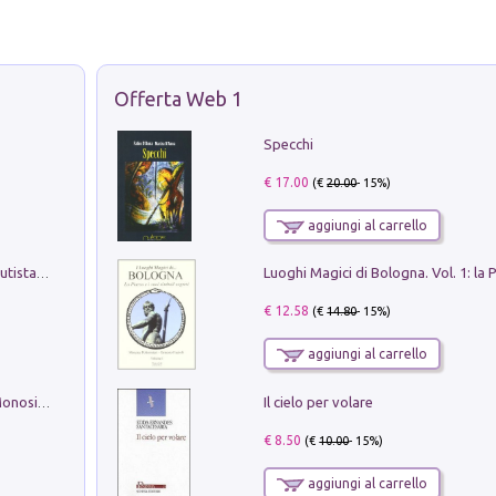
Offerta Web 1
Specchi
€ 17.00
(€
20.00
- 15%)
aggiungi al carrello
Pietro Bellotti Detto Canaletty. Un Vedutista Veneziano nella Francia dell'Ancien Régime
€ 12.58
(€
14.80
- 15%)
aggiungi al carrello
Il cielo per volare
La seduzione del gusto con Pipero & Monosilio
€ 8.50
(€
10.00
- 15%)
aggiungi al carrello