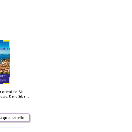
777 Adriatico orientale. Vol. 2: Costa della Dalmazia da Zara a Molunat, Isole della Dalmazia Meridionale e Montenegro
io Silvestro; Marco Sbrizzi
ngi al carrello