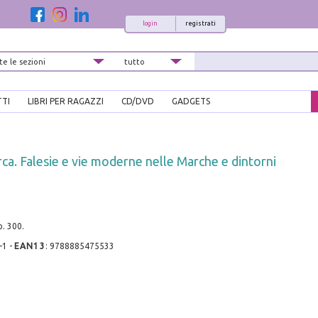
login
registrati
TTI
LIBRI PER RAGAZZI
CD/DVD
GADGETS
rca. Falesie e vie moderne nelle Marche e dintorni
p. 300.
-1
-
EAN13
:
9788885475533