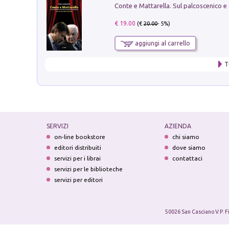
€ 19.00
(€
20.00
- 5%)
aggiungi al carrello
T
SERVIZI
AZIENDA
on-line bookstore
chi siamo
editori distribuiti
dove siamo
servizi per i librai
contattaci
servizi per le biblioteche
servizi per editori
50026 San Casciano V.P. F