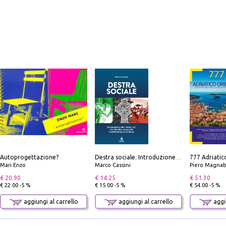
Autoprogettazione?
Destra sociale. Introduzione alla «terza via», tra identità, comunità e alternativa al sistema
Mari Enzo
Marco Cassini
Piero Magnabosco; Dar
€ 20.90
€ 14.25
€ 51.30
€ 22.00 -5 %
€ 15.00 -5 %
€ 54.00 -5 %
aggiungi al carrello
aggiungi al carrello
aggiu