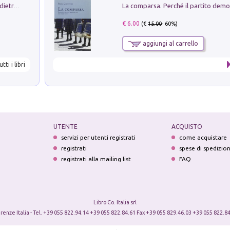
Conte e Mattarella. Sul palcoscenico e dietro le quinte del Quirinale. Un racconto sulle istituzioni
€ 6.00
(€
15.00
- 60%)
aggiungi al carrello
utti i libri
UTENTE
ACQUISTO
servizi per utenti registrati
come acquistare
registrati
spese di spedizio
registrati alla mailing list
FAQ
Libro Co. Italia srl
irenze Italia - Tel. +39 055 822.94.14 +39 055 822.84.61 Fax +39 055 829.46.03 +39 055 822.84