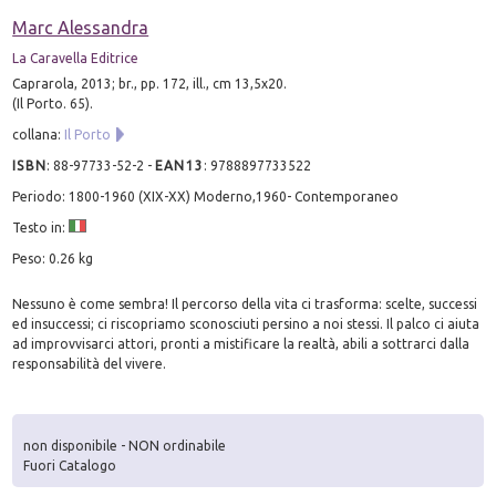
Marc Alessandra
La Caravella Editrice
Caprarola, 2013; br., pp. 172, ill., cm 13,5x20.
(Il Porto. 65).
collana:
Il Porto
ISBN
:
88-97733-52-2
-
EAN13
:
9788897733522
Periodo: 1800-1960 (XIX-XX) Moderno,1960- Contemporaneo
Testo in:
Peso: 0.26 kg
Nessuno è come sembra! Il percorso della vita ci trasforma: scelte, successi
ed insuccessi; ci riscopriamo sconosciuti persino a noi stessi. Il palco ci aiuta
ad improvvisarci attori, pronti a mistificare la realtà, abili a sottrarci dalla
responsabilità del vivere.
non disponibile - NON ordinabile
Fuori Catalogo