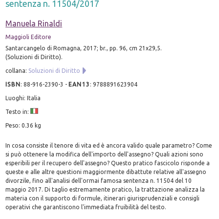
sentenza n. 11504/2017
Manuela Rinaldi
Maggioli Editore
Santarcangelo di Romagna, 2017; br., pp. 96, cm 21x29,5.
(Soluzioni di Diritto).
collana:
Soluzioni di Diritto
ISBN
:
88-916-2390-3
-
EAN13
:
9788891623904
Luoghi: Italia
Testo in:
Peso: 0.36 kg
In cosa consiste il tenore di vita ed è ancora valido quale parametro? Come
si può ottenere la modifica dell'importo dell'assegno? Quali azioni sono
esperibili per il recupero dell'assegno? Questo pratico fascicolo risponde a
queste e alle altre questioni maggiormente dibattute relative all'assegno
divorzile, fino all'analisi dell'ormai famosa sentenza n. 11504 del 10
maggio 2017. Di taglio estremamente pratico, la trattazione analizza la
materia con il supporto di formule, itinerari giurisprudenziali e consigli
operativi che garantiscono l'immediata fruibilità del testo.