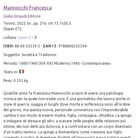
Mannocchi Francesca
Giulio Einaudi Editore
Torino, 2022; br., pp. 216, cm 13,7x20,5.
(Super ET).
collana:
Super ET
ISBN
:
88-06-25339-5
-
EAN13
:
9788806253394
Soggetto: Società e Tradizioni
Periodo: 1800-1960 (XIX-XX) Moderno,1960- Contemporaneo
Testo in:
Peso: 0.255 kg
Qualche anno fa Francesca Mannocchi scopre di avere una patologia
cronica per la quale non esiste cura. È una giornalista che lavora anche in
zone di guerra, viaggia in luoghi dove morte e sofferenza sono all'ordine
del giorno, ma questa nuova, personale convivenza con l'imponderabile
cambia il suo modo di essere madre, figlia, compagna, cittadina. La spinge
a indagare sé stessa e gli altri, a scavare nelle pieghe delle relazioni più
intime, dei non detti più dolorosi, e a confrontarsi con un corpo diventato
d'un tratto nemico. La spinge a domandarsi come crescere suo figlio
correndo il rischio di diventare disabile all'improvviso e non potersi quindi