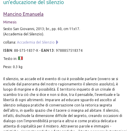
un'educazione del silenzio
Mancino Emanuela
Mimesis
Sesto San Giovanni, 2013; br., pp. 60, cm 11x17.
(Accademia del Silenzio).
collana:
Accademia del Silenzio
ISBN
:
88-575-1837-X
-
EAN13
:
9788857518374
Testo in:
Peso: 0.3 kg
Il silenzio, se accade ed è evento di cui è possibile parlare (ovvero se si
esclude dal panorama del nostro ragionamento il silenzio assoluto), è
luogo di margine e di possibilità. È territorio inquieto di un crinale di
scambio tra ciò che si dice e non si dice, tra il pensabile, l'eventuale e la
libertà di ogni altrimenti. Imparare ad educare sguardo ed ascolto al
silenzio sviluppa pratiche di conversazione con la retorica segreta
dell'altro, in quello spazio che il tacere ci insegna ad abitare. Il silenzio,
infatti, dischiude la dimensione difficile del segreto, creando occasioni di
dialogo con l'imprendibilità propria e altrui e come pratica delicata e
attenta di ospitalità per il mistero. Attraverso parole e immagini -