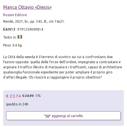
Manca Ottavio «Diesis»
Rossini Editore
Rende, 2021; br., pp. 345, ill., cm 14x21.
EAN13
:
9791259690814
Testo in:
Peso: 0.6 kg
La Città della weeda è il terreno di scontro sui cui si confrontano due
fazioni opposte: quella delle forze dell'ordine, impegnate a contrastare e
arginare il traffico illecito di marijuana e i trafficanti, capaci di architettare
qualsivoglia funzionale espediente per poter ampliare il proprio giro
d'affari illegale. Chi riuscirà a raggiungere il proprio obiettivo?
€ 23.74
€ 24.99
-5%
spedito in 24h
aggiungi al carrello