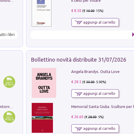
Il cielo per volare
La seduzione del gusto con Pipero & Monosilio
€ 8.50
(€
10.00
- 15%)
aggiungi al carrello
utti i libri
Bollettino novità distribuite 31/07/2026
Angela Brandys. Outta Love
€ 28.5
(€
30.00
- 5.00%)
aggiungi al carrello
Ruderi delle ville Romano Sabine nei dintorni di Poggio Mirteto. Illustrati dal dott.re prof.re cav.re Ercole Nardi regio ispettore degli scavi e monumenti. Anno 1885. Tavole e studio. Con 25 tavole fuori testo in cartella editoriale
€ 26.60
(€
28.00
- 5%)
aggiungi al carrello