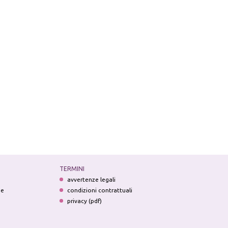
TERMINI
avvertenze legali
ne
condizioni contrattuali
privacy (pdf)