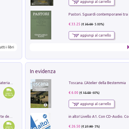
aggiungi al carrello
€ 33.25
(€
35.00
- 5.00%)
aggiungi al carrello
utti i libri
In evidenza
Toscana. L'Atelier della Bestemmia
L'orientalizzante a Capua. Contesti e materiali dagli scavi di Werner Johannowsky nella necropoli di Fornaci. Nuova ediz.
€ 6.00
(€
15.00
- 60%)
aggiungi al carrello
Ricerche dei dottorandi in storia dell'arte della Sapienza
€ 26.50
(€
27.90
- 5%)