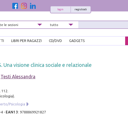
login
registrati
TTI
LIBRI PER RAGAZZI
CD/DVD
GADGETS
. Una visione clinica sociale e relazionale
-
Testi Alessandra
. 112.
icologia).
perto/Psicologia
-4
-
EAN13
:
9788869921827