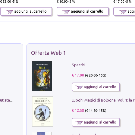
€ 32.00 -5 %
€ 10.90 -5 %
€ 17.00 -5 %
aggiungi al carrello
aggiungi al carrello
aggiu
Offerta Web 1
Specchi
€ 17.00
(€
20.00
- 15%)
aggiungi al carrello
Pietro Bellotti Detto Canaletty. Un Vedutista Veneziano nella Francia dell'Ancien Régime
€ 12.58
(€
14.80
- 15%)
aggiungi al carrello