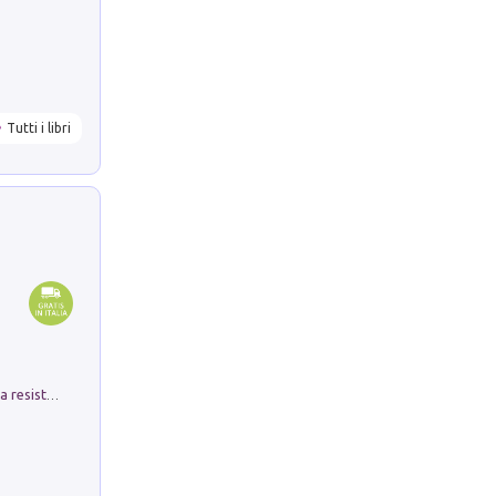
Tutti i libri
Memorial Santa Giulia. Sculture per la resistenza Monchio di Palagano