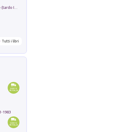
Sofiana. In Sicilia centro-meridionale (tardo III-metà IX secolo d.C.): dall'agro-town tardo-imperiale al villaggio medio-bizantino. Nuova ediz.
Tutti i libri
91-1983