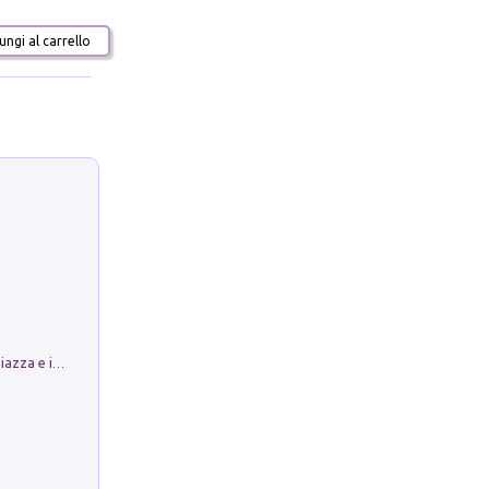
ngi al carrello
Luoghi Magici di Bologna. Vol. 1: la Piazza e i Suoi Simboli Segreti