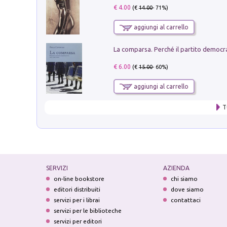
€ 4.00
(€
14.00
- 71%)
aggiungi al carrello
€ 6.00
(€
15.00
- 60%)
aggiungi al carrello
T
SERVIZI
AZIENDA
on-line bookstore
chi siamo
editori distribuiti
dove siamo
servizi per i librai
contattaci
servizi per le biblioteche
servizi per editori