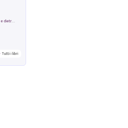
Conte e Mattarella. Sul palcoscenico e dietro le quinte del Quirinale. Un racconto sulle istituzioni
Tutti i libri