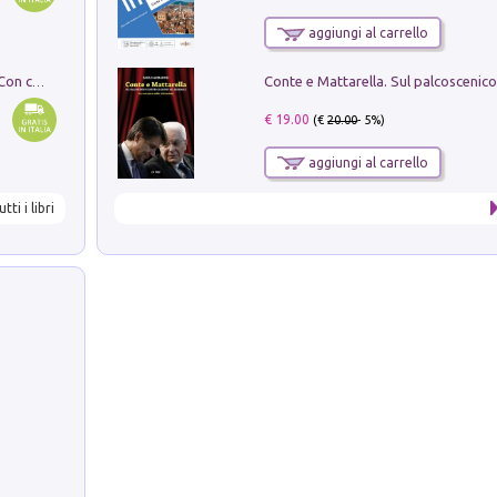
aggiungi al carrello
I monumenti funerari del Lazio antico. Con cartella con tavole
€ 19.00
(€
20.00
- 5%)
aggiungi al carrello
utti i libri