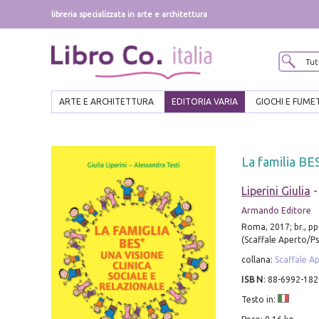
libreria specializzata in arte e architettura
ARTE E ARCHITETTURA
EDITORIA VARIA
GIOCHI E FUME
La familia BES
Liperini Giulia
Armando Editore
Roma, 2017; br., pp
(Scaffale Aperto/Ps
collana:
Scaffale A
ISBN
:
88-6992-182
Testo in: