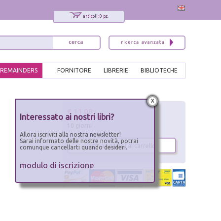
articoli: 0 pz.
REMAINDERS
FORNITORE
LIBRERIE
BIBLIOTECHE
x
€ 11.00
Interessato ai nostri libri?
10 giorni
Allora iscriviti alla nostra newsletter!
Sarai informato delle nostre novità, potrai
aggiungi al carrello
comunque cancellarti quando desideri.
modulo di iscrizione