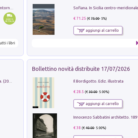
Ruderi delle ville Romano Sabine nei dintorni di Poggio Mirteto. Illustrati dal dott.re prof.re cav.re Ercole Nardi regio ispettore degli scavi e monumenti. Anno 1885
€ 71.25
(€
75.00
- 5%)
aggiungi al carrello
utti i libri
Bollettino novità distribuite 17/07/2026
Il Bordigotto. Ediz. illustrata
Dromos. Libro periodico di architettura. (2026). Vol. 15: Post-model
€ 28.5
(€
30.00
- 5.00%)
aggiungi al carrello
Innocenzo Sabbatini architetto. 18
€ 38
(€
40.00
- 5.00%)