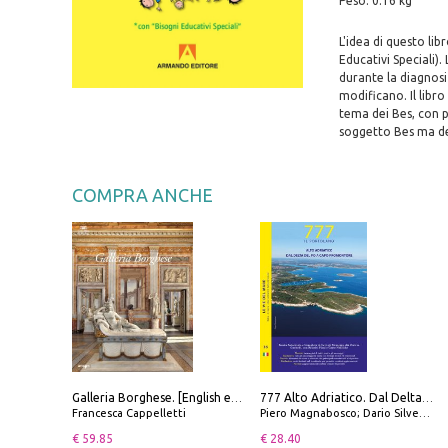
Peso: 0.16 kg
L'idea di questo lib
Educativi Speciali)
durante la diagnosi 
modificano. Il libr
tema dei Bes, con p
soggetto Bes ma del
COMPRA ANCHE
Galleria Borghese. [English edition]
777 Alto Adriatico. Dal Delta del Po a Capo Promontore. Con QR Code
Francesca Cappelletti
Piero Magnabosco; Dario Silvestro; Marco Sbrizzi
€ 59.85
€ 28.40