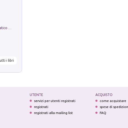
La comparsa. Perché il partito democratico non è mai nato
utti i libri
UTENTE
ACQUISTO
servizi per utenti registrati
come acquistare
registrati
spese di spedizio
registrati alla mailing list
FAQ