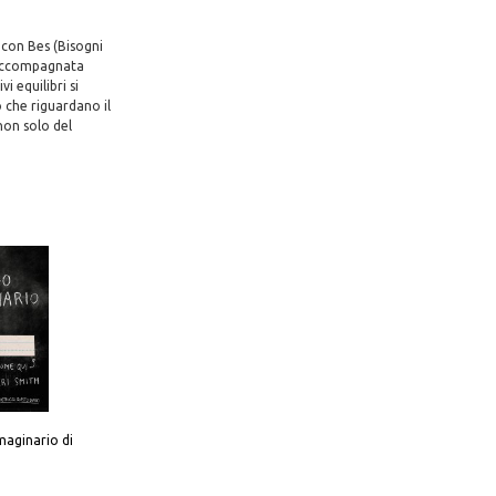
o con Bes (Bisogni
e accompagnata
i equilibri si
 che riguardano il
non solo del
aginario di