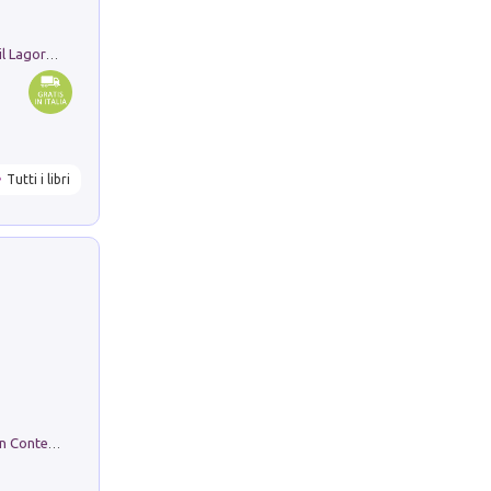
Pastori. Sguardi contemporanei tra il Lagorai e la pianura. Ediz. illustrata
Tutti i libri
in alto! Livello A1. Con CD-Audio. Con Contenuto digitale per accesso on line