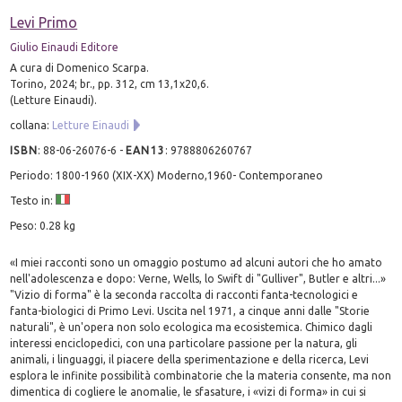
Levi Primo
Giulio Einaudi Editore
A cura di Domenico Scarpa.
Torino, 2024; br., pp. 312, cm 13,1x20,6.
(Letture Einaudi).
collana:
Letture Einaudi
ISBN
:
88-06-26076-6
-
EAN13
:
9788806260767
Periodo: 1800-1960 (XIX-XX) Moderno,1960- Contemporaneo
Testo in:
Peso: 0.28 kg
«I miei racconti sono un omaggio postumo ad alcuni autori che ho amato
nell'adolescenza e dopo: Verne, Wells, lo Swift di "Gulliver", Butler e altri...»
"Vizio di forma" è la seconda raccolta di racconti fanta-tecnologici e
fanta-biologici di Primo Levi. Uscita nel 1971, a cinque anni dalle "Storie
naturali", è un'opera non solo ecologica ma ecosistemica. Chimico dagli
interessi enciclopedici, con una particolare passione per la natura, gli
animali, i linguaggi, il piacere della sperimentazione e della ricerca, Levi
esplora le infinite possibilità combinatorie che la materia consente, ma non
dimentica di cogliere le anomalie, le sfasature, i «vizi di forma» in cui si