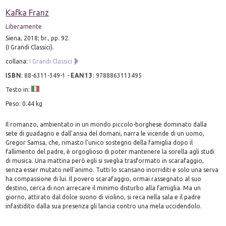
Kafka Franz
Liberamente
Siena, 2018; br., pp. 92.
(I Grandi Classici).
collana:
I Grandi Classici
ISBN
:
88-6311-349-1
-
EAN13
:
9788863113495
Testo in:
Peso: 0.44 kg
Il romanzo, ambientato in un mondo piccolo-borghese dominato dalla
sete di guadagno e dall'ansia del domani, narra le vicende di un uomo,
Gregor Samsa, che, rimasto l'unico sostegno della famiglia dopo il
fallimento del padre, è orgoglioso di poter mantenere la sorella agli studi
di musica. Una mattina però egli si sveglia trasformato in scarafaggio,
senza esser mutato nell'animo. Tutti lo scansano inorriditi e solo una serva
ha compassione di lui. Il povero scarafaggio, ormai rassegnato al suo
destino, cerca di non arrecare il minimo disturbo alla famiglia. Ma un
giorno, attirato dal dolce suono di violino, si reca nella sala e il padre
infastidito dalla sua presenza gli lancia contro una mela uccidendolo.