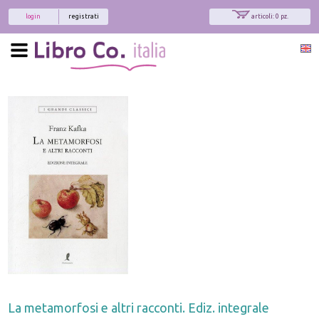
login
registrati
articoli: 0 pz.
La metamorfosi e altri racconti. Ediz. integrale