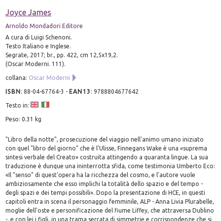
Joyce James
Arnoldo Mondadori Editore
A cura di Luigi Schenoni.
Testo Italiano e Inglese.
Segrate, 2017; br., pp. 422, cm 12,5x19,2.
(Oscar Moderni. 111).
collana:
Oscar Moderni
ISBN
:
88-04-67764-3
-
EAN13
:
9788804677642
Testo in:
Peso: 0.31 kg
"Libro della notte", prosecuzione del viaggio nell'animo umano iniziato
con quel "libro del giorno" che è l'Ulisse, Finnegans Wake è una «suprema
sintesi verbale del Creato» costruita attingendo a quaranta lingue. La sua
traduzione è dunque una ininterrotta sfida, come testimonia Umberto Eco:
«Il "senso" di quest'opera ha la ricchezza del cosmo, e l'autore vuole
ambiziosamente che esso implichi la totalità dello spazio e del tempo -
degli spazi e dei tempi possibili». Dopo la presentazione di HCE, in questi
capitoli entra in scena il personaggio femminile, ALP - Anna Livia Plurabelle,
moglie dell'oste e personificazione del fiume Liffey, che attraversa Dublino
-, e con lei i figli, in una trama serrata di simmetrie e corrispondenze che si