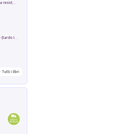
Memorial Santa Giulia. Sculture per la resistenza Monchio di Palagano
Sofiana. In Sicilia centro-meridionale (tardo III-metà IX secolo d.C.): dall'agro-town tardo-imperiale al villaggio medio-bizantino. Nuova ediz.
Tutti i libri