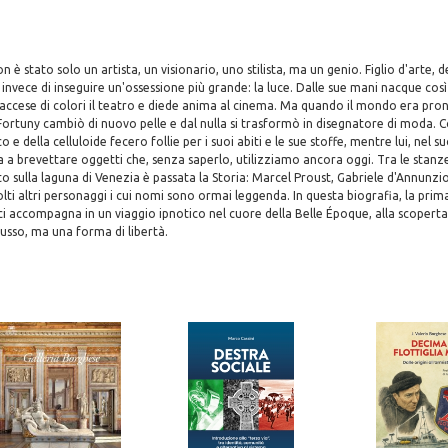
è stato solo un artista, un visionario, uno stilista, ma un genio. Figlio d'arte, d
e invece di inseguire un'ossessione più grande: la luce. Dalle sue mani nacque cos
 accese di colori il teatro e diede anima al cinema. Ma quando il mondo era pro
 Fortuny cambiò di nuovo pelle e dal nulla si trasformò in disegnatore di moda. 
o e della celluloide fecero follie per i suoi abiti e le sue stoffe, mentre lui, nel 
 a brevettare oggetti che, senza saperlo, utilizziamo ancora oggi. Tra le stanz
to sulla laguna di Venezia è passata la Storia: Marcel Proust, Gabriele d'Annunzi
ti altri personaggi i cui nomi sono ormai leggenda. In questa biografia, la prima
e ci accompagna in un viaggio ipnotico nel cuore della Belle Époque, alla scopert
lusso, ma una forma di libertà.