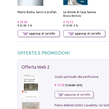
Le donne di Casa Savoia
Mario Botta. Sacro e profano-Sacred and profane
Bruna Bertolo
€ 20.90
€ 10.35
€ 22.00 -5 %
€ 10.90 -5 %
aggiungi al carrello
aggiungi al carrello
OFFERTE E PROMOZIONI
Offerta Web 2
Guida spirituale alla perfezione
€ 12.00
(€
35.00
- 66%)
aggiungi al carrello