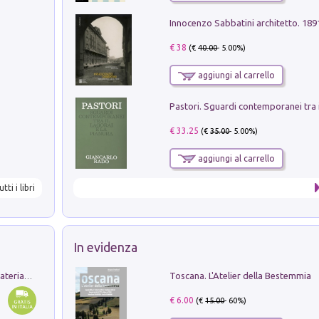
Innocenzo Sabbatini architetto. 18
€ 38
(€
40.00
- 5.00%)
aggiungi al carrello
€ 33.25
(€
35.00
- 5.00%)
aggiungi al carrello
utti i libri
In evidenza
Toscana. L'Atelier della Bestemmia
L'orientalizzante a Capua. Contesti e materiali dagli scavi di Werner Johannowsky nella necropoli di Fornaci. Nuova ediz.
€ 6.00
(€
15.00
- 60%)