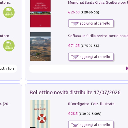
Ruderi delle ville Romano Sabine nei dintorni di Poggio Mirteto. Illustrati dal dott.re prof.re cav.re Ercole Nardi regio ispettore degli scavi e monumenti. Anno 1885. Tavole e studio. Con 25 tavole fuori testo in cartella editoriale
€ 26.60
(€
28.00
- 5%)
aggiungi al carrello
Ruderi delle ville Romano Sabine nei dintorni di Poggio Mirteto. Illustrati dal dott.re prof.re cav.re Ercole Nardi regio ispettore degli scavi e monumenti. Anno 1885
€ 71.25
(€
75.00
- 5%)
aggiungi al carrello
utti i libri
Bollettino novità distribuite 17/07/2026
Il Bordigotto. Ediz. illustrata
Dromos. Libro periodico di architettura. (2026). Vol. 15: Post-model
€ 28.5
(€
30.00
- 5.00%)
aggiungi al carrello