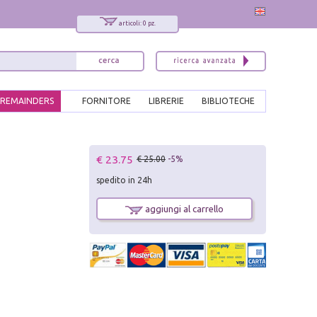
articoli: 0 pz.
REMAINDERS
FORNITORE
LIBRERIE
BIBLIOTECHE
x
€ 23.75
€ 25.00
-5%
Interessato ai nostri libri?
spedito in 24h
Allora iscriviti alla nostra newsletter!
Sarai informato delle nostre novità, potrai
aggiungi al carrello
comunque cancellarti quando desideri.
modulo di iscrizione