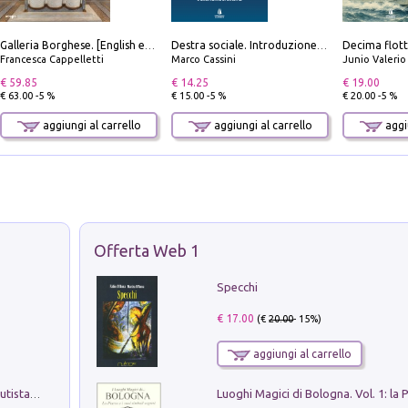
Galleria Borghese. [English edition]
Destra sociale. Introduzione alla «terza via», tra identità, comunità e alternativa al sistema
Francesca Cappelletti
Marco Cassini
Junio Valeri
€ 59.85
€ 14.25
€ 19.00
€ 63.00 -5 %
€ 15.00 -5 %
€ 20.00 -5 %
aggiungi al carrello
aggiungi al carrello
aggiu
Offerta Web 1
Specchi
€ 17.00
(€
20.00
- 15%)
aggiungi al carrello
Pietro Bellotti Detto Canaletty. Un Vedutista Veneziano nella Francia dell'Ancien Régime