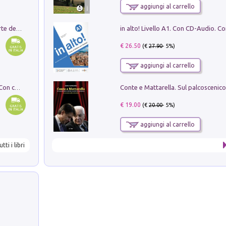
aggiungi al carrello
Ricerche dei dottorandi in storia dell'arte della Sapienza
€ 26.50
(€
27.90
- 5%)
aggiungi al carrello
I monumenti funerari del Lazio antico. Con cartella con tavole
€ 19.00
(€
20.00
- 5%)
aggiungi al carrello
utti i libri