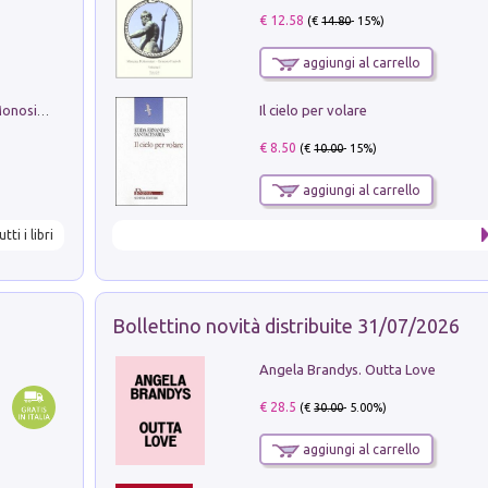
€ 12.58
(€
14.80
- 15%)
aggiungi al carrello
Il cielo per volare
La seduzione del gusto con Pipero & Monosilio
€ 8.50
(€
10.00
- 15%)
aggiungi al carrello
utti i libri
Bollettino novità distribuite 31/07/2026
Angela Brandys. Outta Love
€ 28.5
(€
30.00
- 5.00%)
aggiungi al carrello