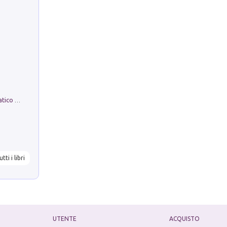
La comparsa. Perché il partito democratico non è mai nato
utti i libri
UTENTE
ACQUISTO