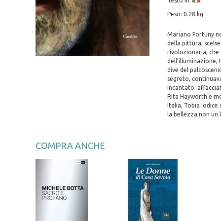
Testo in:
Peso: 0.28 kg
Mariano Fortuny non 
della pittura, scels
rivoluzionaria, che
dell'illuminazione,
dive del palcoscenic
segreto, continuava
incantato' affaccia
Rita Hayworth e mol
Italia, Tobia Iodic
la bellezza non un 
COMPRA ANCHE