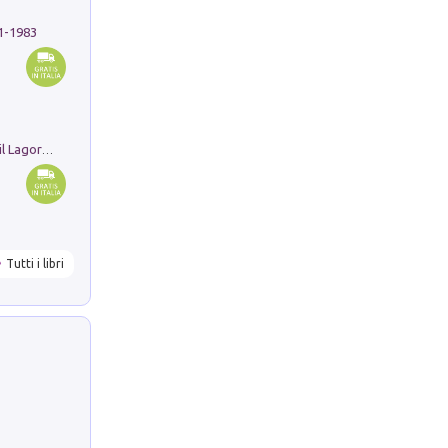
91-1983
Pastori. Sguardi contemporanei tra il Lagorai e la pianura. Ediz. illustrata
Tutti i libri