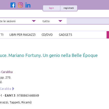
login
registrati
TTI
LIBRI PER RAGAZZI
CD/DVD
GADGETS
a luce. Mariano Fortuny. Un genio nella Belle Époque
o Carabba
 pp. 270.
).
 Carabba
-1
-
EAN13
:
9788863448849
Arazzi, Tappeti, Ricami)