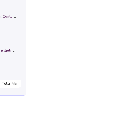
in alto! Livello A1. Con CD-Audio. Con Contenuto digitale per accesso on line
Conte e Mattarella. Sul palcoscenico e dietro le quinte del Quirinale. Un racconto sulle istituzioni
Tutti i libri