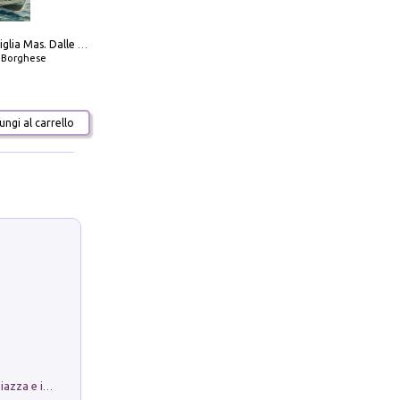
Decima flottiglia Mas. Dalle origini all'armistizio
o Borghese
ngi al carrello
Luoghi Magici di Bologna. Vol. 1: la Piazza e i Suoi Simboli Segreti