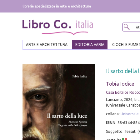
libreria specializzata in arte e architettura
ARTE E ARCHITETTURA
EDITORIA VARIA
GIOCHI E FUME
Il sarto dell
Tobia Iodice
Casa Editrice Rocc
Lanciano, 2026; br.,
(Universale Carabba
collana:
Universale
ISBN
:
88-6344-884
Soggetto: Tessuti (