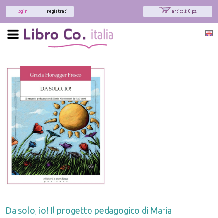
login
registrati
articoli: 0 pz.
x
Interessato ai nostri libri?
Allora iscriviti alla nostra newsletter!
Sarai informato delle nostre novità, potrai
comunque cancellarti quando desideri.
modulo di iscrizione
Da solo, io! Il progetto pedagogico di Maria