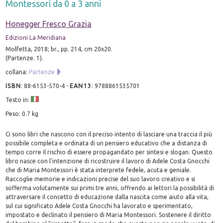
Montessori da 0 a 3 anni
Honegger Fresco Grazia
Edizioni La Meridiana
Molfetta, 2018; br., pp. 214, cm 20x20.
(Partenze. 1).
collana:
Partenze
ISBN
:
88-6153-570-4
-
EAN13
:
9788861535701
Testo in:
Peso: 0.7 kg
Ci sono libri che nascono con il preciso intento di lasciare una traccia il più
possibile completa e ordinata di un pensiero educativo che a distanza di
tempo corre il rischio di essere propagandato per sintesi e slogan. Questo
libro nasce con l'intenzione di ricostruire il lavoro di Adele Costa Gnocchi
che di Maria Montessori è stata interprete fedele, acuta e geniale.
Raccoglie memorie e indicazioni precise del suo lavoro creativo e si
sofferma volutamente sui primi tre anni, offrendo ai lettori la possibilità di
attraversare il concetto di educazione dalla nascita come aiuto alla vita,
sul cui significato Adele Costa Gnocchi ha lavorato e sperimentato,
impostato e declinato il pensiero di Maria Montessori. Sostenere il diritto