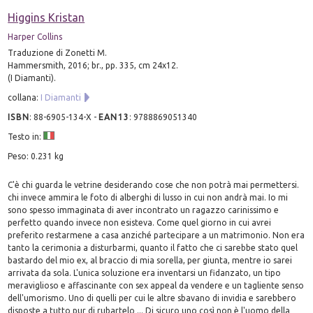
Higgins Kristan
Harper Collins
Traduzione di Zonetti M.
Hammersmith, 2016; br., pp. 335, cm 24x12.
(I Diamanti).
collana:
I Diamanti
ISBN
:
88-6905-134-X
-
EAN13
:
9788869051340
Testo in:
Peso: 0.231 kg
C'è chi guarda le vetrine desiderando cose che non potrà mai permettersi.
chi invece ammira le foto di alberghi di lusso in cui non andrà mai. Io mi
sono spesso immaginata di aver incontrato un ragazzo carinissimo e
perfetto quando invece non esisteva. Come quel giorno in cui avrei
preferito restarmene a casa anziché partecipare a un matrimonio. Non era
tanto la cerimonia a disturbarmi, quanto il fatto che ci sarebbe stato quel
bastardo del mio ex, al braccio di mia sorella, per giunta, mentre io sarei
arrivata da sola. L'unica soluzione era inventarsi un fidanzato, un tipo
meraviglioso e affascinante con sex appeal da vendere e un tagliente senso
dell'umorismo. Uno di quelli per cui le altre sbavano di invidia e sarebbero
disposte a tutto pur di rubartelo ... Di sicuro uno così non è l'uomo della